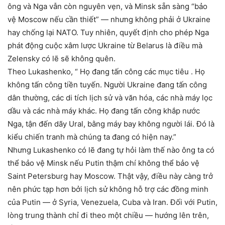
ông và Nga vẫn còn nguyên vẹn, và Minsk sẵn sàng “bảo
vệ Moscow nếu cần thiết” — nhưng không phải ở Ukraine
hay chống lại NATO. Tuy nhiên, quyết định cho phép Nga
phát động cuộc xâm lược Ukraine từ Belarus là điều mà
Zelensky có lẽ sẽ không quên.
Theo Lukashenko, “ Họ đang tấn công các mục tiêu . Họ
không tấn công tiền tuyến. Người Ukraine đang tấn công
dân thường, các di tích lịch sử và văn hóa, các nhà máy lọc
dầu và các nhà máy khác. Họ đang tấn công khắp nước
Nga, tận đến dãy Ural, bằng máy bay không người lái. Đó là
kiểu chiến tranh mà chúng ta đang có hiện nay.”
Nhưng Lukashenko có lẽ đang tự hỏi làm thế nào ông ta có
thể bảo vệ Minsk nếu Putin thậm chí không thể bảo vệ
Saint Petersburg hay Moscow. Thật vậy, điều này càng trở
nên phức tạp hơn bởi lịch sử không hỗ trợ các đồng minh
của Putin — ở Syria, Venezuela, Cuba và Iran. Đối với Putin,
lòng trung thành chỉ đi theo một chiều — hướng lên trên,