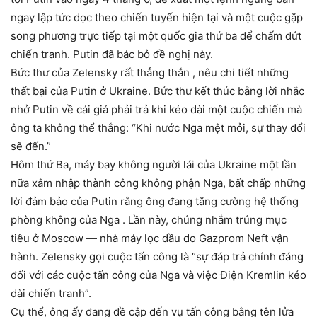
ngay lập tức dọc theo chiến tuyến hiện tại và một cuộc gặp
song phương trực tiếp tại một quốc gia thứ ba để chấm dứt
chiến tranh. Putin đã bác bỏ đề nghị này.
Bức thư của Zelensky rất thẳng thắn , nêu chi tiết những
thất bại của Putin ở Ukraine. Bức thư kết thúc bằng lời nhắc
nhở Putin về cái giá phải trả khi kéo dài một cuộc chiến mà
ông ta không thể thắng: “Khi nước Nga mệt mỏi, sự thay đổi
sẽ đến.”
Hôm thứ Ba, máy bay không người lái của Ukraine một lần
nữa xâm nhập thành công không phận Nga, bất chấp những
lời đảm bảo của Putin rằng ông đang tăng cường hệ thống
phòng không của Nga . Lần này, chúng nhắm trúng mục
tiêu ở Moscow — nhà máy lọc dầu do Gazprom Neft vận
hành. Zelensky gọi cuộc tấn công là “sự đáp trả chính đáng
đối với các cuộc tấn công của Nga và việc Điện Kremlin kéo
dài chiến tranh”.
Cụ thể, ông ấy đang đề cập đến vụ tấn công bằng tên lửa