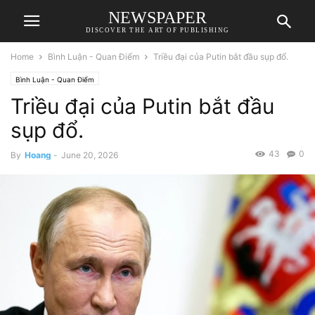
NEWSPAPER
DISCOVER THE ART OF PUBLISHING
Home
Bình Luận - Quan Điểm
Triều đại của Putin bắt đầu sụp đổ.
Bình Luận - Quan Điểm
Triều đại của Putin bắt đầu
sụp đổ.
43
0
By
Hoang
-
June 20, 2026