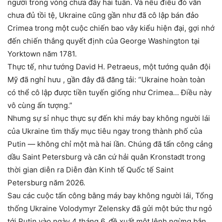
người trong vòng chưa đầy hai tuần. Và nếu điều đó vẫn
chưa đủ tồi tệ, Ukraine cũng gần như đã cô lập bán đảo
Crimea trong một cuộc chiến bao vây kiểu hiện đại, gợi nhớ
đến chiến thắng quyết định của George Washington tại
Yorktown năm 1781.
Thực tế, như tướng David H. Petraeus, một tướng quân đội
Mỹ đã nghỉ hưu , gần đây đã đăng tải: “Ukraine hoàn toàn
có thể cô lập được tiền tuyến giống như Crimea… Điều này
vô cùng ấn tượng.”
Nhưng sự sỉ nhục thực sự đến khi máy bay không người lái
của Ukraine tìm thấy mục tiêu ngay trong thành phố của
Putin — không chỉ một mà hai lần. Chúng đã tấn công cảng
dầu Saint Petersburg và căn cứ hải quân Kronstadt trong
thời gian diễn ra Diễn đàn Kinh tế Quốc tế Saint
Petersburg năm 2026.
Sau các cuộc tấn công bằng máy bay không người lái, Tổng
thống Ukraine Volodymyr Zelensky đã gửi một bức thư ngỏ
tới Putin vào ngày 4 tháng 6, đề xuất một lệnh ngừng bắn