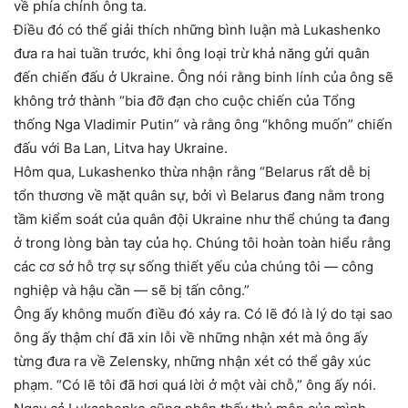
về phía chính ông ta.
Điều đó có thể giải thích những bình luận mà Lukashenko
đưa ra hai tuần trước, khi ông loại trừ khả năng gửi quân
đến chiến đấu ở Ukraine. Ông nói rằng binh lính của ông sẽ
không trở thành “bia đỡ đạn cho cuộc chiến của Tổng
thống Nga Vladimir Putin” và rằng ông “không muốn” chiến
đấu với Ba Lan, Litva hay Ukraine.
Hôm qua, Lukashenko thừa nhận rằng “Belarus rất dễ bị
tổn thương về mặt quân sự, bởi vì Belarus đang nằm trong
tầm kiểm soát của quân đội Ukraine như thể chúng ta đang
ở trong lòng bàn tay của họ. Chúng tôi hoàn toàn hiểu rằng
các cơ sở hỗ trợ sự sống thiết yếu của chúng tôi — công
nghiệp và hậu cần — sẽ bị tấn công.”
Ông ấy không muốn điều đó xảy ra. Có lẽ đó là lý do tại sao
ông ấy thậm chí đã xin lỗi về những nhận xét mà ông ấy
từng đưa ra về Zelensky, những nhận xét có thể gây xúc
phạm. “Có lẽ tôi đã hơi quá lời ở một vài chỗ,” ông ấy nói.