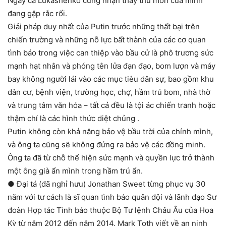
Ngay cả Lukashenko cũng nhận thấy thủ môn của mình
đang gặp rắc rối.
Giải pháp duy nhất của Putin trước những thất bại trên
chiến trường và những nỗ lực bất thành của các cơ quan
tình báo trong việc can thiệp vào bầu cử là phô trương sức
mạnh hạt nhân và phóng tên lửa đạn đạo, bom lượn và máy
bay không người lái vào các mục tiêu dân sự, bao gồm khu
dân cư, bệnh viện, trường học, chợ, hầm trú bom, nhà thờ
và trung tâm văn hóa – tất cả đều là tội ác chiến tranh hoặc
thậm chí là các hình thức diệt chủng .
Putin không còn khả năng bảo vệ bầu trời của chính mình,
và ông ta cũng sẽ không đứng ra bảo vệ các đồng minh.
Ông ta đã từ chỗ thể hiện sức mạnh và quyền lực trở thành
một ông già ẩn mình trong hầm trú ẩn.
● Đại tá (đã nghỉ hưu) Jonathan Sweet từng phục vụ 30
năm với tư cách là sĩ quan tình báo quân đội và lãnh đạo Sư
đoàn Hợp tác Tình báo thuộc Bộ Tư lệnh Châu Âu của Hoa
Kỳ từ năm 2012 đến năm 2014. Mark Toth viết về an ninh