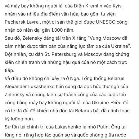
và máy bay không người lái của Điện Kremlin vào Kyiv,
nhắm vào nhiều địa điểm văn hóa, bao gồm tu viện
Pechersk Lavra , một di sản thế giới được UNESCO công
nhận có niên đại gần 1.000 năm.
Sau đó, Zelensky đăng tải trên X rằng “Vùng Moscow đã
cảm nhận được tầm bắn của năng lực tầm xa của Ukraine”.
Đột nhiên, cư dân St. Petersburg và Moscow đang chứng
kiến ​​chiến tranh và những hậu quả của nó một cách trực
tiếp.
Và điều đó không chỉ xảy ra ở Nga. Tổng thống Belarus
Alexander Lukashenko hẳn cũng đã đọc bức thư ngỏ của
Zelensky và chứng kiến ​​sự thành công của các cuộc tấn
công bằng máy bay không người lái của Ukraine. Điều đó
có lẽ đã đủ để khiến nhà độc tài Belarus bắt đầu tính toán
kỹ lưỡng hơn.
Sự tồn tại chính trị của Lukashenko là nhờ Putin. Ông ta
từng nói rằng hợp tác quân sự và quốc phòng giữa nước