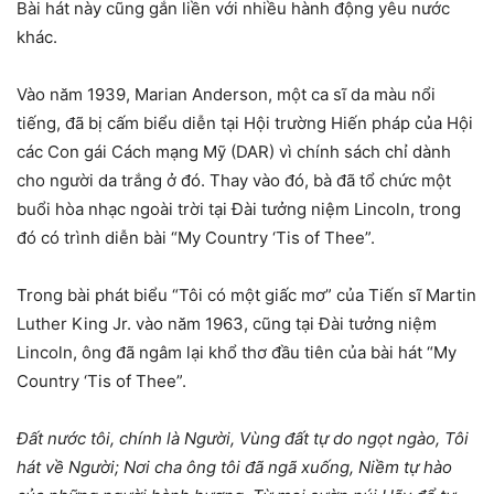
Bài hát này cũng gắn liền với nhiều hành động yêu nước
khác.
Vào năm 1939, Marian Anderson, một ca sĩ da màu nổi
tiếng, đã bị cấm biểu diễn tại Hội trường Hiến pháp của Hội
các Con gái Cách mạng Mỹ (DAR) vì chính sách chỉ dành
cho người da trắng ở đó. Thay vào đó, bà đã tổ chức một
buổi hòa nhạc ngoài trời tại Đài tưởng niệm Lincoln, trong
đó có trình diễn bài “My Country ‘Tis of Thee”.
Trong bài phát biểu “Tôi có một giấc mơ” của Tiến sĩ Martin
Luther King Jr. vào năm 1963, cũng tại Đài tưởng niệm
Lincoln, ông đã ngâm lại khổ thơ đầu tiên của bài hát “My
Country ‘Tis of Thee”.
Đất nước tôi, chính là Người,
Vùng đất tự do ngọt ngào,
Tôi
hát về Người;
Nơi cha ông tôi đã ngã xuống,
Niềm tự hào