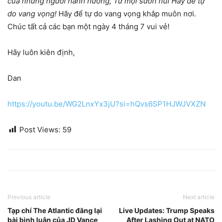
của những người hành hương,
Từ mọi sườn núi
Hãy để tự
do vang vọng!
Hãy để tự do vang vọng khắp muôn nơi.
Chúc tất cả các bạn một ngày 4 tháng 7 vui vẻ!
Hãy luôn kiên định,
Dan
https://youtu.be/WG2LnxYx3jU?si=hQvs6SP1HJWJVXZN
Post Views:
59
Previous article
Next article
Tạp chí The Atlantic đăng lại
Live Updates: Trump Speaks
bài bình luận của JD Vance
After Lashing Out at NATO