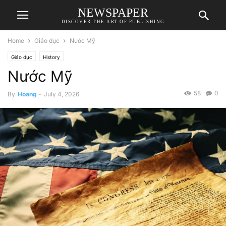
NEWSPAPER
DISCOVER THE ART OF PUBLISHING
Home
Giáo dục
Nước Mỹ
Giáo dục
History
Nước Mỹ
58
0
By
Hoang
-
July 4, 2026