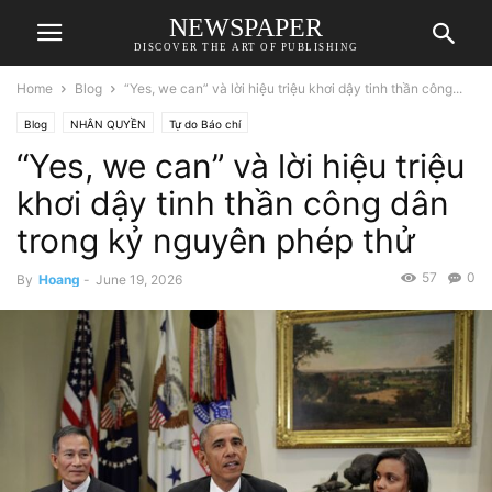
NEWSPAPER
DISCOVER THE ART OF PUBLISHING
Home
Blog
“Yes, we can” và lời hiệu triệu khơi dậy tinh thần công...
Blog
NHÂN QUYỀN
Tự do Báo chí
“Yes, we can” và lời hiệu triệu
khơi dậy tinh thần công dân
trong kỷ nguyên phép thử
57
0
By
Hoang
-
June 19, 2026