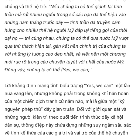
chúng và thế hệ trẻ:
“Nếu chúng ta có thể giành lại tinh
thần mà rất nhiều người trong số các bạn đã thể hiện vào
những năm tháng trước đây — tinh thần đã truyền cảm
hứng cho nhiều thế hệ người Mỹ đáp lại tiếng gọi của thời
đại họ — thì cùng nhau, chúng ta có thể đưa nước Mỹ vượt
qua thử thách hiện tại, gắn kết nền chính trị của chúng ta
với những lý tưởng cao đẹp nhất, và viết nên một chương
mới rực rỡ trong câu chuyện tuyệt vời nhất của nước Mỹ.
Đúng vậy, chúng ta có thể (Yes, we can).”
Lời khẳng định mang tính biểu tượng “Yes, we can” một lần
nữa vang lên, nhưng không phải trong không khí hân hoan
của một chiến dịch tranh cử năm nào, mà là giữa một “kỷ
nguyên phép thử” đầy gian truân. Đối với giới quan sát và
những người kiên trì theo đuổi tiến trình thúc đẩy xã hội
dân sự, thông điệp này chứa đựng những suy ngẫm sâu sắc
về tính kế thừa của các giá trị và vai trò của thế hệ chuyển