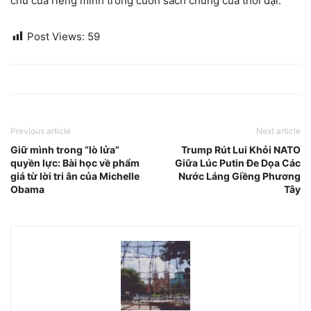
chữ của riêng mình trong cuốn sách chung của thời đại.
Post Views:
59
Previous article
Next article
Giữ mình trong “lò lửa”
Trump Rút Lui Khỏi NATO
quyền lực: Bài học về phẩm
Giữa Lúc Putin Đe Dọa Các
giá từ lời tri ân của Michelle
Nước Láng Giềng Phương
Obama
Tây