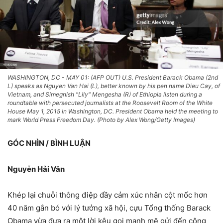
WASHINGTON, DC - MAY 01: (AFP OUT) U.S. President Barack Obama (2nd
L) speaks as Nguyen Van Hai (L), better known by his pen name Dieu Cay, of
Vietnam, and Simegnish "Lily" Mengesha (R) of Ethiopia listen during a
roundtable with persecuted journalists at the Roosevelt Room of the White
House May 1, 2015 in Washington, DC. President Obama held the meeting to
mark World Press Freedom Day. (Photo by Alex Wong/Getty Images)
GÓC NHÌN / BÌNH LUẬN
Nguyễn Hải Văn
Khép lại chuỗi thông điệp đầy cảm xúc nhân cột mốc hơn
40 năm gắn bó với lý tưởng xã hội, cựu Tổng thống Barack
Obama vừa đưa ra một lời kêu gọi mạnh mẽ gửi đến công