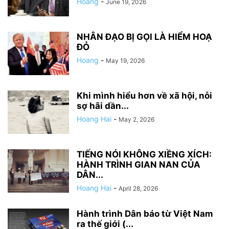
Hoang
-
June 19, 2026
NHÂN ĐẠO BỊ GỌI LÀ HIỂM HOẠ
ĐỎ
Hoang
-
May 19, 2026
Khi mình hiểu hơn về xã hội, nỗi
sợ hãi dần...
Hoang Hai
-
May 2, 2026
TIẾNG NÓI KHÔNG XIỀNG XÍCH:
HÀNH TRÌNH GIAN NAN CỦA
DÂN...
Hoang Hai
-
April 28, 2026
Hành trình Dân báo từ Việt Nam
ra thế giới (...