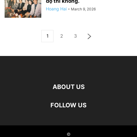
độ thì không.
Hoang Hai
-
March 9, 2026
1
2
3
ABOUT US
FOLLOW US
©