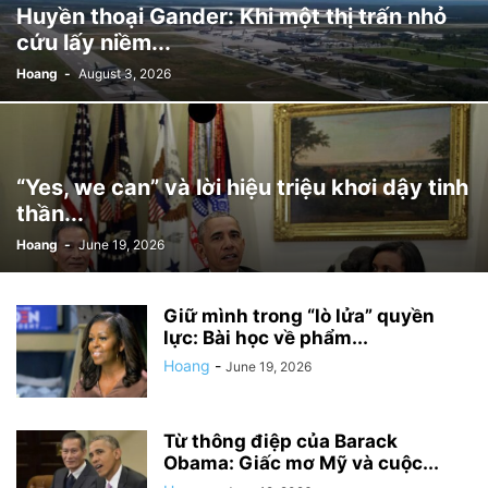
Huyền thoại Gander: Khi một thị trấn nhỏ
cứu lấy niềm...
Hoang
-
August 3, 2026
“Yes, we can” và lời hiệu triệu khơi dậy tinh
thần...
Hoang
-
June 19, 2026
Giữ mình trong “lò lửa” quyền
lực: Bài học về phẩm...
Hoang
-
June 19, 2026
Từ thông điệp của Barack
Obama: Giấc mơ Mỹ và cuộc...