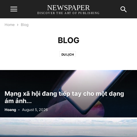
NEWSPAPER
DISCOVER THE ART OF PUBLISHING
Home
Blog
BLOG
DU LỊCH
Mạng xã hội đang tiếp tay cho một dạng
ám ảnh...
Hoang
-
August 5, 2026