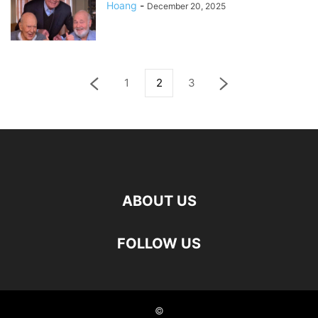
Hoang
-
December 20, 2025
1
2
3
ABOUT US
FOLLOW US
©