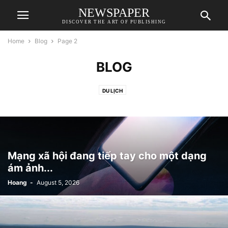
NEWSPAPER
DISCOVER THE ART OF PUBLISHING
Home
Blog
Page 2
BLOG
DU LỊCH
Mạng xã hội đang tiếp tay cho một dạng
ám ảnh...
Hoang
-
August 5, 2026