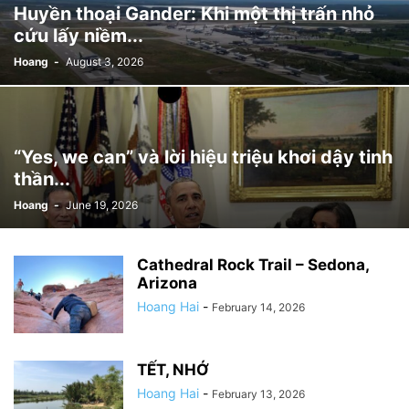
Huyền thoại Gander: Khi một thị trấn nhỏ
cứu lấy niềm...
Hoang
-
August 3, 2026
“Yes, we can” và lời hiệu triệu khơi dậy tinh
thần...
Hoang
-
June 19, 2026
Cathedral Rock Trail – Sedona,
Arizona
Hoang Hai
-
February 14, 2026
TẾT, NHỚ
Hoang Hai
-
February 13, 2026