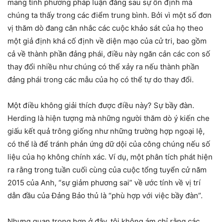
mang tính phương pháp luận đằng sau sự ổn định mà
chúng ta thấy trong các điểm trung bình. Bởi vì một số đơn
vị thăm dò đang cân nhắc các cuộc khảo sát của họ theo
một giả định khá cố định về diện mạo của cử tri, bao gồm
cả về thành phần đảng phái, điều này ngăn cản các con số
thay đổi nhiều như chúng có thể xảy ra nếu thành phần
đảng phái trong các mẫu của họ có thể tự do thay đổi.
Một điều không giải thích được điều này? Sự bầy đàn.
Herding là hiện tượng mà những người thăm dò ý kiến ​​che
giấu kết quả trông giống như những trường hợp ngoại lệ,
có thể là để tránh phản ứng dữ dội của công chúng nếu số
liệu của họ không chính xác. Ví dụ, một phân tích phát hiện
ra rằng trong tuần cuối cùng của cuộc tổng tuyển cử năm
2015 của Anh, “sự giảm phương sai” về ước tính về vị trí
dẫn đầu của Đảng Bảo thủ là “phù hợp với việc bầy đàn”.
Nhưng quan trọng hơn ở đây, tôi không ám chỉ rằng các