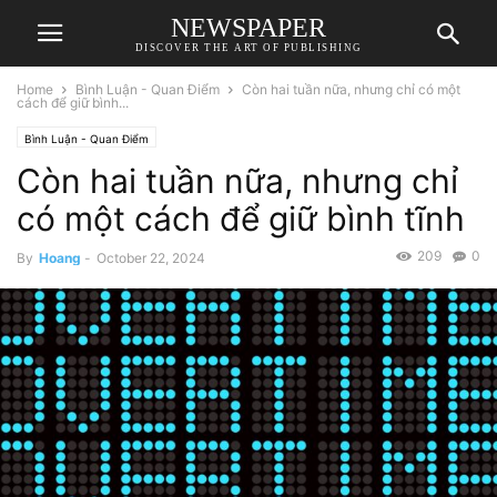
NEWSPAPER
DISCOVER THE ART OF PUBLISHING
Home
Bình Luận - Quan Điểm
Còn hai tuần nữa, nhưng chỉ có một
cách để giữ bình...
Bình Luận - Quan Điểm
Còn hai tuần nữa, nhưng chỉ
có một cách để giữ bình tĩnh
209
0
By
Hoang
-
October 22, 2024