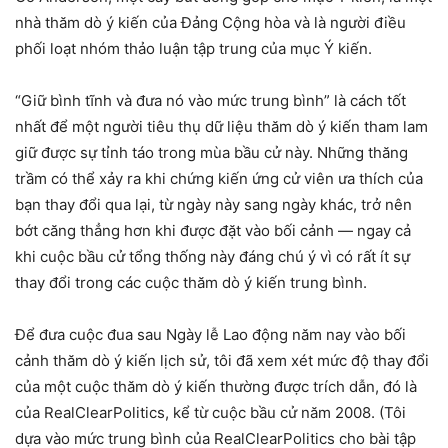
nhà thăm dò ý kiến ​​của Đảng Cộng hòa và là người điều
phối loạt nhóm thảo luận tập trung của mục Ý kiến.
“Giữ bình tĩnh và đưa nó vào mức trung bình” là cách tốt
nhất để một người tiêu thụ dữ liệu thăm dò ý kiến ​​tham lam
giữ được sự tỉnh táo trong mùa bầu cử này. Những thăng
trầm có thể xảy ra khi chứng kiến ​​ứng cử viên ưa thích của
bạn thay đổi qua lại, từ ngày này sang ngày khác, trở nên
bớt căng thẳng hơn khi được đặt vào bối cảnh — ngay cả
khi cuộc bầu cử tổng thống này đáng chú ý vì có rất ít sự
thay đổi trong các cuộc thăm dò ý kiến ​​trung bình.
Để đưa cuộc đua sau Ngày lễ Lao động năm nay vào bối
cảnh thăm dò ý kiến ​​lịch sử, tôi đã xem xét mức độ thay đổi
của một cuộc thăm dò ý kiến ​​thường được trích dẫn, đó là
của RealClearPolitics, kể từ cuộc bầu cử năm 2008. (Tôi
dựa vào mức trung bình của RealClearPolitics cho bài tập