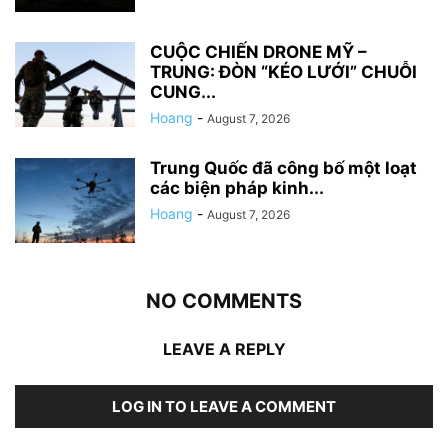
CUỘC CHIẾN DRONE MỸ –
TRUNG: ĐÒN “KÉO LƯỚI” CHUỖI
CUNG...
Hoang
-
August 7, 2026
Trung Quốc đã công bố một loạt
các biện pháp kinh...
Hoang
-
August 7, 2026
NO COMMENTS
LEAVE A REPLY
LOG IN TO LEAVE A COMMENT