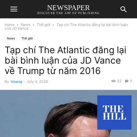
NEWSPAPER
DISCOVER THE ART OF PUBLISHING
Home
News
Thế giới
Tạp chí The Atlantic đăng lại bài bình luận
của JD Vance...
News
Thế giới
Tạp chí The Atlantic đăng lại
bài bình luận của JD Vance
về Trump từ năm 2016
53
0
By
Hoang
-
July 4, 2026