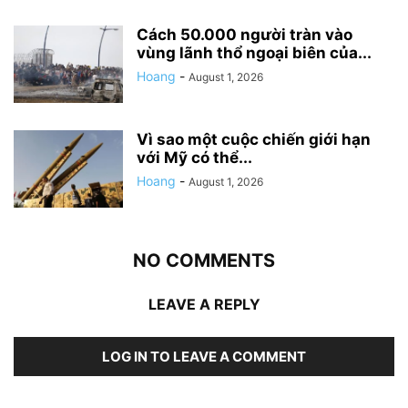
Cách 50.000 người tràn vào
vùng lãnh thổ ngoại biên của...
Hoang
-
August 1, 2026
Vì sao một cuộc chiến giới hạn
với Mỹ có thể...
Hoang
-
August 1, 2026
NO COMMENTS
LEAVE A REPLY
LOG IN TO LEAVE A COMMENT