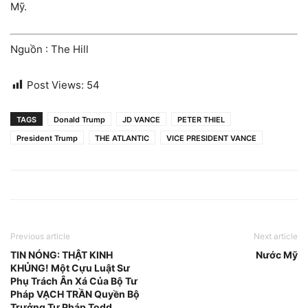
Mỹ.
Nguồn : The Hill
Post Views:
54
TAGS
Donald Trump
JD VANCE
PETER THIEL
President Trump
THE ATLANTIC
VICE PRESIDENT VANCE
Previous article
Next article
TIN NÓNG: THẬT KINH
Nước Mỹ
KHỦNG! Một Cựu Luật Sư
Phụ Trách Ân Xá Của Bộ Tư
Pháp VẠCH TRẦN Quyền Bộ
Trưởng Tư Pháp Todd