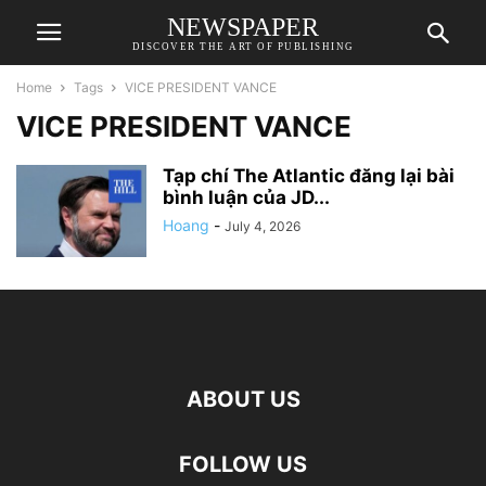
NEWSPAPER
DISCOVER THE ART OF PUBLISHING
Home
Tags
VICE PRESIDENT VANCE
VICE PRESIDENT VANCE
Tạp chí The Atlantic đăng lại bài
bình luận của JD...
Hoang
-
July 4, 2026
ABOUT US
FOLLOW US