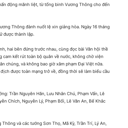
chấn động mãnh liệt, từ tổng binh Vương Thông cho đến
Vương Thông đành nuốt lệ xin giảng hòa. Ngày 16 tháng
sử được thành lập.
nh, hai bên đứng trước nhau, cùng đọc bài Văn hội thề
 cam kết rút toàn bộ quân về nước, không chờ viện
dân chúng, và không bao giờ xâm phạm Đại Việt nữa.
địch được toàn mạng trở về, đồng thời sẽ làm biểu cầu
tướng: Trần Nguyên Hãn, Lưu Nhân Chú, Phạm Vấn, Lê
yễn Chích, Nguyễn Lý, Phạm Bối, Lê Văn An, Bế Khắc
 Thông và các tướng Sơn Thọ, Mã Kỳ, Trần Trí, Lý An,