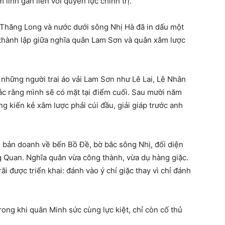
 linh gắn liền với quyền lực chính trị.
 Thăng Long và nước dưới sông Nhị Hà đã in dấu một
thành lập giữa nghĩa quân Lam Sơn và quân xâm lược
 những người trai áo vải Lam Sơn như Lê Lai, Lê Nhân
 rằng mình sẽ có mặt tại điểm cuối. Sau mười năm
g kiến kẻ xâm lược phải cúi đầu, giải giáp trước anh
i bản doanh về bến Bồ Đề, bờ bắc sông Nhị, đối diện
 Quan. Nghĩa quân vừa công thành, vừa dụ hàng giặc.
i được triển khai: đánh vào ý chí giặc thay vì chỉ đánh
ong khi quân Minh sức cùng lực kiệt, chỉ còn cố thủ