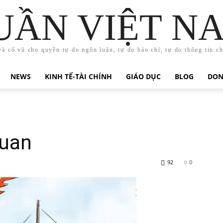
UẦN VIỆT N
và cổ vũ cho quyền tự do ngôn luận, tự do báo chí, tự do thông tin c
NEWS
KINH TẾ-TÀI CHÍNH
GIÁO DỤC
BLOG
DON
uan
92
0