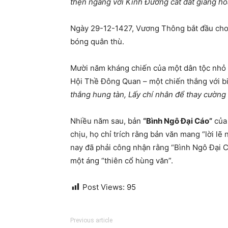
thẹn ngang với Kính Đường cắt đất giảng ho
Ngày 29-12-1427, Vương Thông bắt đầu cho q
bóng quân thù.
Mười năm kháng chiến của một dân tộc nhỏ bé
Hội Thề Đông Quan – một chiến thắng với b
thắng hung tàn,
Lấy chí nhân để thay cường 
Nhiều năm sau, bản
“Bình Ngô Đại Cáo”
của 
chịu, họ chỉ trích rằng bản văn mang “lời lẽ
nay đã phải công nhận rằng “Bình Ngô Đại Cáo
một áng “thiên cổ hùng
văn”.
Post Views:
95
Previous article