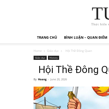
T
Thực hiện 
TRANG CHỦ
BÌNH LUẬN – QUAN ĐIỂM
Home
Giáo dục
Hội Thề Đông Quan
Giáo dục
History
Hội Thề Đông Q
By
Hoang
-
June 20, 2026