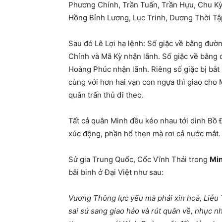
Phương Chính, Trần Tuấn, Trần Hựu, Chu K
Hồng Bỉnh Lương, Lục Trinh, Dương Thời Tậ
Sau đó Lê Lợi hạ lệnh: Số giặc về bằng đườ
Chính và Mã Kỳ nhận lãnh. Số giặc về bằng 
Hoàng Phúc nhận lãnh. Riêng số giặc bị bắt
cùng với hơn hai vạn con ngựa thì giao ch
quân trấn thủ đi theo.
Tất cả quân Minh đều kéo nhau tới dinh Bồ 
xúc động, phần hổ thẹn mà rơi cả nước mắt.
Sử gia Trung Quốc, Cốc Vĩnh Thái trong
Min
bãi binh ở Đại Việt như sau:
Vương Thông lực yếu mà phải xin hoà, Liễu T
sai sứ sang giao hảo và rút quân về, nhục n