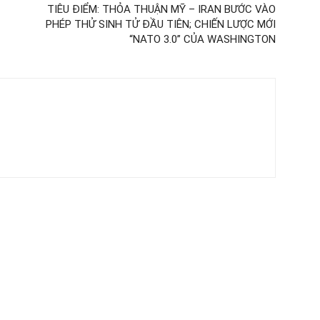
TIÊU ĐIỂM: THỎA THUẬN MỸ – IRAN BƯỚC VÀO
PHÉP THỬ SINH TỬ ĐẦU TIÊN; CHIẾN LƯỢC MỚI
“NATO 3.0” CỦA WASHINGTON