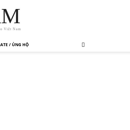
AM
ho Việt Nam
ATE / ỦNG HỘ