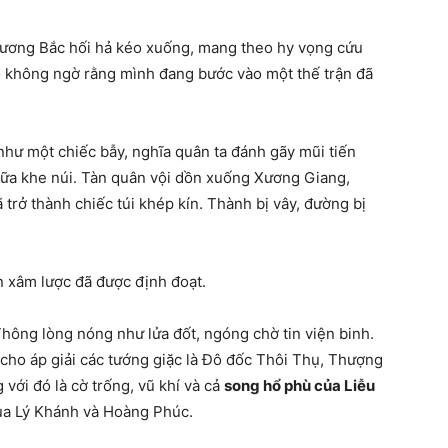
phương Bắc hối hả kéo xuống, mang theo hy vọng cứu
 không ngờ rằng mình đang bước vào một thế trận đã
i như một chiếc bẫy, nghĩa quân ta đánh gãy mũi tiến
giữa khe núi. Tàn quân vội dồn xuống Xương Giang,
rở thành chiếc túi khép kín. Thành bị vây, đường bị
 xâm lược đã được định đoạt.
ông lòng nóng như lửa đốt, ngóng chờ tin viện binh.
cho áp giải các tướng giặc là Đô đốc Thôi Thụ, Thượng
với đó là cờ trống, vũ khí và cả
song hổ phù của Liễu
của Lý Khánh và Hoàng Phúc.