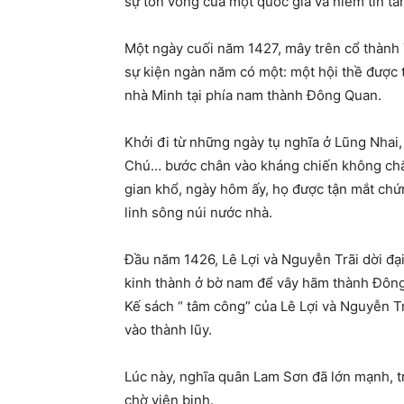
sự tồn vong của một quốc gia và niềm tin tâm
Một ngày cuối năm 1427, mây trên cổ thành
sự kiện ngàn năm có một: một hội thề được 
nhà Minh tại phía nam thành Đông Quan.
Khởi đi từ những ngày tụ nghĩa ở Lũng Nhai,
Chú… bước chân vào kháng chiến không chắc
gian khổ, ngày hôm ấy, họ được tận mắt chứn
linh sông núi nước nhà.
Đầu năm 1426, Lê Lợi và Nguyễn Trãi dời đạ
kinh thành ở bờ nam để vây hãm thành Đông
Kế sách “ tâm công” của Lê Lợi và Nguyễn Trã
vào thành lũy.
Lúc này, nghĩa quân Lam Sơn đã lớn mạnh, tr
chờ viện binh.