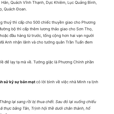
ỳ Hân, Quách Vĩnh Thạnh, Dực Khiêm, Lục Quảng Bình,
p, Quách Đoan.
ng thuỷ thì cấp cho 500 chiếc thuyền giao cho Phương
đường bộ thì cấp thêm lương thảo giao cho Sơn Thọ,
 hoặc đầu hàng từ trước, tổng cộng hơn hai vạn người
o Mã Anh nhận lãnh và cho tướng quân Trần Tuấn đem
Đề để lạy tạ mà về. Tướng giặc là Phương Chính phần
h sử kỷ sự bản mạt
có lời bình về việc nhà Minh ra lịnh
hăng lại sang rồi bị thua chết. Sau đó lại xuống chiếu
hã thực bằng Tân, Trịnh hội thề dưới chân thành, hổ