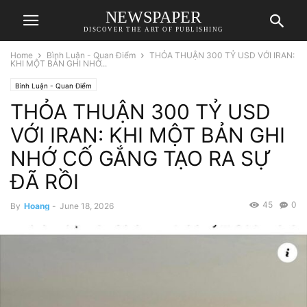
NEWSPAPER
DISCOVER THE ART OF PUBLISHING
Home
Bình Luận - Quan Điểm
THỎA THUẬN 300 TỶ USD VỚI IRAN:
KHI MỘT BẢN GHI NHỚ...
Bình Luận - Quan Điểm
THỎA THUẬN 300 TỶ USD
VỚI IRAN: KHI MỘT BẢN GHI
NHỚ CỐ GẮNG TẠO RA SỰ
ĐÃ RỒI
45
0
By
Hoang
-
June 18, 2026