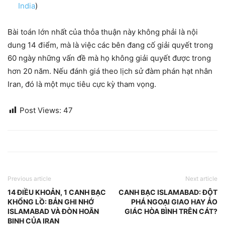
India
)
Bài toán lớn nhất của thỏa thuận này không phải là nội
dung 14 điểm, mà là việc các bên đang cố giải quyết trong
60 ngày những vấn đề mà họ không giải quyết được trong
hơn 20 năm. Nếu đánh giá theo lịch sử đàm phán hạt nhân
Iran, đó là một mục tiêu cực kỳ tham vọng.
Post Views:
47
Previous article
Next article
14 ĐIỀU KHOẢN, 1 CANH BẠC
CANH BẠC ISLAMABAD: ĐỘT
KHỔNG LỒ: BẢN GHI NHỚ
PHÁ NGOẠI GIAO HAY ẢO
ISLAMABAD VÀ ĐÒN HOÃN
GIÁC HÒA BÌNH TRÊN CÁT?
BINH CỦA IRAN