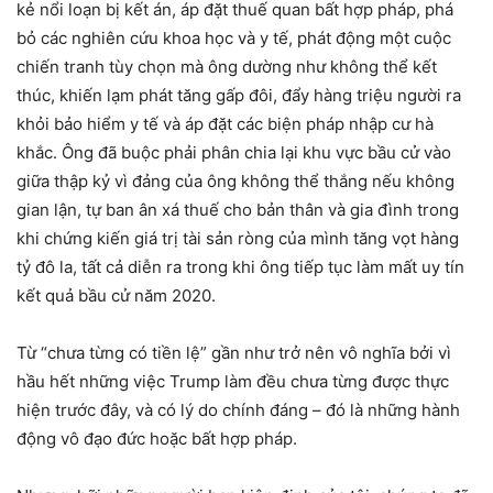
kẻ nổi loạn bị kết án, áp đặt thuế quan bất hợp pháp, phá
bỏ các nghiên cứu khoa học và y tế, phát động một cuộc
chiến tranh tùy chọn mà ông dường như không thể kết
thúc, khiến lạm phát tăng gấp đôi, đẩy hàng triệu người ra
khỏi bảo hiểm y tế và áp đặt các biện pháp nhập cư hà
khắc. Ông đã buộc phải phân chia lại khu vực bầu cử vào
giữa thập kỷ vì đảng của ông không thể thắng nếu không
gian lận, tự ban ân xá thuế cho bản thân và gia đình trong
khi chứng kiến ​​giá trị tài sản ròng của mình tăng vọt hàng
tỷ đô la, tất cả diễn ra trong khi ông tiếp tục làm mất uy tín
kết quả bầu cử năm 2020.
Từ “chưa từng có tiền lệ” gần như trở nên vô nghĩa bởi vì
hầu hết những việc Trump làm đều chưa từng được thực
hiện trước đây, và có lý do chính đáng – đó là những hành
động vô đạo đức hoặc bất hợp pháp.