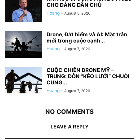
CHO ĐẢNG DÂN CHỦ
Hoang
-
August 8, 2026
Drone, Đất hiếm và AI: Mặt trận
mới trong cuộc cạnh...
Hoang
-
August 7, 2026
CUỘC CHIẾN DRONE MỸ –
TRUNG: ĐÒN “KÉO LƯỚI” CHUỖI
CUNG...
Hoang
-
August 7, 2026
NO COMMENTS
LEAVE A REPLY