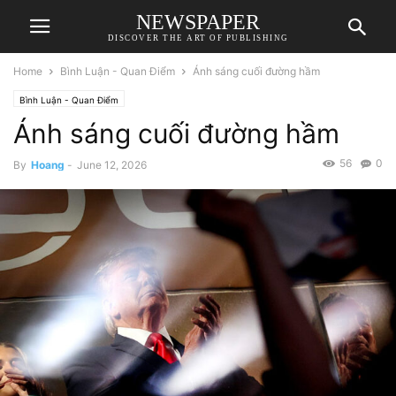
NEWSPAPER
DISCOVER THE ART OF PUBLISHING
Home
Bình Luận - Quan Điểm
Ánh sáng cuối đường hầm
Bình Luận - Quan Điểm
Ánh sáng cuối đường hầm
56
0
By
Hoang
-
June 12, 2026