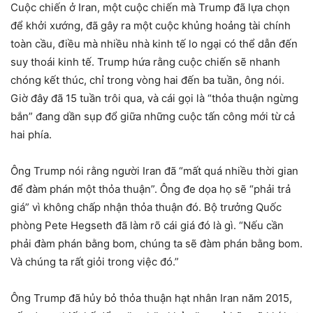
Cuộc chiến ở Iran, một cuộc chiến mà Trump đã lựa chọn
để khởi xướng, đã gây ra một cuộc khủng hoảng tài chính
toàn cầu, điều mà nhiều nhà kinh tế lo ngại có thể dẫn đến
suy thoái kinh tế. Trump hứa rằng cuộc chiến sẽ nhanh
chóng kết thúc, chỉ trong vòng hai đến ba tuần, ông nói.
Giờ đây đã 15 tuần trôi qua, và cái gọi là “thỏa thuận ngừng
bắn” đang dần sụp đổ giữa những cuộc tấn công mới từ cả
hai phía.
Ông Trump nói rằng người Iran đã “mất quá nhiều thời gian
để đàm phán một thỏa thuận”. Ông đe dọa họ sẽ “phải trả
giá” vì không chấp nhận thỏa thuận đó. Bộ trưởng Quốc
phòng Pete Hegseth đã làm rõ cái giá đó là gì. “Nếu cần
phải đàm phán bằng bom, chúng ta sẽ đàm phán bằng bom.
Và chúng ta rất giỏi trong việc đó.”
Ông Trump đã hủy bỏ thỏa thuận hạt nhân Iran năm 2015,