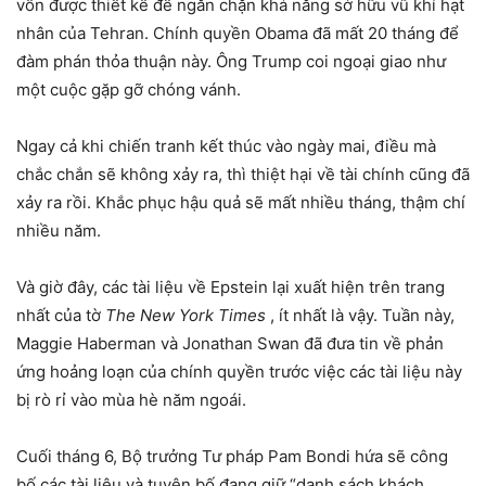
vốn được thiết kế để ngăn chặn khả năng sở hữu vũ khí hạt
nhân của Tehran. Chính quyền Obama đã mất 20 tháng để
đàm phán thỏa thuận này. Ông Trump coi ngoại giao như
một cuộc gặp gỡ chóng vánh.
Ngay cả khi chiến tranh kết thúc vào ngày mai, điều mà
chắc chắn sẽ không xảy ra, thì thiệt hại về tài chính cũng đã
xảy ra rồi. Khắc phục hậu quả sẽ mất nhiều tháng, thậm chí
nhiều năm.
Và giờ đây, các tài liệu về Epstein lại xuất hiện trên trang
nhất của tờ
The New York Times
, ít nhất là vậy. Tuần này,
Maggie Haberman và Jonathan Swan đã đưa tin về phản
ứng hoảng loạn của chính quyền trước việc các tài liệu này
bị rò rỉ vào mùa hè năm ngoái.
Cuối tháng 6, Bộ trưởng Tư pháp Pam Bondi hứa sẽ công
bố các tài liệu và tuyên bố đang giữ “danh sách khách