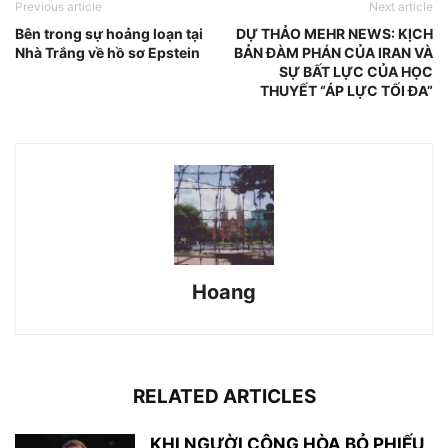
Previous article
Next article
Bên trong sự hoảng loạn tại
DỰ THẢO MEHR NEWS: KỊCH
Nhà Trắng về hồ sơ Epstein
BẢN ĐÀM PHÁN CỦA IRAN VÀ
SỰ BẤT LỰC CỦA HỌC
THUYẾT “ÁP LỰC TỐI ĐA”
Hoang
RELATED ARTICLES
KHI NGƯỜI CỘNG HÒA BỎ PHIẾU