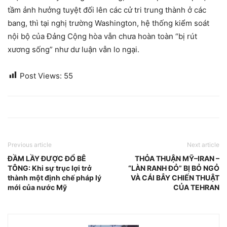
tầm ảnh hưởng tuyệt đối lên các cử tri trung thành ở các
bang, thì tại nghị trường Washington, hệ thống kiểm soát
nội bộ của Đảng Cộng hòa vẫn chưa hoàn toàn “bị rút
xương sống” như dư luận vẫn lo ngại.
Post Views:
55
Previous article
Next article
ĐẦM LẦY ĐƯỢC ĐỔ BÊ
THỎA THUẬN MỸ–IRAN –
TÔNG: Khi sự trục lợi trở
“LÀN RANH ĐỎ” BỊ BỎ NGỎ
thành một định chế pháp lý
VÀ CÁI BẪY CHIẾN THUẬT
mới của nước Mỹ
CỦA TEHRAN