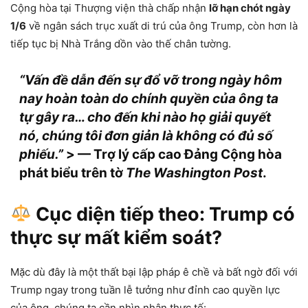
Cộng hòa tại Thượng viện thà chấp nhận
lỡ hạn chót ngày
1/6
về ngân sách trục xuất di trú của ông Trump, còn hơn là
tiếp tục bị Nhà Trắng dồn vào thế chân tường.
“Vấn đề dẫn đến sự đổ vỡ trong ngày hôm
nay hoàn toàn do chính quyền của ông ta
tự gây ra… cho đến khi nào họ giải quyết
nó, chúng tôi đơn giản là không có đủ số
phiếu.”
> — Trợ lý cấp cao Đảng Cộng hòa
phát biểu trên tờ
The Washington Post
.
Cục diện tiếp theo: Trump có
thực sự mất kiểm soát?
Mặc dù đây là một thất bại lập pháp ê chề và bất ngờ đối với
Trump ngay trong tuần lễ tưởng như đỉnh cao quyền lực
của ông, chúng ta cần nhìn nhận thực tế: