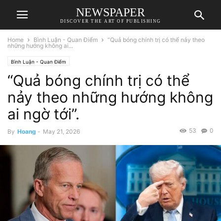
NEWSPAPER
DISCOVER THE ART OF PUBLISHING
Home
Bình Luận - Quan Điểm
“Quả bóng chính trị có thể nảy theo
những hướng không ai...
Bình Luận - Quan Điểm
“Quả bóng chính trị có thể
nảy theo những hướng không
ai ngờ tới”.
53
0
By
Hoang
-
May 21, 2026