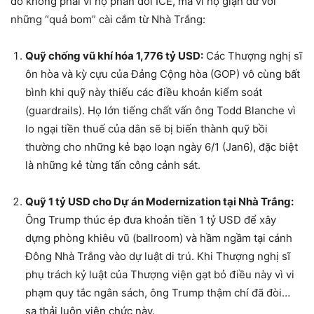
do không phải vì họ phản đối ICE, mà vì họ giận dữ với
những “quả bom” cài cắm từ Nhà Trắng:
Quỹ chống vũ khí hóa 1,776 tỷ USD:
Các Thượng nghị sĩ
ôn hòa và kỳ cựu của Đảng Cộng hòa (GOP) vô cùng bất
bình khi quỹ này thiếu các điều khoản kiểm soát
(
gu
a
r
d
r
ai
l
s
). Họ lớn tiếng chất vấn ông Todd Blanche vì
lo ngại tiền thuế của dân sẽ bị biến thành quỹ bồi
thường cho những kẻ bạo loạn ngày 6/1 (
J
an
6
), đặc biệt
là những kẻ từng tấn công cảnh sát.
Quỹ 1 tỷ USD cho Dự án Modernization tại Nhà Trắng:
Ông Trump thúc ép đưa khoản tiền 1 tỷ USD để xây
dựng phòng khiêu vũ (
ba
ll
roo
m
) và hầm ngầm tại cánh
Đông Nhà Trắng vào dự luật di trú. Khi Thượng nghị sĩ
phụ trách kỷ luật của Thượng viện gạt bỏ điều này vì vi
phạm quy tắc ngân sách, ông Trump thậm chí đã đòi…
sa thải luôn viên chức này.