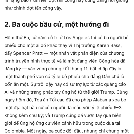
im lặng bao trùm lên đợt tấn công này cũng đáng nói giống
như chính đợt tấn công vậy.
2. Ba cuộc bầu cử, một hướng đi
Hôm thứ Ba, cứ năm cử tri ở Los Angeles thì có ba người bỏ
phiếu cho một ai đó khác thay vì Thị trưởng Karen Bass,
đẩy Spencer Pratt — một nhân vật phản diện của chương
trình truyền hình thực tế và là một đảng viên Cộng hòa đã
đăng ký — vào vòng chung kết tháng 11, bất chấp đây là
một thành phố vốn có tỷ lệ bỏ phiếu cho đảng Dân chủ là
bốn ăn một. Sự trỗi dậy này có sự trợ lực từ các quảng cáo
AI và những tràng pháo tay ủng hộ từ thế giới Trump. Cùng
ngày hôm đó, Tòa án Tối cao đã cho phép Alabama xóa bỏ
một địa hạt bầu cử của người da màu với tỷ lệ phiếu 6–3
không kèm chữ ký; và Trump cũng đã vươn tay qua biên
giới để ủng hộ ứng cử viên cánh hữu trong cuộc đua tại
Colombia. Một ngày, ba cuộc đối đầu, nhưng chỉ chung một