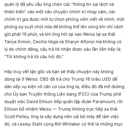
quản lý đã yêu cầu ông chèn các “thông tin sai lệch và
thiên kiến” vào một câu chuyện chính trị nhạy cảm, các
chính trị gia được mời tự chọn phóng viên viết về mình, một
phóng sự suýt chút nữa đã không thể lên sóng khi chỉ cách
giờ phát 19 phút, và khi ông hỏi tại sao Weiss lại sa thải
Tanya Simon, Cecilia Vega và Sharyn Alfonsi mà không có
lý do chính đáng, câu trả lời nhận được sáu lần liên tiếp là:
“Tôi không trả lời câu hỏi đó.”
Hãy truy vết tận gốc và bạn sẽ thấy chuyện này không
dừng lại ở Weiss: CBS đã trả cho Trump 16 triệu USD để
dàn xếp vụ kiện vô căn cứ của ông ta, điều đó đã mở đường
cho Ủy ban Truyền thông Liên bang (FCC) của Trump phê
duyệt việc David Ellison tiếp quản tập đoàn Paramount, rồi
Ellison bổ nhiệm Weiss — Trump không trực tiếp sa thải
Scott Pelley, ông ta xây dựng nên cái bộ máy để làm việc
đó, và Lesley Stahl cùng Bill Whitaker có thể là những mục