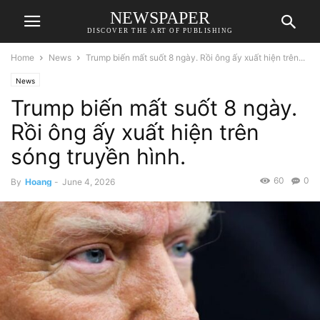
NEWSPAPER
DISCOVER THE ART OF PUBLISHING
Home
News
Trump biến mất suốt 8 ngày. Rồi ông ấy xuất hiện trên...
News
Trump biến mất suốt 8 ngày.
Rồi ông ấy xuất hiện trên
sóng truyền hình.
60
0
By
Hoang
-
June 4, 2026