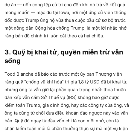
dự án — uốn cong tệp cử tri cho đến khi nó trả về kết quả
mong muốn — mặc dù tại Iowa, nơi một ứng cử viên thống
đốc được Trump ủng hộ vừa thua cuộc bầu cử sơ bộ trước
một nông dân Cộng hòa chống Trump, là một lời nhắc nhở
rằng bản đồ chính trị luôn cắt theo cả hai chiều.
3. Quỹ bị khai tử, quyền miễn trừ vẫn
sống
Todd Blanche đã báo cáo trước một ủy ban Thượng viện
rằng quỹ “chống vũ khí hóa” trị giá 1,8 tỷ USD đã bị khai tử,
nhưng ông ta vẫn giữ lại phần quan trọng nhất: thỏa thuận
dàn xếp vẫn cấm Sở Thuế vụ (IRS) không bao giờ được
kiểm toán Trump, gia đình ông, hay các công ty của ông, và
ông ta cũng từ chối đưa điều khoản đảo ngược này vào văn
bản. Quỹ đó ngay từ đầu vốn chỉ là con mồi nhử, còn lá
chắn kiểm toán mới là phần thưởng thực sự mà một vụ kiện