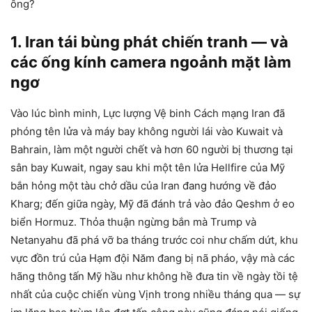
ông?
1. Iran tái bùng phát chiến tranh — và
các ống kính camera ngoảnh mặt làm
ngơ
Vào lúc bình minh, Lực lượng Vệ binh Cách mạng Iran đã
phóng tên lửa và máy bay không người lái vào Kuwait và
Bahrain, làm một người chết và hơn 60 người bị thương tại
sân bay Kuwait, ngay sau khi một tên lửa Hellfire của Mỹ
bắn hỏng một tàu chở dầu của Iran đang hướng về đảo
Kharg; đến giữa ngày, Mỹ đã đánh trả vào đảo Qeshm ở eo
biển Hormuz. Thỏa thuận ngừng bắn mà Trump và
Netanyahu đã phá vỡ ba tháng trước coi như chấm dứt, khu
vực đồn trú của Hạm đội Năm đang bị nã pháo, vậy mà các
hãng thông tấn Mỹ hầu như không hề đưa tin về ngày tồi tệ
nhất của cuộc chiến vùng Vịnh trong nhiều tháng qua — sự