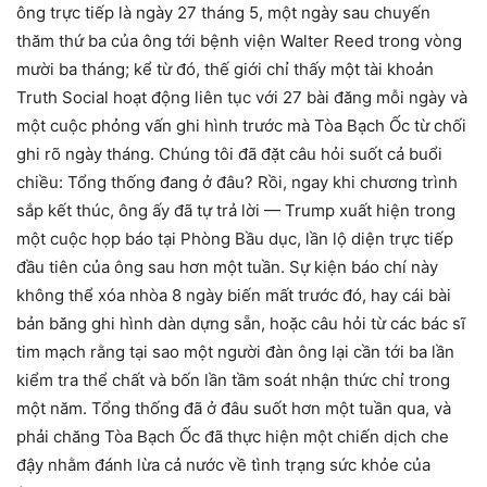
ông trực tiếp là ngày 27 tháng 5, một ngày sau chuyến
thăm thứ ba của ông tới bệnh viện Walter Reed trong vòng
mười ba tháng; kể từ đó, thế giới chỉ thấy một tài khoản
Truth Social hoạt động liên tục với 27 bài đăng mỗi ngày và
một cuộc phỏng vấn ghi hình trước mà Tòa Bạch Ốc từ chối
ghi rõ ngày tháng. Chúng tôi đã đặt câu hỏi suốt cả buổi
chiều: Tổng thống đang ở đâu? Rồi, ngay khi chương trình
sắp kết thúc, ông ấy đã tự trả lời — Trump xuất hiện trong
một cuộc họp báo tại Phòng Bầu dục, lần lộ diện trực tiếp
đầu tiên của ông sau hơn một tuần. Sự kiện báo chí này
không thể xóa nhòa 8 ngày biến mất trước đó, hay cái bài
bản băng ghi hình dàn dựng sẵn, hoặc câu hỏi từ các bác sĩ
tim mạch rằng tại sao một người đàn ông lại cần tới ba lần
kiểm tra thể chất và bốn lần tầm soát nhận thức chỉ trong
một năm. Tổng thống đã ở đâu suốt hơn một tuần qua, và
phải chăng Tòa Bạch Ốc đã thực hiện một chiến dịch che
đậy nhằm đánh lừa cả nước về tình trạng sức khỏe của