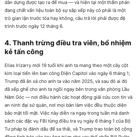
dàn dựng được tạo ra để mua — và hiện tại một thẩm phán
đang chất vấn liệu toàn bộ sự sắp xếp này có phải là một
trò gian lận trước tòa hay không, câu trả lời phải được đệ
trình trước ngày 12 tháng 6.
4. Thanh trừng điều tra viên, bổ nhiệm
kẻ tấn công
Elias Irizarry mới 19 tuổi khi anh ta mang theo một cây cột
kim loại tiến lên ban công Điện Capitol vào ngày 6 tháng 1;
Trump đã ân xá cho anh ta vào năm 2025, và sau đó ai đó
đã xếp ghế cho anh ta ngồi ngay bên trong văn phòng Lầu
Năm Góc — nơi điều hành các hoạt động giải cứu con tin và
an ninh đại sứ quán, nơi mọi bàn làm việc đều thuộc diện
bảo mật tối mật. Việc này diễn ra ngay trong tuần mà danh
sách các đặc vụ FBI từng điều tra vụ ngày 6 tháng 1 của Bộ
Tư pháp bị đánh dấu để sa thải, và Trump trao toàn bộ cộng
đồng tình báo vào tay ông trùm cho vay thế chấp Bill Pulte.