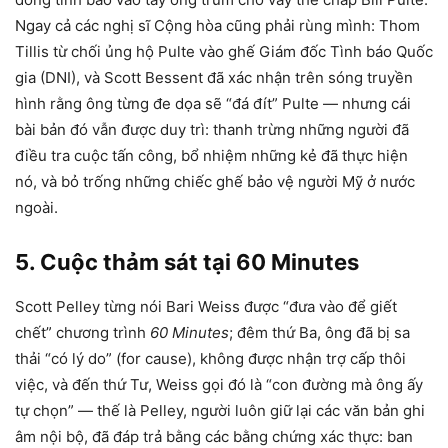
Ngay cả các nghị sĩ Cộng hòa cũng phải rùng mình: Thom
Tillis từ chối ủng hộ Pulte vào ghế Giám đốc Tình báo Quốc
gia (DNI), và Scott Bessent đã xác nhận trên sóng truyền
hình rằng ông từng đe dọa sẽ “đá đít” Pulte — nhưng cái
bài bản đó vẫn được duy trì: thanh trừng những người đã
điều tra cuộc tấn công, bổ nhiệm những kẻ đã thực hiện
nó, và bỏ trống những chiếc ghế bảo vệ người Mỹ ở nước
ngoài.
5. Cuộc thảm sát tại 60 Minutes
Scott Pelley từng nói Bari Weiss được “đưa vào để giết
chết” chương trình
60 Minutes
; đêm thứ Ba, ông đã bị sa
thải “có lý do” (for cause), không được nhận trợ cấp thôi
việc, và đến thứ Tư, Weiss gọi đó là “con đường mà ông ấy
tự chọn” — thế là Pelley, người luôn giữ lại các văn bản ghi
âm nội bộ, đã đáp trả bằng các bằng chứng xác thực: ban