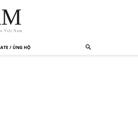
AM
ho Việt Nam
ATE / ỦNG HỘ