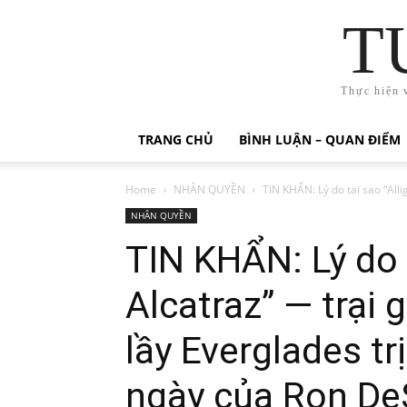
T
Thực hiện 
TRANG CHỦ
BÌNH LUẬN – QUAN ĐIỂM
Home
NHÂN QUYỀN
TIN KHẨN: Lý do tại sao “Alli
NHÂN QUYỀN
TIN KHẨN: Lý do t
Alcatraz” — trại
lầy Everglades tr
ngày của Ron De