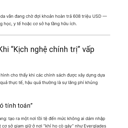
ida vẫn đang chờ đợi khoản hoàn trả 608 triệu USD —
ng học, y tế hoặc cơ sở hạ tầng hữu ích.
Khi “Kịch nghệ chính trị” vấp
ển hình cho thấy khi các chính sách được xây dựng dựa
u quả thực tế, hậu quả thường là sự lãng phí khủng
ó tính toán”
àng: tạo ra một nơi tồi tệ đến mức không ai dám nhập
t cơ sở giam giữ ở nơi “khỉ ho cò gáy” như Everglades