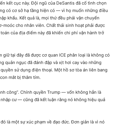
ến kết cục này. Đội ngũ của DeSantis đã cố tình chọn
ông có cơ sở hạ tầng hiện có — vì họ muốn những điều
hập khẩu. Kết quả là, mọi thứ đều phải vận chuyển
 rơ-moóc cho nhân viên. Chất thải sinh hoạt phải được
h toán của địa điểm này đã khiến chi phí vận hành trở
m giữ tại đây đã được cơ quan ICE phân loại là không có
ượng quản ngục đã đánh đập và xịt hơi cay vào những
t quyền sử dụng điện thoại. Một hồ sơ tòa án liên bang
con mắt bị thâm tím.
hành công”. Chính quyền Trump — vốn không hẳn là
ời nhập cư — cũng đã kết luận rằng nó không hiệu quả
 đó là một sự xúc phạm về đạo đức. Đơn giản là vì nó