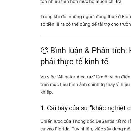
tốn nhiều tiền hơn mức họ muốn chi trả.
Trong khi đó, những người đóng thuế ở Flor
số tiền lẽ ra có thể dùng để tài trợ cho trườ
🧐 Bình luận & Phân tích: 
phải thực tế kinh tế
Vụ việc “Alligator Alcatraz” là một ví dụ đi
trên mục tiêu hình ảnh chính trị thay vì hiệ
khiếp.
1. Cái bẫy của sự “khắc nghiệt c
Chiến lược của Thống đốc DeSantis rất rõ r
cư vào Florida. Tuy nhiên, việc xây dựng mộ