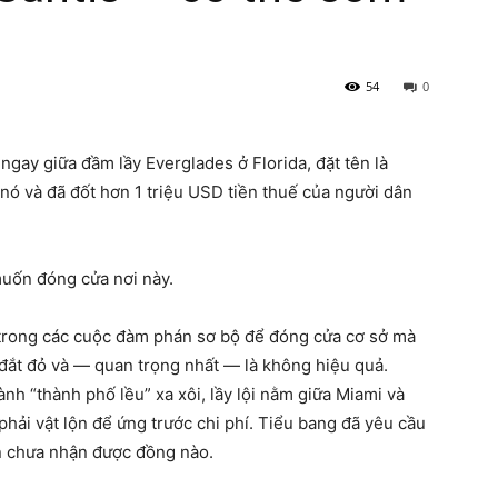
54
0
ngay giữa đầm lầy Everglades ở Florida, đặt tên là
ề nó và đã đốt hơn 1 triệu USD tiền thuế của người dân
uốn đóng cửa nơi này.
 trong các cuộc đàm phán sơ bộ để đóng cửa cơ sở mà
 đắt đỏ và — quan trọng nhất — là không hiệu quả.
nh “thành phố lều” xa xôi, lầy lội nằm giữa Miami và
hải vật lộn để ứng trước chi phí. Tiểu bang đã yêu cầu
ẫn chưa nhận được đồng nào.