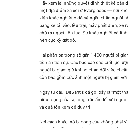
Hãy xem lại những quyết định thiết kế dẫn đ
một địa điểm xa xôi ở Everglades — nơi kh
kiện khắc nghiệt ở đó sẽ ngăn chặn người n
bằng xe tải vào: lều trại, máy phát điện, xe
chở ra ngoài liên tục. Sự khắc nghiệt có tín
nên cực kỳ đắt đỏ.
Hai phần ba trong số gần 1.400 người bị gia
tiền án tiền sự. Các báo cáo cho biết lực l
người bị giam giữ khi họ phản đối việc bị cắ
còn bao gồm bức ảnh một người bị giam với 
Ngay từ đầu, DeSantis đã gọi đây là “một t
biểu tượng của sự lòng trắc ẩn đối với ngư
và quá tốn kém để duy trì.
Nói cách khác, nó bị đóng cửa không phải vì