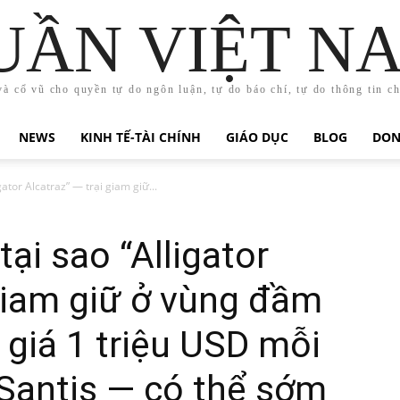
UẦN VIỆT N
và cổ vũ cho quyền tự do ngôn luận, tự do báo chí, tự do thông tin c
NEWS
KINH TẾ-TÀI CHÍNH
GIÁO DỤC
BLOG
DON
gator Alcatraz” — trại giam giữ...
ại sao “Alligator
 giam giữ ở vùng đầm
ị giá 1 triệu USD mỗi
Santis — có thể sớm