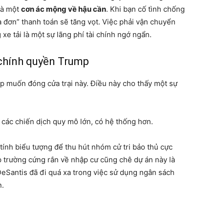
là một
cơn ác mộng về hậu cần
. Khi bạn cố tình chống
a đơn” thanh toán sẽ tăng vọt. Việc phải vận chuyển
 xe tải là một sự lãng phí tài chính ngớ ngẩn.
 chính quyền Trump
ump muốn đóng cửa trại này. Điều này cho thấy một sự
 các chiến dịch quy mô lớn, có hệ thống hơn.
ính biểu tượng để thu hút nhóm cử tri bảo thủ cực
p trường cứng rắn về nhập cư cũng chê dự án này là
 DeSantis đã đi quá xa trong việc sử dụng ngân sách
n.