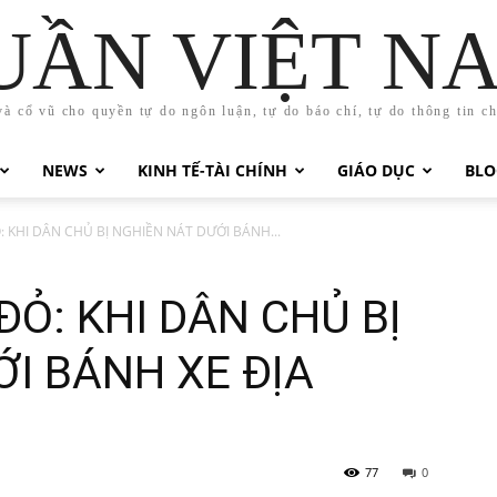
UẦN VIỆT N
và cổ vũ cho quyền tự do ngôn luận, tự do báo chí, tự do thông tin c
NEWS
KINH TẾ-TÀI CHÍNH
GIÁO DỤC
BLO
: KHI DÂN CHỦ BỊ NGHIỀN NÁT DƯỚI BÁNH...
ĐỎ: KHI DÂN CHỦ BỊ
I BÁNH XE ĐỊA
77
0