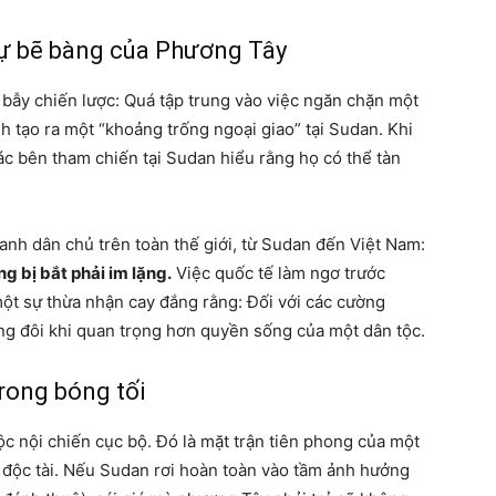
Sự bẽ bàng của Phương Tây
bẫy chiến lược: Quá tập trung vào việc ngăn chặn một
 tạo ra một “khoảng trống ngoại giao” tại Sudan. Khi
các bên tham chiến tại Sudan hiểu rằng họ có thể tàn
anh dân chủ trên toàn thế giới, từ Sudan đến Việt Nam:
ng bị bắt phải im lặng.
Việc quốc tế làm ngơ trước
một sự thừa nhận cay đắng rằng: Đối với các cường
ng đôi khi quan trọng hơn quyền sống của một dân tộc.
rong bóng tối
 nội chiến cục bộ. Đó là mặt trận tiên phong của một
à độc tài. Nếu Sudan rơi hoàn toàn vào tầm ảnh hưởng