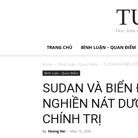
T
Thực hiện 
TRANG CHỦ
BÌNH LUẬN – QUAN ĐIỂM
Home
Bình Luận - Quan Điểm
SUDAN VÀ BIỂN ĐỎ
Bình Luận - Quan Điểm
SUDAN VÀ BIỂN 
NGHIỀN NÁT DƯỚ
CHÍNH TRỊ
By
Hoang Hai
-
May 10, 2026