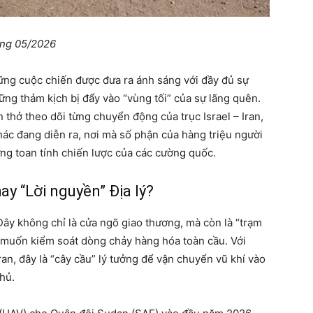
ng 05/2026
hững cuộc chiến được đưa ra ánh sáng với đầy đủ sự
g thảm kịch bị đẩy vào “vùng tối” của sự lãng quên.
n thở theo dõi từng chuyển động của trục Israel – Iran,
khác đang diễn ra, nơi mà số phận của hàng triệu người
g toan tính chiến lược của các cường quốc.
y “Lời nguyền” Địa lý?
ây không chỉ là cửa ngõ giao thương, mà còn là “trạm
o muốn kiểm soát dòng chảy hàng hóa toàn cầu. Với
an, đây là “cây cầu” lý tưởng để vận chuyển vũ khí vào
hủ.