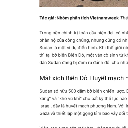
Tác giả: Nhóm phân tích Vietnamweek
Thá
Trong nền chính trị toàn cầu hiện đại, có n
phẫn nộ của công chúng, nhưng cũng có nhữn
Sudan là một ví dụ điển hình. Khi thế giới ní
thì tại bờ biển Biển Đỏ, một ván cờ sinh tử 
dân Sudan đang bị đem ra đánh đổi cho nhữn
Mắt xích Biển Đỏ: Huyết mạch ha
Sudan sở hữu 500 dặm bờ biển chiến lược. Đ
xăng” và “kho vũ khí” cho bất kỳ thế lực nà
Israel, đây là huyết mạch phương Nam. Với Ir
Gaza và thiết lập một gọng kìm bao vây đối t