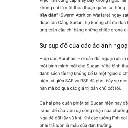
Việc Iran cung cấp máy bay không người lá
không chỉ là một thỏa thuận quân sự thông 
bầy đàn”
(Swarm Attrition Warfare) ngay sá
được lên Cảng Sudan, họ không chỉ đe dọa I
ứng toàn cầu chỉ bằng những chiếc drone gi
Sự sụp đổ của các ảo ảnh ngoạ
Hiệp ước Abraham – di sản đối ngoại rực rỡ
một bình minh mới cho Sudan. Việc bình thườ
danh sách tài trợ khủng bố là một “giao dịc
hiện tại giữa SAF và RSF đã phơi bày sự mo
hạn mà bỏ qua các giá trị dân chủ cốt lõi.
Cả hai phe quân phiệt tại Sudan hiện nay đề
Israel để cầu viện sự công nhận của phương
Nga để đổi lấy vũ khí. Khi các tướng lĩnh c
phải trả luôn là máu của dân thường.