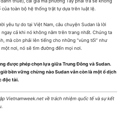
 đánh thuê), cái giá mà phương Tây phải trả sẽ không
 của toàn bộ hệ thống trật tự dựa trên luật lệ.
i yêu tự do tại Việt Nam, câu chuyện Sudan là lời
, ngay cả khi nó không nằm trên trang nhất. Chúng ta
h, mà còn phải lên tiếng cho những “vùng tối” như
 một nơi, nó sẽ tìm đường đến mọi nơi.
ng được phép chọn lựa giữa Trung Đông và Sudan.
o giờ bền vững chừng nào Sudan vẫn còn là một ổ dịch
 độc tài.
ập Vietnamweek.net về trách nhiệm quốc tế và sự kết
u.