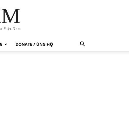
AM
ho Việt Nam
G
DONATE / ỦNG HỘ