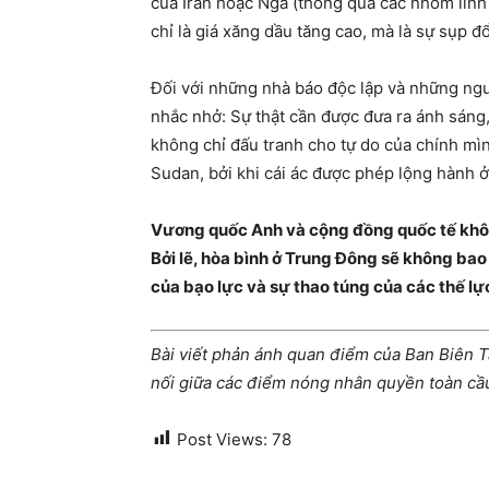
của Iran hoặc Nga (thông qua các nhóm lính
chỉ là giá xăng dầu tăng cao, mà là sự sụp đổ
Đối với những nhà báo độc lập và những ngườ
nhắc nhở: Sự thật cần được đưa ra ánh sáng
không chỉ đấu tranh cho tự do của chính mìn
Sudan, bởi khi cái ác được phép lộng hành ở
Vương quốc Anh và cộng đồng quốc tế khô
Bởi lẽ, hòa bình ở Trung Đông sẽ không ba
của bạo lực và sự thao túng của các thế lực
Bài viết phản ánh quan điểm của Ban Biên T
nối giữa các điểm nóng nhân quyền toàn cầ
Post Views:
78