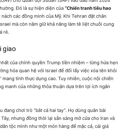
i (UAV) cho Quân đội Sudan (SAF) vào đầu năm 2026
thường. Đó là sự hiện diện của
“Chiến tranh tiêu hao
t nách các đồng minh của Mỹ. Khi Tehran đặt chân
srael mà còn nắm giữ khả năng làm tê liệt chuỗi cung
á rẻ.
i giao
 nhất của chính quyền Trump tiền nhiệm – từng hứa hẹn
ng hóa quan hệ với Israel để đổi lấy việc xóa tên khỏi
h” mang tính thực dụng cao. Tuy nhiên, cuộc nội chiến
ng manh của những thỏa thuận dựa trên lợi ích ngắn
u đang chơi trò “bắt cá hai tay”. Họ dùng quân bài
 Tây, nhưng đồng thời lại sẵn sàng mở cửa cho Iran và
oi dân tộc mình như một món hàng để mặc cả, cái giá