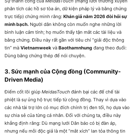
Sự thành công của
MeidasTouch
(mạng lưới thường xuyên
phân tích các hồ sơ tòa án, dữ kiện pháp lý và bằng chứng
trực tiếp) chứng minh rằng:
Khán giả năm 2026 đòi hỏi sự
minh bạch.
Người dân không còn muốn nghe những lời
bình luận cảm tính; họ muốn thấy tận mắt các tài liệu và
bằng chứng. Điều này rất gần với tiêu chí “giải độc thông
tin” mà
Vietnamweek
và
Baothamnhung
đang theo đuổi:
Dùng bằng chứng thép để nói chuyện.
3. Sức mạnh của Cộng đồng (Community-
Driven Media)
Điểm cốt lõi giúp
MeidasTouch
đánh bại các đế chế tài
phiệt là sự ủng hộ trực tiếp từ cộng đồng. Thay vì dựa vào
các nhà tài trợ lớn có mục đích chính trị đen tối, họ dựa vào
sự chia sẻ của từng cá nhân. Đối với chúng ta, điều này
khẳng định rằng: Dù mạng lưới Dân báo có bị đàn áp,
nhưng nếu mỗi độc giả là một “mắt xích” lan tỏa thông tin