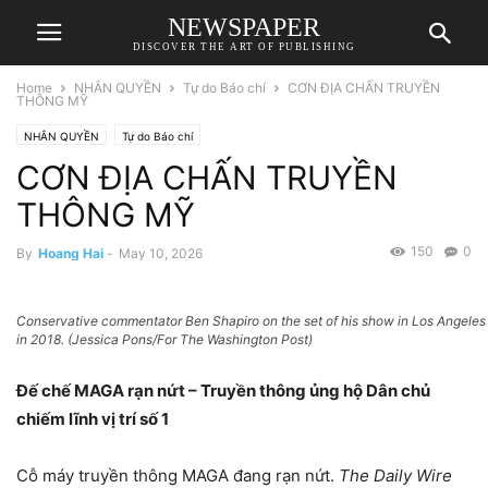
NEWSPAPER
DISCOVER THE ART OF PUBLISHING
Home
NHÂN QUYỀN
Tự do Báo chí
CƠN ĐỊA CHẤN TRUYỀN
THÔNG MỸ
NHÂN QUYỀN
Tự do Báo chí
CƠN ĐỊA CHẤN TRUYỀN
THÔNG MỸ
150
0
By
Hoang Hai
-
May 10, 2026
Conservative commentator Ben Shapiro on the set of his show in Los Angeles
in 2018. (Jessica Pons/For The Washington Post)
Đế chế MAGA rạn nứt – Truyền thông ủng hộ Dân chủ
chiếm lĩnh vị trí số 1
Cỗ máy truyền thông MAGA đang rạn nứt.
The Daily Wire