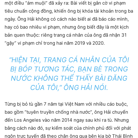
một điều “ám muội” đã xảy ra: Bài viết bị gắn cờ vi phạm
tiêu chuẩn cộng đồng, khiến ông bị khóa tài khoản trong ba
ngày. Ông Hải không có cách nào biết ai đã báo cáo mình,
hay có bao nhiêu vi phạm, nhưng ông biết đây là một kịch
bản quen thuộc: riêng trang cá nhân của ông đã nhận 31
“gậy” vi phạm chỉ trong hai năm 2019 và 2020.
“HIỆN TẠI, TRANG CÁ NHÂN CỦA TÔI
BỊ BÓP TƯƠNG TÁC, BẠN BÈ TRONG
NƯỚC KHÔNG THỂ THẤY BÀI ĐĂNG
CỦA TÔI,” ÔNG HẢI NÓI.
Từng bị bỏ tù gần 7 năm tại Việt Nam với nhiều cáo buộc,
bao gồm “tuyên truyền chống nhà nước”, ông Hải chuyển
đến Los Angeles vào năm 2014 ngay sau khi ra tù. Nhưng
bằng cách nào đó, sự kiểm soát của chính phủ đối với phát
ngôn trực tuyến đã theo chân ông qua bên kia bờ Thái Bình