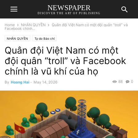
NEWSPAPER
DISCOVER THE ART OF PUBLISHING
Home
NHÂN QUYỀN
Quân đội Việt Nam có một đội quân “troll” và
Facebook chính...
NHÂN QUYỀN
Tự do Báo chí
Quân đội Việt Nam có một
đội quân “troll” và Facebook
chính là vũ khí của họ
88
0
By
Hoang Hai
-
May 14, 2026