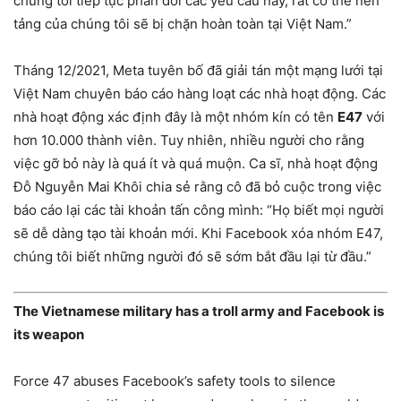
chúng tôi tiếp tục phản đối các yêu cầu này, rất có thể nền
tảng của chúng tôi sẽ bị chặn hoàn toàn tại Việt Nam.”
Tháng 12/2021, Meta tuyên bố đã giải tán một mạng lưới tại
Việt Nam chuyên báo cáo hàng loạt các nhà hoạt động. Các
nhà hoạt động xác định đây là một nhóm kín có tên
E47
với
hơn 10.000 thành viên. Tuy nhiên, nhiều người cho rằng
việc gỡ bỏ này là quá ít và quá muộn. Ca sĩ, nhà hoạt động
Đỗ Nguyễn Mai Khôi chia sẻ rằng cô đã bỏ cuộc trong việc
báo cáo lại các tài khoản tấn công mình: “Họ biết mọi người
sẽ dễ dàng tạo tài khoản mới. Khi Facebook xóa nhóm E47,
chúng tôi biết những người đó sẽ sớm bắt đầu lại từ đầu.”
The Vietnamese military has a troll army and Facebook is
its weapon
Force 47 abuses Facebook’s safety tools to silence