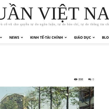
UẦN VIỆT N
và cổ vũ cho quyền tự do ngôn luận, tự do báo chí, tự do thông tin c
NEWS
KINH TẾ-TÀI CHÍNH
GIÁO DỤC
BLO
898
0