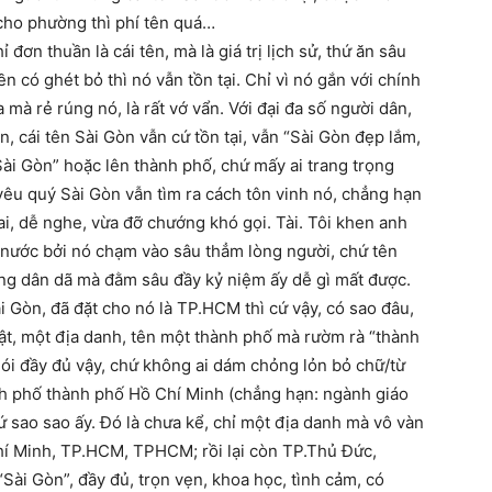
 cho phường thì phí tên quá…
đơn thuần là cái tên, mà là giá trị lịch sử, thứ ăn sâu
n có ghét bỏ thì nó vẫn tồn tại. Chỉ vì nó gắn với chính
mà rẻ rúng nó, là rất vớ vẩn. Với đại đa số người dân,
, cái tên Sài Gòn vẫn cứ tồn tại, vẫn “Sài Gòn đẹp lắm,
 Sài Gòn” hoặc lên thành phố, chứ mấy ai trang trọng
êu quý Sài Gòn vẫn tìm ra cách tôn vinh nó, chẳng hạn
ai, dễ nghe, vừa đỡ chướng khó gọi. Tài. Tôi khen anh
ư nước bởi nó chạm vào sâu thẳm lòng người, chứ tên
iêng dân dã mà đằm sâu đầy kỷ niệm ấy dễ gì mất được.
 Gòn, đã đặt cho nó là TP.HCM thì cứ vậy, có sao đâu,
i thật, một địa danh, tên một thành phố mà rườm rà “thành
nói đầy đủ vậy, chứ không ai dám chỏng lỏn bỏ chữ/từ
nh phố thành phố Hồ Chí Minh (chẳng hạn: ngành giáo
 sao sao ấy. Đó là chưa kể, chỉ một địa danh mà vô vàn
hí Minh, TP.HCM, TPHCM; rồi lại còn TP.Thủ Đức,
Sài Gòn”, đầy đủ, trọn vẹn, khoa học, tình cảm, có