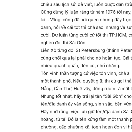
chiều sâu lịch sử, dễ viết, luôn được dân (trừ
Cũng đừng lý luận rằng từ năm 1976 tới nay, 
lại… Vâng, cũng đã hơi quen nhưng đầy trục t
danh, nói về cái tốt thì chả sao, nhưng về sự
cười. Dư luận từng cười cứ tốt thì TP.HCM, c
nghèo đói thì Sài Gòn.
Liên Xô từng đổi St Petersburg (thánh Peter
cùng chối quá lại phải cho nó hoàn tục. Cái 
nhiêu quanh quẩn, đèn cù, nhố nhăng.
Tôn vinh thần tượng cứ việc tôn vinh, chả a
một thành phố. Nếu quyết giữ, thì cứ gọi t
Nẵng, Cần Thơ, Huế vậy, đừng rườm rà mất t
Nhưng tốt nhất, hãy trả lại tên “Sài Gòn” ch
tên/địa danh ấy vẫn sống, sinh sắc, bền vững
Hãy nhớ rằng, việc lưu giữ tên/địa danh Sà
hoàng, tử tế. Đó là tên xứng tầm một thành 
phường, cấp phường xã, toen hoẻn đơn vị h