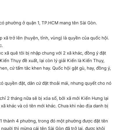
 có phường ở quận 1, TP.HCM mang tên Sài Gòn.
p xã trở lên (huyện, tỉnh, vùng) là quyền của quốc hội.
c.
c xã quê tôi bị nhập chung với 2 xã khác, đồng ý đặt
iến Thụy đề xuất, lại còn lý giải Kiến là Kiến Thụy,
hen, cứ tấm tắc khen hay. Quốc hội gật gù, hay, đồng ý,
 có quyền đặt, dân cứ đặt thoải mái, nhưng quyết cho nó
chỉ 2 tháng nữa sẽ bị xóa sổ, bởi xã mới Kiến Hưng lại
 xã khác và có tên mới khác. Chưa khi nào địa danh bị
 1 thành 4 phường, trong đó một phường được đặt tên
người thì mừng cái tên Sài Gòn đã trở lại, được khôi