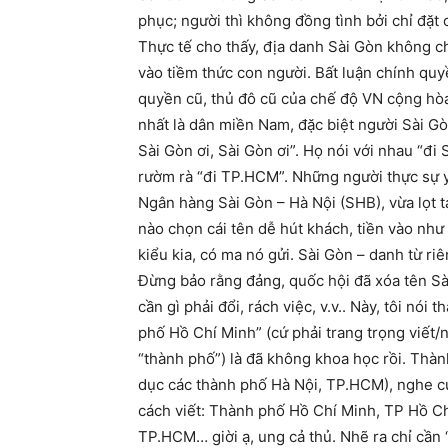
phục; người thì không đồng tình bởi chỉ đặt
Thực tế cho thấy, địa danh Sài Gòn không chỉ 
vào tiềm thức con người. Bất luận chính quyề
quyền cũ, thủ đô cũ của chế độ VN cộng hòa 
nhất là dân miền Nam, đặc biệt người Sài Gòn
Sài Gòn ơi, Sài Gòn ơi”. Họ nói với nhau “đi
rườm rà “đi TP.HCM”. Những người thực sự y
Ngân hàng Sài Gòn – Hà Nội (SHB), vừa lọt t
nào chọn cái tên dễ hút khách, tiền vào nh
kiểu kia, có ma nó gửi. Sài Gòn – danh từ r
Đừng bảo rằng đảng, quốc hội đã xóa tên Sài
cần gì phải đổi, rách việc, v.v.. Này, tôi nó
phố Hồ Chí Minh” (cứ phải trang trọng viết/
“thành phố”) là đã không khoa học rồi. Thà
dục các thành phố Hà Nội, TP.HCM), nghe cứ
cách viết: Thành phố Hồ Chí Minh, TP Hồ C
TP.HCM… giời ạ, ung cả thủ. Nhẽ ra chỉ cần “