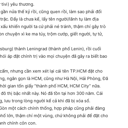
 tivi) yêu thương.
gần nửa thế kỷ rồi, cũng quen rồi, làm sao phải đổi
rặc. Đấy là chưa kể, lấy tên người/lãnh tụ làm địa
 xấu khiến người ta cứ phải né tránh, thậm chí gây trò
òn chuyện xì ke ma túy, trộm cướp, giết người, tự tử,
sburg) thành Leningrad (thành phố Lenin), rồi cuối
thói áp đặt chính trị vào mọi chuyện đã gây ra biết bao
i cấm, nhưng cần xem xét lại cái tên TP.HCM đặt cho
hẳng, ngắn gọn là HCM, cũng như Hà Nội, Hải Phòng, Đã
hời gian tốn giấy “thành phố HCM, HCM City” nữa.
o đô thị bậc nhất này. Nó đã tồn tại hơn 300 năm. Cái
, lưu trong lòng người kể cả khi đã bị xóa sổ.
i Gòn một cách chính thống, hợp pháp cũng phải đàng
phố lớn, thậm chí một vùng, chứ không phải để đặt cho
ành chính cỏn con.