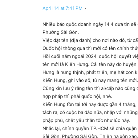
April 14 at 7:41 PM
·
Nhiều báo quốc doanh ngày 14.4 đưa tin sẽ
Phường Sài Gòn.
Việc đặt tên (địa danh) cho nơi nào đó, từ cấ
Quốc hội thông qua thì mới có tên chính thứ
Hồi cuối năm ngoái 2024, quốc hội quyết việ
tên mới là Kiến Hưng. Cái tên này do huyện K
Hưng là hưng thịnh, phát triển, mẹ hát con k
Kiến Hưng, ghi vào sổ, từ nay mang tên mới.
Cũng xin lưu ý rằng tên thì ai/cấp nào cũng
hợp pháp thì phải quốc hội, nhé.
Kiến Hưng tồn tại tới nay được gần 4 tháng, 
tách ra, có cuộc ba đào nữa, nhập với những
phập phù, chết yểu thần tốc như lúc này.
Nhắc lại, chính quyền TP.HCM sẽ chia quận
Sài Gòn. Phường Sài Gòn. Thiên hạ xôn xao, 