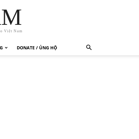
AM
ho Việt Nam
G
DONATE / ỦNG HỘ