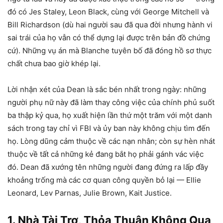
đó có Jes Staley, Leon Black, cùng với George Mitchell và
Bill Richardson (dù hai người sau đã qua đời nhưng hành vi
sai trái của họ vẫn có thể dựng lại được trên bản đồ chứng
cứ). Những vụ án mà Blanche tuyên bố đã đóng hồ sơ thực
chất chưa bao giờ khép lại.
Lời nhận xét của Dean là sắc bén nhất trong ngày: những
người phụ nữ này đã làm thay công việc của chính phủ suốt
ba thập kỷ qua, họ xuất hiện lần thứ một trăm với một danh
sách trong tay chỉ vì FBI và ủy ban này không chịu tìm đến
họ. Lòng dũng cảm thuộc về các nạn nhân; còn sự hèn nhát
thuộc về tất cả những kẻ đang bắt họ phải gánh vác việc
đó. Dean đã xướng tên những người đang đứng ra lấp đầy
khoảng trống mà các cơ quan công quyền bỏ lại — Ellie
Leonard, Lev Parnas, Julie Brown, Kait Justice.
1. Nhà Tài Trợ, Thỏa Thuận Không Qua