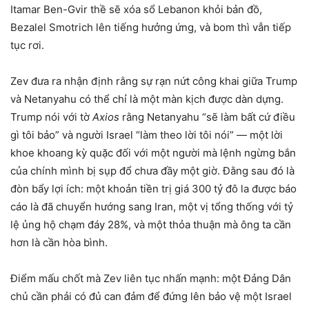
Itamar Ben-Gvir thề sẽ xóa sổ Lebanon khỏi bản đồ,
Bezalel Smotrich lên tiếng hưởng ứng, và bom thì vẫn tiếp
tục rơi.
Zev đưa ra nhận định rằng sự rạn nứt công khai giữa Trump
và Netanyahu có thể chỉ là một màn kịch được dàn dựng.
Trump nói với tờ
Axios
rằng Netanyahu “sẽ làm bất cứ điều
gì tôi bảo” và người Israel “làm theo lời tôi nói” — một lời
khoe khoang kỳ quặc đối với một người mà lệnh ngừng bắn
của chính mình bị sụp đổ chưa đầy một giờ. Đằng sau đó là
đòn bẩy lợi ích: một khoản tiền trị giá 300 tỷ đô la được báo
cáo là đã chuyển hướng sang Iran, một vị tổng thống với tỷ
lệ ủng hộ chạm đáy 28%, và một thỏa thuận mà ông ta cần
hơn là cần hòa bình.
Điểm mấu chốt mà Zev liên tục nhấn mạnh: một Đảng Dân
chủ cần phải có đủ can đảm để đứng lên bảo vệ một Israel