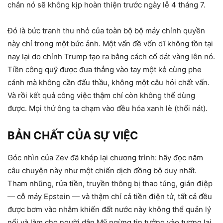
chắn nó sẽ không kịp hoàn thiện trước ngày lễ 4 tháng 7.
Đó là bức tranh thu nhỏ của toàn bộ bộ máy chính quyền
này chỉ trong một bức ảnh. Một vấn đề vốn dĩ không tồn tại
nay lại do chính Trump tạo ra bằng cách cố dát vàng lên nó.
Tiền công quỹ được đưa thẳng vào tay một kẻ cùng phe
cánh mà không cần đấu thầu, không một câu hỏi chất vấn.
Và rồi kết quả công việc thậm chí còn không thể dùng
được. Mọi thứ ông ta chạm vào đều hóa xanh lè (thối nát).
BẢN CHẤT CỦA SỰ VIỆC
Góc nhìn của Zev đã khép lại chương trình: hãy đọc năm
câu chuyện này như một chiến dịch đồng bộ duy nhất.
Tham nhũng, rửa tiền, truyền thông bị thao túng, gián điệp
— cỗ máy Epstein — và thậm chí cả tiền điện tử, tất cả đều
được bơm vào nhằm khiến đất nước này không thể quản lý
nổi và làm cho người dân Mỹ ngừng tin tưởng vào tương lai