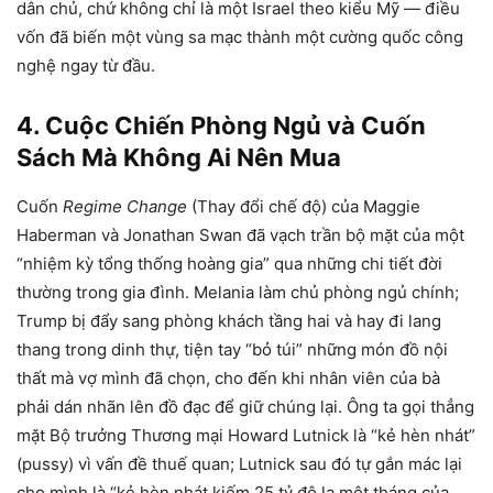
dân chủ, chứ không chỉ là một Israel theo kiểu Mỹ — điều
vốn đã biến một vùng sa mạc thành một cường quốc công
nghệ ngay từ đầu.
4. Cuộc Chiến Phòng Ngủ và Cuốn
Sách Mà Không Ai Nên Mua
Cuốn
Regime Change
(Thay đổi chế độ) của Maggie
Haberman và Jonathan Swan đã vạch trần bộ mặt của một
“nhiệm kỳ tổng thống hoàng gia” qua những chi tiết đời
thường trong gia đình. Melania làm chủ phòng ngủ chính;
Trump bị đẩy sang phòng khách tầng hai và hay đi lang
thang trong dinh thự, tiện tay “bỏ túi” những món đồ nội
thất mà vợ mình đã chọn, cho đến khi nhân viên của bà
phải dán nhãn lên đồ đạc để giữ chúng lại. Ông ta gọi thẳng
mặt Bộ trưởng Thương mại Howard Lutnick là “kẻ hèn nhát”
(pussy) vì vấn đề thuế quan; Lutnick sau đó tự gắn mác lại
cho mình là “kẻ hèn nhát kiếm 25 tỷ đô la một tháng của