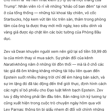
Trump”. Nhân viên rò rỉ về những “khảo cổ ban đêm” tại nơi
ở của tổng thống — những túi khoai tây chiên, vỏ cốc
Starbucks, hộp kem vứt lăn lóc trên sàn, thảm trong phòng
tắm của ông ta được thay mới mỗi ngày, keo siêu dính và
vàng giả được ép chặt lên các bức tường của Phòng Bầu
dục.
Zev và Dean khuyên người xem nên giữ lại số tiền 59,99 đô
la của mình thay vì mua sách. Sự phản đối của kênh
Narativ
không nằm ở những lời đồn thổi — mà là ở chỗ các
tác giả đã ôm khăng khăng những tài liệu liên quan đến
Epstein suốt nhiều tháng trời chỉ để ém hàng bán sách, và
sự im lặng đó đã tác động đến thế giới thực, định hình cách
các nghị sĩ bỏ phiếu cho Đạo luật Minh bạch Epstein. Zev
lưu ý đây không phải lần đầu tiên. Bản năng ích kỷ tương tự
cũng xuất hiện trong cuộc trò chuyện ngày hôm qua với
Lev Parnas: thông tin bị giấu nhẹm đi đối với chính những