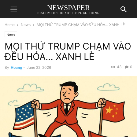
NEWSPAPER
DISCOVER THE ART OF PUBLISHING
Home
News
MỌI THỨ TRUMP CHẠM VÀO ĐỀU HÓA… XANH LÈ
News
MỌI THỨ TRUMP CHẠM VÀO
ĐỀU HÓA… XANH LÈ
43
0
By
Hoang
-
June 22, 2026