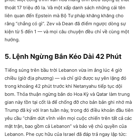
thoát 17 triệu đô la. Và một xấp danh sách những cái tên
liên quan đến Epstein mà Bộ Tư pháp khăng khăng cho
rằng “chẳng có gì”. Zev và Dean đã điểm ngược dòng sự
kiện từ 5 đến 1 — và mọi câu chuyện đều chỉ về cùng một
hướng.
5. Lệnh Ngừng Bắn Kéo Dài 42 Phút
Tiếng súng trên bầu trời Lebanon vừa im ắng lúc 4 giờ
chiều (giờ địa phương) — và chỉ giữ được sự yên lặng đó
trong khoảng 42 phút trước khi Netanyahu tiếp tục dội
bom. Thỏa thuận ngừng bắn do Hoa Kỳ và Qatar làm trung
gian này tồn tại cốt là để chống đỡ cho bản bản ghi nhớ mà
Trump đã ký với Iran tuần này, trong đó điều khoản đầu tiên
yêu cầu “chấm dứt vĩnh viễn mọi cuộc chiến trên tất cả các
mặt trận, bao gồm cả Lebanon” và bảo vệ chủ quyền của
Lebanon. Phe cực hữu của Israel đã đáp trả ngay lập tức: