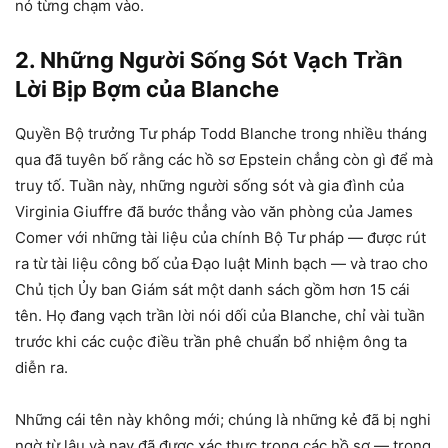
nó từng chạm vào.
2. Những Người Sống Sót Vạch Trần
Lời Bịp Bợm của Blanche
Quyền Bộ trưởng Tư pháp Todd Blanche trong nhiều tháng
qua đã tuyên bố rằng các hồ sơ Epstein chẳng còn gì để mà
truy tố. Tuần này, những người sống sót và gia đình của
Virginia Giuffre đã bước thẳng vào văn phòng của James
Comer với những tài liệu của chính Bộ Tư pháp — được rút
ra từ tài liệu công bố của Đạo luật Minh bạch — và trao cho
Chủ tịch Ủy ban Giám sát một danh sách gồm hơn 15 cái
tên. Họ đang vạch trần lời nói dối của Blanche, chỉ vài tuần
trước khi các cuộc điều trần phê chuẩn bổ nhiệm ông ta
diễn ra.
Những cái tên này không mới; chúng là những kẻ đã bị nghi
ngờ từ lâu và nay đã được xác thực trong các hồ sơ — trong