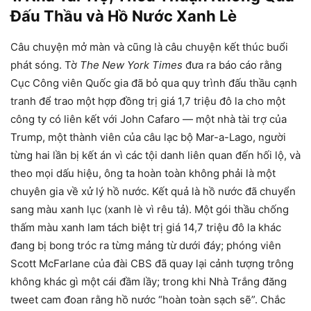
Đấu Thầu và Hồ Nước Xanh Lè
Câu chuyện mở màn và cũng là câu chuyện kết thúc buổi
phát sóng. Tờ
The New York Times
đưa ra báo cáo rằng
Cục Công viên Quốc gia đã bỏ qua quy trình đấu thầu cạnh
tranh để trao một hợp đồng trị giá 1,7 triệu đô la cho một
công ty có liên kết với John Cafaro — một nhà tài trợ của
Trump, một thành viên của câu lạc bộ Mar-a-Lago, người
từng hai lần bị kết án vì các tội danh liên quan đến hối lộ, và
theo mọi dấu hiệu, ông ta hoàn toàn không phải là một
chuyên gia về xử lý hồ nước. Kết quả là hồ nước đã chuyển
sang màu xanh lục (xanh lè vì rêu tả). Một gói thầu chống
thấm màu xanh lam tách biệt trị giá 14,7 triệu đô la khác
đang bị bong tróc ra từng mảng từ dưới đáy; phóng viên
Scott McFarlane của đài CBS đã quay lại cảnh tượng trông
không khác gì một cái đầm lầy; trong khi Nhà Trắng đăng
tweet cam đoan rằng hồ nước “hoàn toàn sạch sẽ”. Chắc