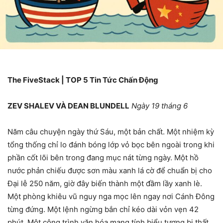
The FiveStack | TOP 5 Tin Tức Chấn Động
ZEV SHALEV VÀ DEAN BLUNDELL
Ngày 19 tháng 6
Năm câu chuyện ngày thứ Sáu, một bản chất. Một nhiệm kỳ
tổng thống chỉ lo đánh bóng lớp vỏ bọc bên ngoài trong khi
phần cốt lõi bên trong đang mục nát từng ngày. Một hồ
nước phản chiếu được sơn màu xanh lá cờ để chuẩn bị cho
Đại lễ 250 năm, giờ đây biến thành một đầm lầy xanh lè.
Một phòng khiêu vũ nguy nga mọc lên ngay nơi Cánh Đông
từng đứng. Một lệnh ngừng bắn chỉ kéo dài vỏn vẹn 42
phút. Một công trình văn hóa mang tính biểu tượng bị thất