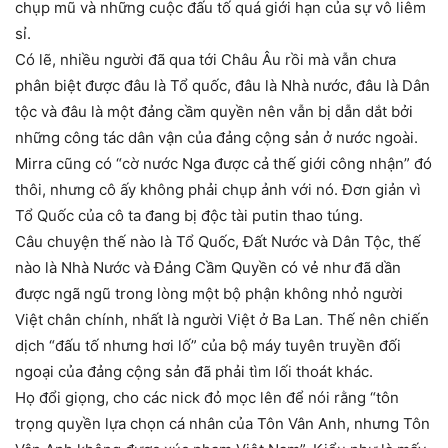
chụp mũ và những cuộc đấu tố quá giới hạn của sự vô liêm
sỉ.
Có lẽ, nhiều người đã qua tới Châu Âu rồi mà vẫn chưa
phân biệt được đâu là Tổ quốc, đâu là Nhà nước, đâu là Dân
tộc và đâu là một đảng cầm quyền nên vẫn bị dẫn dắt bởi
những công tác dân vận của đảng cộng sản ở nước ngoài.
Mirra cũng có “cờ nước Nga được cả thế giới công nhận” đó
thôi, nhưng cô ấy không phải chụp ảnh với nó. Đơn giản vì
Tổ Quốc của cô ta đang bị độc tài putin thao túng.
Câu chuyện thế nào là Tổ Quốc, Đất Nước và Dân Tộc, thế
nào là Nhà Nước và Đảng Cầm Quyền có vẻ như đã dần
được ngã ngũ trong lòng một bộ phận không nhỏ người
Việt chân chính, nhất là người Việt ở Ba Lan. Thế nên chiến
dịch “đấu tố nhưng hơi lố” của bộ máy tuyên truyền đối
ngoại của đảng cộng sản đã phải tìm lối thoát khác.
Họ đổi giọng, cho các nick đỏ mọc lên để nói rằng “tôn
trọng quyền lựa chọn cá nhân của Tôn Vân Anh, nhưng Tôn