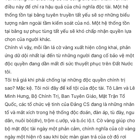
điều này để chỉ ra hậu quả của chủ nghĩa độc tài. Một hệ
thống tồn tại bằng tuyên truyền tất yếu sẽ sợ những biểu
tượng nằm ngoài tầm kiểm soát của nó. Một hệ thống tồn
tại bằng sự phục tùng tất yếu sẽ khó chấp nhận quyền lựa
chọn của người khác.
Chính vì vậy, mỗi lần lá cờ vàng xuất hiện công khai, phản
ứng dữ dội nhất lại đến từ những người đang cố bảo vệ một
độc quyền đang dần mất đi sức thuyết phục trên Đất Nước
tôi.
Tôi trả giá khi phải chống lại những độc quyền chính trị
sao? Mặc kệ. Tôi nói đây để kể tội của độc tài. Tô Lâm và Lê
Minh Hưng, Bộ Chính Trị, Ban Tuyên Giáo, Mặt Trận Tổ
Quốc, các tổ chức vệ tinh của Đảng CS đang là những nhân
tố và mắt xích trong hệ thống độc đoán, đàn áp, tù đày, ngu
dân, nuôi bò(dlv), trộm c.ướp, và b.óc lộ.t. Cờ vàng giúp cho
bộ mặt độc tài ngày một phản cảm, chính nghĩa của cờ vàng
ngày một hiện rõ sau khi bức màn gian trá của cờ đỏ rơi