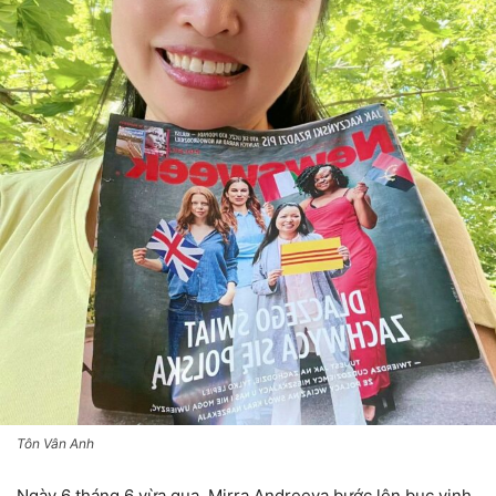
Tôn Vân Anh
Ngày 6 tháng 6 vừa qua, Mirra Andreeva bước lên bục vinh