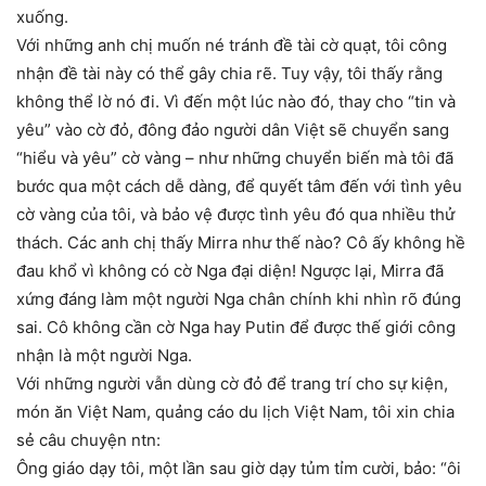
xuống.
Với những anh chị muốn né tránh đề tài cờ quạt, tôi công
nhận đề tài này có thể gây chia rẽ. Tuy vậy, tôi thấy rằng
không thể lờ nó đi. Vì đến một lúc nào đó, thay cho “tin và
yêu” vào cờ đỏ, đông đảo người dân Việt sẽ chuyển sang
“hiểu và yêu” cờ vàng – như những chuyển biến mà tôi đã
bước qua một cách dễ dàng, để quyết tâm đến với tình yêu
cờ vàng của tôi, và bảo vệ được tình yêu đó qua nhiều thử
thách. Các anh chị thấy Mirra như thế nào? Cô ấy không hề
đau khổ vì không có cờ Nga đại diện! Ngược lại, Mirra đã
xứng đáng làm một người Nga chân chính khi nhìn rõ đúng
sai. Cô không cần cờ Nga hay Putin để được thế giới công
nhận là một người Nga.
Với những người vẫn dùng cờ đỏ để trang trí cho sự kiện,
món ăn Việt Nam, quảng cáo du lịch Việt Nam, tôi xin chia
sẻ câu chuyện ntn:
Ông giáo dạy tôi, một lần sau giờ dạy tủm tỉm cười, bảo: “ôi