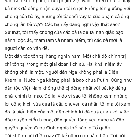
Vân Anh không được xúc phạm Việt Nam”. Kiểu như là mấy
bà nick đỏ công nhận quyền tôi chọn không lên giường với
chồng của bà ấy, nhưng tôi từ chối vậy là xúc phạm cả ông
chồng lẫn bà vợ?? Các bạn ấy đang nghĩ vậy thật sao?
Sự thật, tôi thấy chồng của các bà là đề tài nan giải: bạo
hành, độc ác, tham lam và nham hiểm, thì các bà mới là
người cần có vấn đề.
Một dân tộc tồn tại hàng nghìn năm. Một chế độ chính trị
chỉ tồn tại trong một giai đoạn lịch sử. Hai khái niệm ấy
không phải là một. Người dân Nga không phải là Điện
Kremlin. Nước Nga không phải là bạo chúa Putin. Cũng như
dân tộc Việt Nam không thể bị đồng nhất với bất kỳ đảng
phái chính trị nào. Đó là lý do vì sao tôi không xem những
lời công kích vừa qua là câu chuyện cá nhân tôi mà tôi xem
đó là biểu hiện của một nền chính trị đã quá quen với việc
độc quyền biểu tượng, độc quyền lòng yêu nước và độc
quyền quyền được định nghĩa thế nào là Tổ quốc.
Tôi không nói điều này để kể công cho bản thân. Tôi nói