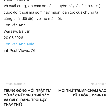
Và cuối cùng, xin cảm ơn câu chuyện này vì đã mở ra một
cuộc đối thoại mà sớm hay muộn, dân tộc của chúng ta
cũng phải đối diện với nó mà thôi.
Tôn Vân Anh
Warsaw, Ba Lan
20.06.2026
Ton Van Anh Ania
Post Views:
76
Previous article
Next article
TRUNG ĐÔNG MỚI: TRẬT TỰ
MỌI THỨ TRUMP CHẠM VÀO
CŨ ĐÃ CHẾT NHƯ THẾ NÀO
ĐỀU HÓA… XANH LÈ
VÀ CÁI GÌ ĐANG TRỖI DẬY
THAY THẾ?