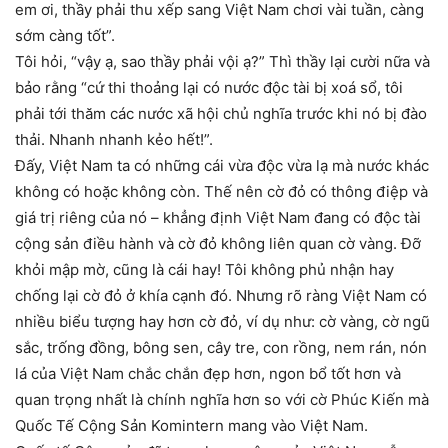
em ơi, thầy phải thu xếp sang Việt Nam chơi vài tuần, càng
sớm càng tốt”.
Tôi hỏi, “vậy ạ, sao thầy phải vội ạ?” Thì thầy lại cười nữa và
bảo rằng “cứ thi thoảng lại có nước độc tài bị xoá sổ, tôi
phải tới thăm các nước xã hội chủ nghĩa trước khi nó bị đào
thải. Nhanh nhanh kẻo hết!”.
Đấy, Việt Nam ta có những cái vừa độc vừa lạ mà nước khác
không có hoặc không còn. Thế nên cờ đỏ có thông điệp và
giá trị riêng của nó – khẳng định Việt Nam đang có độc tài
cộng sản điều hành và cờ đỏ không liên quan cờ vàng. Đỡ
khỏi mập mờ, cũng là cái hay! Tôi không phủ nhận hay
chống lại cờ đỏ ở khía cạnh đó. Nhưng rõ ràng Việt Nam có
nhiều biểu tượng hay hơn cờ đỏ, ví dụ như: cờ vàng, cờ ngũ
sắc, trống đồng, bông sen, cây tre, con rồng, nem rán, nón
lá của Việt Nam chắc chắn đẹp hơn, ngon bổ tốt hơn và
quan trọng nhất là chính nghĩa hơn so với cờ Phúc Kiến mà
Quốc Tế Cộng Sản Komintern mang vào Việt Nam.