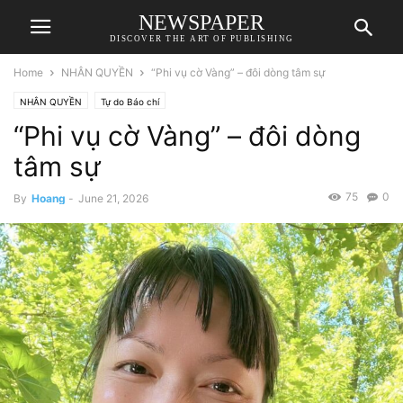
NEWSPAPER
DISCOVER THE ART OF PUBLISHING
Home
NHÂN QUYỀN
“Phi vụ cờ Vàng” – đôi dòng tâm sự
NHÂN QUYỀN
Tự do Báo chí
“Phi vụ cờ Vàng” – đôi dòng
tâm sự
75
0
By
Hoang
-
June 21, 2026