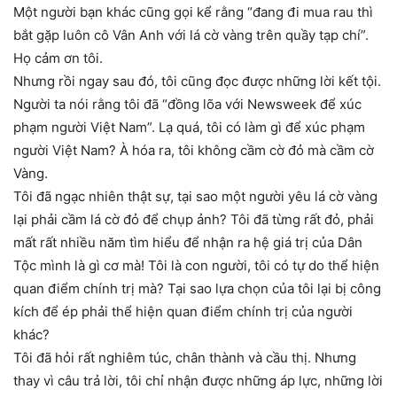
Một người bạn khác cũng gọi kể rằng “đang đi mua rau thì
bắt gặp luôn cô Vân Anh với lá cờ vàng trên quầy tạp chí”.
Họ cảm ơn tôi.
Nhưng rồi ngay sau đó, tôi cũng đọc được những lời kết tội.
Người ta nói rằng tôi đã “đồng lõa với Newsweek để xúc
phạm người Việt Nam”. Lạ quá, tôi có làm gì để xúc phạm
người Việt Nam? À hóa ra, tôi không cầm cờ đỏ mà cầm cờ
Vàng.
Tôi đã ngạc nhiên thật sự, tại sao một người yêu lá cờ vàng
lại phải cầm lá cờ đỏ để chụp ảnh? Tôi đã từng rất đỏ, phải
mất rất nhiều năm tìm hiểu để nhận ra hệ giá trị của Dân
Tộc mình là gì cơ mà! Tôi là con người, tôi có tự do thể hiện
quan điểm chính trị mà? Tại sao lựa chọn của tôi lại bị công
kích để ép phải thể hiện quan điểm chính trị của người
khác?
Tôi đã hỏi rất nghiêm túc, chân thành và cầu thị. Nhưng
thay vì câu trả lời, tôi chỉ nhận được những áp lực, những lời