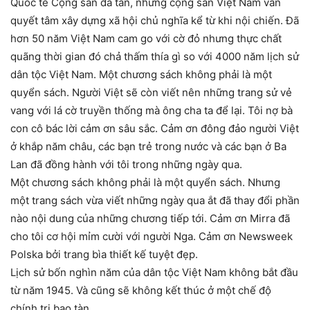
Quốc tế Cộng sản đã tan, nhưng cộng sản Việt Nam vẫn
quyết tâm xây dựng xã hội chủ nghĩa kể từ khi nội chiến. Đã
hơn 50 năm Việt Nam cam go với cờ đỏ nhưng thực chất
quãng thời gian đó chả thấm thía gì so với 4000 năm lịch sử
dân tộc Việt Nam. Một chương sách không phải là một
quyển sách. Người Việt sẽ còn viết nên những trang sử vẻ
vang với lá cờ truyền thống mà ông cha ta để lại. Tôi nợ bà
con cô bác lời cảm ơn sâu sắc. Cảm ơn đông đảo người Việt
ở khắp năm châu, các bạn trẻ trong nước và các bạn ở Ba
Lan đã đồng hành với tôi trong những ngày qua.
Một chương sách không phải là một quyển sách. Nhưng
một trang sách vừa viết những ngày qua ắt đã thay đổi phần
nào nội dung của những chương tiếp tới. Cảm ơn Mirra đã
cho tôi cơ hội mỉm cười với người Nga. Cảm ơn Newsweek
Polska bởi trang bìa thiết kế tuyệt đẹp.
Lịch sử bốn nghìn năm của dân tộc Việt Nam không bắt đầu
từ năm 1945. Và cũng sẽ không kết thúc ở một chế độ
chính trị bạo tàn.