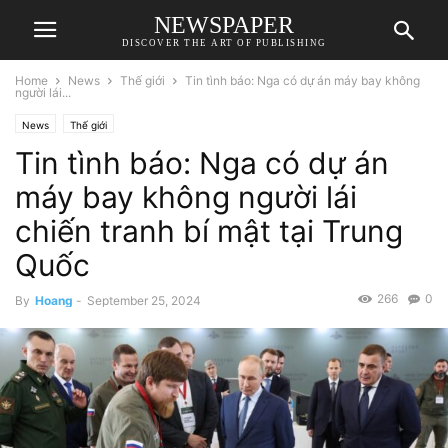
NEWSPAPER
DISCOVER THE ART OF PUBLISHING
Home
News
Thế giới
Tin tình báo: Nga có dự án máy bay không
người lái...
News
Thế giới
Tin tình báo: Nga có dự án
máy bay không người lái
chiến tranh bí mật tại Trung
Quốc
266
0
By
Hoang
-
September 25, 2024