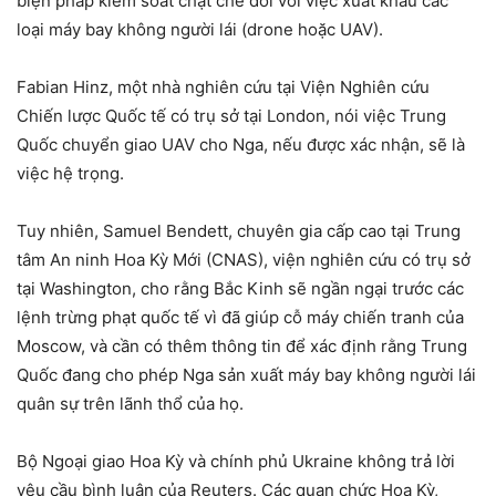
biện pháp kiểm soát chặt chẽ đối với việc xuất khẩu các
loại máy bay không người lái (drone hoặc UAV).
Fabian Hinz, một nhà nghiên cứu tại Viện Nghiên cứu
Chiến lược Quốc tế có trụ sở tại London, nói việc Trung
Quốc chuyển giao UAV cho Nga, nếu được xác nhận, sẽ là
việc hệ trọng.
Tuy nhiên, Samuel Bendett, chuyên gia cấp cao tại Trung
tâm An ninh Hoa Kỳ Mới (CNAS), viện nghiên cứu có trụ sở
tại Washington, cho rằng Bắc Kinh sẽ ngần ngại trước các
lệnh trừng phạt quốc tế vì đã giúp cỗ máy chiến tranh của
Moscow, và cần có thêm thông tin để xác định rằng Trung
Quốc đang cho phép Nga sản xuất máy bay không người lái
quân sự trên lãnh thổ của họ.
Bộ Ngoại giao Hoa Kỳ và chính phủ Ukraine không trả lời
yêu cầu bình luận của Reuters. Các quan chức Hoa Kỳ,