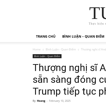
T
Thực hiện 
TRANG CHỦ
BÌNH LUẬN – QUAN ĐIỂM
Home
Bình Luận - Quan Điểm
Thượng nghị sĩ And
Bình Luận - Quan Điểm
Thượng nghị sĩ A
sẵn sàng đóng c
Trump tiếp tục p
By
Hoang
-
February 10, 2025