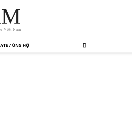
AM
ho Việt Nam
ATE / ỦNG HỘ