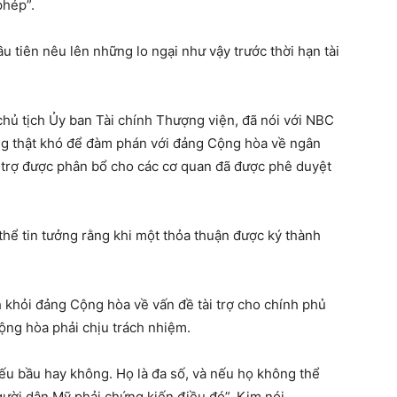
phép”.
u tiên nêu lên những lo ngại như vậy trước thời hạn tài
chủ tịch Ủy ban Tài chính Thượng viện, đã nói với NBC
ng thật khó để đàm phán với đảng Cộng hòa về ngân
 trợ được phân bổ cho các cơ quan đã được phê duyệt
hể tin tưởng rằng khi một thỏa thuận được ký thành
khỏi đảng Cộng hòa về vấn đề tài trợ cho chính phủ
ộng hòa phải chịu trách nhiệm.
iếu bầu hay không. Họ là đa số, và nếu họ không thể
ười dân Mỹ phải chứng kiến ​​điều đó”, Kim nói.