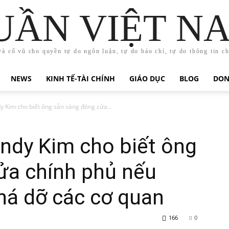
UẦN VIỆT N
và cổ vũ cho quyền tự do ngôn luận, tự do báo chí, tự do thông tin c
NEWS
KINH TẾ-TÀI CHÍNH
GIÁO DỤC
BLOG
DON
y Kim cho biết ông sẵn sàng đóng cửa...
ndy Kim cho biết ông
ửa chính phủ nếu
há dỡ các cơ quan
166
0