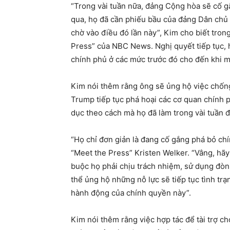
“Trong vài tuần nữa, đảng Cộng hòa sẽ cố gắ
qua, họ đã cần phiếu bầu của đảng Dân chủ 
chờ vào điều đó lần này”, Kim cho biết tro
Press” của NBC News. Nghị quyết tiếp tục, h
chính phủ ở các mức trước đó cho đến khi 
Kim nói thêm rằng ông sẽ ủng hộ việc chốn
Trump tiếp tục phá hoại các cơ quan chính 
dục theo cách mà họ đã làm trong vài tuần
“Họ chỉ đơn giản là đang cố gắng phá bỏ chí
“Meet the Press” Kristen Welker. “Vâng, hãy
buộc họ phải chịu trách nhiệm, sử dụng đòn
thể ủng hộ những nỗ lực sẽ tiếp tục tình tr
hành động của chính quyền này”.
Kim nói thêm rằng việc hợp tác để tài trợ ch