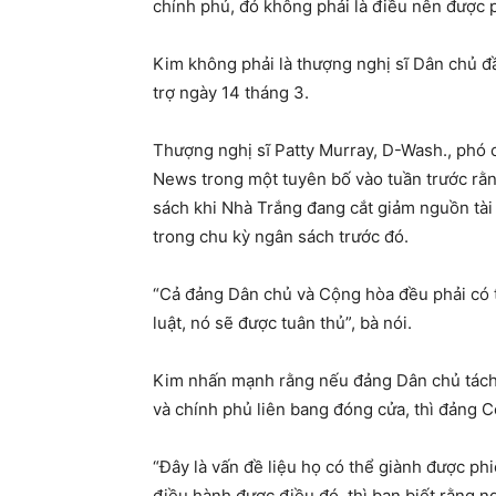
chính phủ, đó không phải là điều nên được 
Kim không phải là thượng nghị sĩ Dân chủ đầ
trợ ngày 14 tháng 3.
Thượng nghị sĩ Patty Murray, D-Wash., phó 
News trong một tuyên bố vào tuần trước rằ
sách khi Nhà Trắng đang cắt giảm nguồn tài
trong chu kỳ ngân sách trước đó.
“Cả đảng Dân chủ và Cộng hòa đều phải có t
luật, nó sẽ được tuân thủ”, bà nói.
Kim nhấn mạnh rằng nếu đảng Dân chủ tách 
và chính phủ liên bang đóng cửa, thì đảng C
“Đây là vấn đề liệu họ có thể giành được ph
điều hành được điều đó, thì bạn biết rằng ng