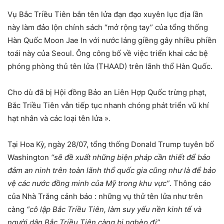
Vụ Bắc Triều Tiên bắn tên lửa đạn đạo xuyên lục địa lần
này làm đảo lộn chính sách “mở rộng tay” của tổng thống
Hàn Quốc Moon Jae In với nước láng giềng gây nhiều phiền
toái này của Seoul. Ông công bố về việc triển khai các bệ
phóng phòng thủ tên lửa (THAAD) trên lãnh thổ Hàn Quốc.
Cho dù đã bị Hội đồng Bảo an Liên Hợp Quốc trừng phạt,
Bắc Triều Tiên vẫn tiếp tục nhanh chóng phát triển vũ khí
hạt nhân và các loại tên lửa ».
Tại Hoa Kỳ, ngày 28/07, tổng thống Donald Trump tuyên bố
Washington
“sẽ đề xuất những biện pháp cần thiết để bảo
đảm an ninh trên toàn lãnh thổ quốc gia cũng như là để bảo
vệ các nước đồng minh của Mỹ trong khu vực”
. Thông cáo
của Nhà Trắng cảnh báo : những vụ thử tên lửa như trên
càng
“cô lập Bắc Triều Tiên, làm suy yếu nền kinh tế và
người dân Bắc Triều Tiên càng bị nghèo đi”
.