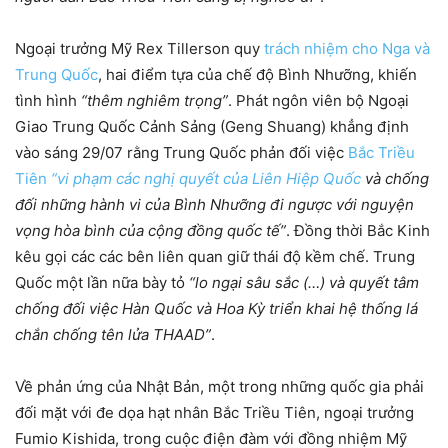
Ngoại trưởng Mỹ Rex Tillerson quy
trách nhiệm cho Nga và
Trung Quốc
, hai điểm tựa của chế độ Bình Nhưỡng, khiến
tình hình
“thêm nghiêm trọng”
. Phát ngôn viên bộ Ngoại
Giao Trung Quốc Cảnh Sảng (Geng Shuang) khẳng định
vào sáng 29/07 rằng Trung Quốc phản đối việc
Bắc Triều
Tiên
“vi phạm các nghị quyết của Liên Hiệp Quốc
và chống
đối những hành vi của Bình Nhưỡng đi ngược với nguyện
vọng hòa bình của cộng đồng quốc tế”
. Đồng thời Bắc Kinh
kêu gọi các các bên liên quan giữ thái độ kềm chế. Trung
Quốc một lần nữa bày tỏ
“lo ngại sâu sắc (…) và quyết tâm
chống đối việc Hàn Quốc và Hoa Kỳ triển khai hệ thống lá
chắn chống tên lửa THAAD”
.
Về phản ứng của Nhật Bản, một trong những quốc gia phải
đối mặt với đe dọa hạt nhân Bắc Triều Tiên, ngoại trưởng
Fumio Kishida, trong cuộc điện đàm với đồng nhiệm Mỹ