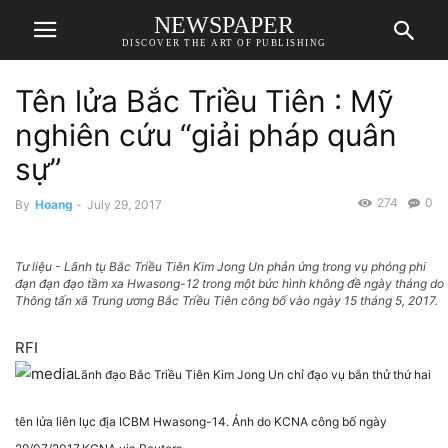
NEWSPAPER
DISCOVER THE ART OF PUBLISHING
Tên lửa Bắc Triều Tiên : Mỹ
nghiên cứu “giải pháp quân
sự”
274
0
By
Hoang
-
July 29, 2017
Tư liệu - Lãnh tụ Bắc Triều Tiên Kim Jong Un phản ứng trong vụ phóng phi
đạn đạn đạo tầm xa Hwasong-12 trong một bức hình không đề ngày tháng do
Thông tấn xã Trung ương Bắc Triều Tiên công bố vào ngày 15 tháng 5, 2017.
RFI
Lãnh đạo Bắc Triều Tiên Kim Jong Un chỉ đạo vụ bắn thử thứ hai
tên lửa liên lục địa ICBM Hwasong-14. Ảnh do KCNA công bố ngày