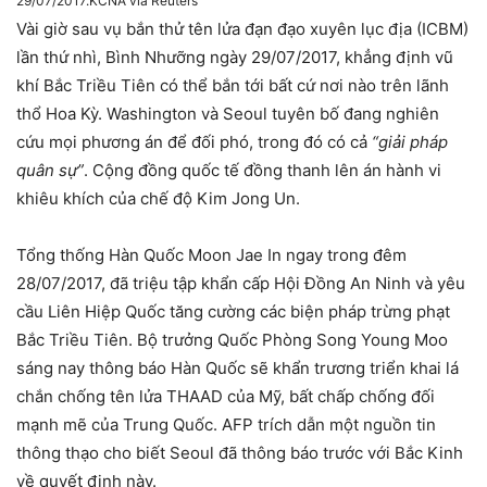
29/07/2017.
KCNA via Reuters
Vài giờ sau vụ bắn thử tên lửa đạn đạo xuyên lục địa (ICBM)
lần thứ nhì, Bình Nhưỡng ngày 29/07/2017, khẳng định vũ
khí Bắc Triều Tiên có thể bắn tới bất cứ nơi nào trên lãnh
thổ Hoa Kỳ. Washington và Seoul tuyên bố đang nghiên
cứu mọi phương án để đối phó, trong đó có cả
“giải pháp
quân sự”
. Cộng đồng quốc tế đồng thanh lên án hành vi
khiêu khích của chế độ Kim Jong Un.
Tổng thống Hàn Quốc Moon Jae In ngay trong đêm
28/07/2017, đã triệu tập khẩn cấp Hội Đồng An Ninh và yêu
cầu Liên Hiệp Quốc tăng cường các biện pháp trừng phạt
Bắc Triều Tiên. Bộ trưởng Quốc Phòng Song Young Moo
sáng nay thông báo Hàn Quốc sẽ khẩn trương triển khai lá
chắn chống tên lửa THAAD của Mỹ, bất chấp chống đối
mạnh mẽ của Trung Quốc. AFP trích dẫn một nguồn tin
thông thạo cho biết Seoul đã thông báo trước với Bắc Kinh
về quyết định này.