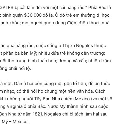
OGALES bị cắt làm đôi với một cái hàng rào.” Phía Bắc là
c bình quân $30,000 đô la. Ở đó trẻ em thường đi học;
mạnh khỏe; mọi người quen dùng điện, điện thoại, nhà
ân qua hàng rào, cuộc sống ở Thị xã Nogales thuộc
t phần ba bên Mỹ; nhiều đứa trẻ không đến trường;
uổi thọ trung bình thấp hơn; đường xá xấu; nhiều trộm
ng phải hối lộ.
là một. Dân ở hai bên cùng một gốc tổ tiên, đồ ăn thức
m nhạc, có thể nói họ chung một nền văn hóa. Cách
u khi những người Tây Ban Nha chiếm Mexico (và một số
ng Virginia ở phía Bắc. Nước Mỹ thành hình sau cuộc
Ban Nha từ năm 1821. Nogales chỉ bị tách làm hai sau
h Mỹ – Mexico.