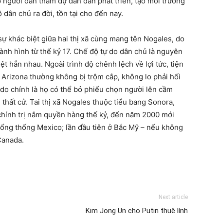
người dân tham dự dần dần phát triển, tạo môi trường
dân chủ ra đời, tồn tại cho đến nay.
 khác biệt giữa hai thị xã cùng mang tên Nogales, do
hành hình từ thế kỷ 17. Chế độ tự do dân chủ là nguyên
ệt hẳn nhau. Ngoài trình độ chênh lệch về lợi tức, tiện
 Arizona thường không bị trộm cắp, không lo phải hối
ý do chính là họ có thể bỏ phiếu chọn người lên cầm
thất cử. Tai thị xã Nogales thuộc tiểu bang Sonora,
chính trị nắm quyền hàng thế kỷ, đến năm 2000 mới
tổng thống Mexico; lần đầu tiên ở Bắc Mỹ – nếu không
Canada.
Next article
Kim Jong Un cho Putin thuê lính