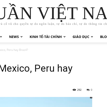
UẦN VIỆT N
và cổ vũ cho quyền tự do ngôn luận, tự do báo chí, tự do thông tin c
NEWS
KINH TẾ-TÀI CHÍNH
GIÁO DỤC
BLO
ico, Peru hay Brazil?
Mexico, Peru hay
292
0