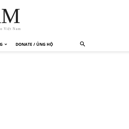
AM
ho Việt Nam
G
DONATE / ỦNG HỘ