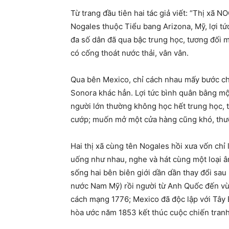
Từ trang đầu tiên hai tác giả viết: “Thị xã N
Nogales thuộc Tiểu bang Arizona, Mỹ, lợi tứ
đa số dân đã qua bậc trung học, tương đối 
có cống thoát nước thải, vân vân.
Qua bên Mexico, chỉ cách nhau mấy bước ch
Sonora khác hẳn. Lợi tức bình quân bằng mộ
người lớn thường không học hết trung học, t
cướp; muốn mở một cửa hàng cũng khó, thườ
Hai thị xã cùng tên Nogales hồi xưa vốn chỉ 
uống như nhau, nghe và hát cùng một loại â
sống hai bên biên giới dần dần thay đổi sa
nước Nam Mỹ) rồi người từ Anh Quốc đến vù
cách mạng 1776; Mexico đã độc lập với Tây 
hòa ước năm 1853 kết thúc cuộc chiến tran