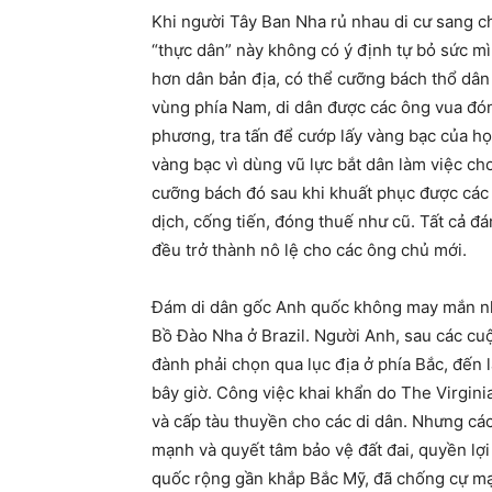
Khi người Tây Ban Nha rủ nhau di cư sang c
“thực dân” này không có ý định tự bỏ sức 
hơn dân bản địa, có thể cưỡng bách thổ dân
vùng phía Nam, di dân được các ông vua đón
phương, tra tấn để cướp lấy vàng bạc của họ
vàng bạc vì dùng vũ lực bắt dân làm việc ch
cưỡng bách đó sau khi khuất phục được các 
dịch, cống tiến, đóng thuế như cũ. Tất cả đá
đều trở thành nô lệ cho các ông chủ mới.
Đám di dân gốc Anh quốc không may mắn nh
Bồ Đào Nha ở Brazil. Người Anh, sau các cu
đành phải chọn qua lục địa ở phía Bắc, đến 
bây giờ. Công việc khai khẩn do The Virgin
và cấp tàu thuyền cho các di dân. Nhưng các
mạnh và quyết tâm bảo vệ đất đai, quyền l
quốc rộng gần khắp Bắc Mỹ, đã chống cự mạ