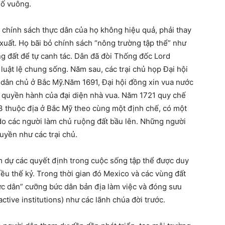
số vuông.
chính sách thực dân của họ không hiệu quả, phải thay
 xuất. Họ bãi bỏ chính sách “nông trường tập thể” như
ng đất để tự canh tác. Dân đã đòi Thống đốc Lord
 luật lệ chung sống. Năm sau, các trại chủ họp Đại hội
 dân chủ ở Bắc Mỹ.Năm 1691, Đại hội đồng xin vua nước
ều quyền hành của đại diện nhà vua. Năm 1721 quy chế
13 thuộc địa ở Bắc Mỹ theo cùng một định chế, có một
 do các người làm chủ ruộng đất bầu lên. Những người
uyền như các trại chủ.
 dự các quyết định trong cuộc sống tập thể được duy
iều thế kỷ. Trong thời gian đó Mexico và các vùng đất
ực dân” cưỡng bức dân bản địa làm việc và đóng sưu
ctive institutions) như các lãnh chúa đời trước.