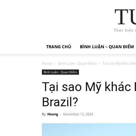
T
Thực hiện 
TRANG CHỦ
BÌNH LUẬN – QUAN ĐIỂM
Home
Bình Luận - Quan Điểm
Tại sao Mỹ khác Mex
Bình Luận - Quan Điểm
Tại sao Mỹ khác 
Brazil?
By
Hoang
-
November 12, 2024