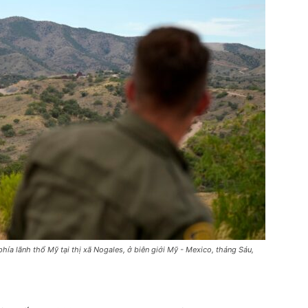
 phía lãnh thổ Mỹ tại thị xã Nogales, ở biên giới Mỹ - Mexico, tháng Sáu,