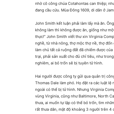
nhờ cô công chúa Cotahontas can thiệp; n
đang cầu cứu. Mùa Đông 1609, di dân ở Jame
John Smith kết luận phải làm lấy mà ăn. Ông đ
không làm thì không được ăn, giống như một
thực!” John Smith viết thư xin Virginia Co
nghề, từ nhà nông, thợ mộc thợ nề, thợ đốn g
làm chủ tất cả ruộng đất đã chiếm được của 
trại, phải sản xuất cho đủ chỉ tiêu, như tron
nghiêm, ai bỏ trốn sẽ bị tuyên tử hình.
Hai người được công ty gửi qua quản trị cô
Thomas Dale làm phó. Họ đặt ra các luật lệ
ngoài có thể bị tử hình. Nhưng Virginia Com
vùng Virginia, cũng như Baltimore, North Ca
thưa, ai muốn tự lập có thể bỏ trốn, tìm nhữ
rất thưa dân, mật độ khoảng 3 người trên 4 