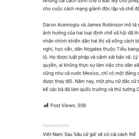
Những cải cách định chế ở Bắc Mỹ cho phép 
cho cuộc cách mạng giành độc lập và chế độ 
Daron Acemoglu và James Robinson mô tả sự
ảnh hưởng của hai loại định chế xã hội đã t
nhân chính khiến dân hai thị xã sống cách bi
nghi, học vấn, dân Nogales thuộc Tiểu bang
lộ. Họ được luật pháp và cảnh sát bảo vệ. L
quyền, ai không thực sự làm việc cho dân sẽ 
cũng như cả nước Mexico, chỉ có một đảng 
được thay đổi. Năm nay, một phụ nữ đắc cử 
kể các bà đã làm quốc trưởng và thủ tướng 
Post Views:
306
Previous article
Việt Nam: Sau ‘bầu cử giả’ sẽ có cải cách thể