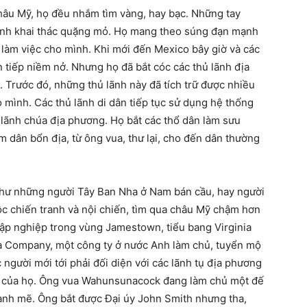
hâu Mỹ, họ đều nhắm tìm vàng, hay bạc. Những tay
mình khai thác quặng mỏ. Họ mang theo súng đạn mạnh
 làm việc cho mình. Khi mới đến Mexico bây giờ và các
 tiếp niềm nở. Nhưng họ đã bắt cóc các thủ lãnh địa
. Trước đó, những thủ lãnh này đã tích trữ được nhiều
o mình. Các thủ lãnh di dân tiếp tục sử dụng hệ thống
lãnh chúa địa phương. Họ bắt các thổ dân làm sưu
m dân bổn địa, từ ông vua, thư lại, cho đến dân thường
ư những người Tây Ban Nha ở Nam bán cầu, hay người
ộc chiến tranh và nội chiến, tìm qua châu Mỹ chậm hơn
lập nghiệp trong vùng Jamestown, tiểu bang Virginia
ia Company, một công ty ở nước Anh làm chủ, tuyển mộ
 người mới tới phải đối diện với các lãnh tụ địa phương
ợi của họ. Ông vua Wahunsunacock đang làm chủ một đế
nh mẽ. Ông bắt được Đại úy John Smith nhưng tha,