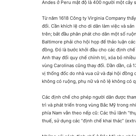
Andes ở Peru mật độ là 400 người một cây 
Từ năm 1618 Công ty Virginia Company thấy 
đổi. Cần khích lệ cho di dân làm việc và sản
trên; bắt đầu phân phát cho dân một số ruộ
Baltimore phải cho hội họp để thảo luận các
đồng. Đó là bước khởi đầu cho các định chế
Anh thay đổi quy chế chính trị, xóa bỏ nhi
vùng Carolinas cũng thay đổi. Dần dần, cả 
vị thống đốc do nhà vua cử và đại hội đồng
không có ruộng, phụ nữ và nô lệ không có q
Các định chế cho phép người dân được tham
trì và phát triển trong vùng Bắc Mỹ trong nh
phía Nam vẫn theo nếp cũ: Các thủ lãnh “th
thuế, sử dụng các “định chế khai thác” (extra