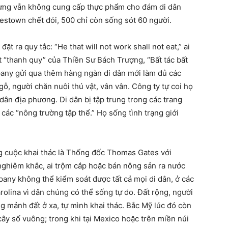
hưng vẫn không cung cấp thực phẩm cho đám di dân
stown chết đói, 500 chỉ còn sống sót 60 người.
ặt ra quy tắc: “He that will not work shall not eat,” ai
 “thanh quy” của Thiền Sư Bách Trượng, “Bất tác bất
mpany gửi qua thêm hàng ngàn di dân mới làm đủ các
ỗ, người chăn nuôi thú vật, vân vân. Công ty tự coi họ
dân địa phương. Di dân bị tập trung trong các trang
g các “nông trường tập thể.” Họ sống tình trạng giới
ng cuộc khai thác là Thống đốc Thomas Gates với
 nghiêm khắc, ai trộm cắp hoặc bán nông sản ra nước
pany không thể kiểm soát được tất cả mọi di dân, ở các
rolina vì dân chúng có thể sống tự do. Đất rộng, người
ng mảnh đất ở xa, tự mình khai thác. Bắc Mỹ lúc đó còn
cây số vuông; trong khi tại Mexico hoặc trên miền núi