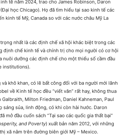
Kinh tế năm 2024, trao cho James Robinson, Daron
ại học Chicago). Họ đã tìm hiểu tại sao kinh tế các
đến kinh tế Mỹ, Canada so với các nước châu Mỹ La
trọng nhất là các định chế xã hội khác biệt trong các
định chế kinh tế và chính trị cho mọi người có cơ hội
kia nuôi dưỡng các định chế cho một thiểu số cầm đầu
institutions).
 và khô khan, có lẽ bất công đối với ba người mới lãnh
bel về Kinh tế học đều “viết văn” rất hay, không thua
 Galbraith, Milton Friedman, Daniel Kahneman, Paul
 sáng sủa, linh động, có khi còn hài hước. Daron
 mở đầu cuốn sách “Tại sao các quốc gia thất bại”
osperity, and Poverty
) xuất bản năm 2012, với những
 thị xã nằm trên đường biên giới Mỹ – Mexico.