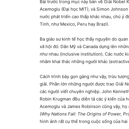
Bài trước trong mục này bàn về Giải Nobel 
Acemoglu (Đại học MIT), và Simon Johnson (Đ
nước phát triển cao thấp khác nhau, chú ý 
Tinh, như Mexico, Peru hay Brazil.
Ba giáo sư kinh tế học thấy nguyên do quan 
xã hội đó: Dân Mỹ và Canada dựng lên những 
như nhau (inclusive institution). Các nước 
nhằm khai thác những người khác (extractive 
Cách trình bày gọn gàng như vậy, trừu tượng
giải. Phần lớn những người được trao Giải No
các người viết chuyên nghiệp. John Kenneth
Robin Krugman đều diễn tả các ý kiến của họ
Acemoglu và James Robinson cũng vậy, họ đã
(
Why Nations Fail: The Origins of Power, Pr
hình ảnh rất cụ thể trong cuộc sống của hai