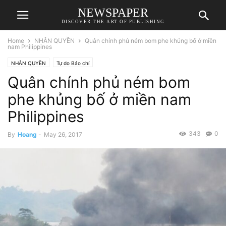
NEWSPAPER
DISCOVER THE ART OF PUBLISHING
Home
NHÂN QUYỀN
Quân chính phủ ném bom phe khủng bố ở miền
nam Philippines
NHÂN QUYỀN
Tự do Báo chí
Quân chính phủ ném bom
phe khủng bố ở miền nam
Philippines
343
0
By
Hoang
-
May 26, 2017