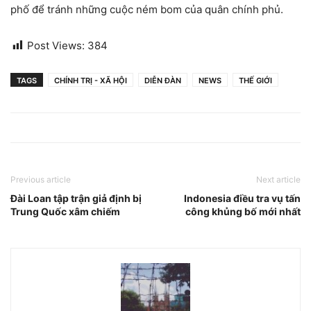
phố để tránh những cuộc ném bom của quân chính phủ.
Post Views:
384
TAGS
CHÍNH TRỊ - XÃ HỘI
DIỄN ĐÀN
NEWS
THẾ GIỚI
Previous article
Next article
Đài Loan tập trận giả định bị
Indonesia điều tra vụ tấn
Trung Quốc xâm chiếm
công khủng bố mới nhất