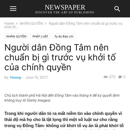
NEWSPAPER
DISCOVER THE ART OF PUBLISHING
Home
NHÂN QUYỀN
Người dân Đồng Tâm nên chuẩn bị gì trước vụ
khởi tố...
NHÂN QUYỀN
PHÁP LUẬT
Tự do Báo chí
Người dân Đồng Tâm nên
chuẩn bị gì trước vụ khởi tố
của chính quyền
270
0
By
Hoang
-
June 15, 2017
Chủ tịch thành phố Hà Nội đến Đồng Tâm vào tháng 4 để ký quyết định
không truy tố (Getty Images)
Trong khi người dân tỏ ra mất niềm tin vào chính quyền vì
thái độ mà họ cho là lật lọng thì một số luật sư cho rằng
trong vụ Đồng Tâm- không cứ khởi tố vụ án là phải khởi tố