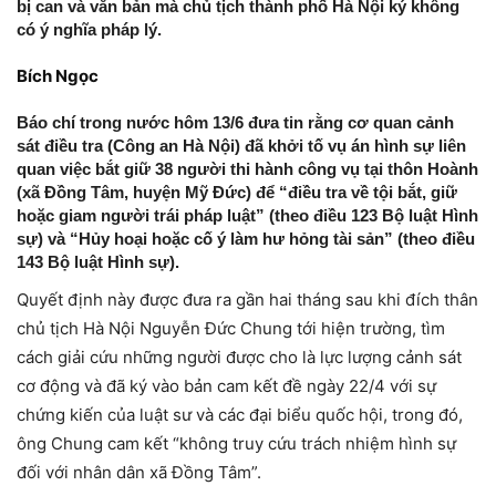
bị can và văn bản mà chủ tịch thành phố Hà Nội ký không
có ý nghĩa pháp lý.
Bích Ngọc
Báo chí trong nước hôm 13/6 đưa tin rằng cơ quan cảnh
sát điều tra (Công an Hà Nội) đã khởi tố vụ án hình sự liên
quan việc bắt giữ 38 người thi hành công vụ tại thôn Hoành
(xã Đồng Tâm, huyện Mỹ Đức) để “điều tra về tội bắt, giữ
hoặc giam người trái pháp luật” (theo điều 123 Bộ luật Hình
sự) và “Hủy hoại hoặc cố ý làm hư hỏng tài sản” (theo điều
143 Bộ luật Hình sự).
Quyết định này được đưa ra gần hai tháng sau khi đích thân
chủ tịch Hà Nội Nguyễn Đức Chung tới hiện trường, tìm
cách giải cứu những người được cho là lực lượng cảnh sát
cơ động và đã ký vào bản cam kết đề ngày 22/4 với sự
chứng kiến của luật sư và các đại biểu quốc hội, trong đó,
ông Chung cam kết “không truy cứu trách nhiệm hình sự
đối với nhân dân xã Đồng Tâm”.