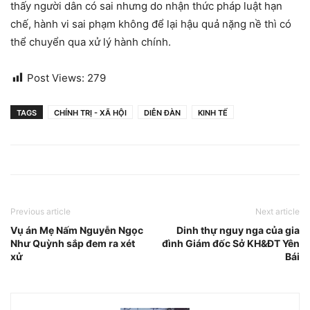
thấy người dân có sai nhưng do nhận thức pháp luật hạn
chế, hành vi sai phạm không để lại hậu quả nặng nề thì có
thể chuyển qua xử lý hành chính.
Post Views:
279
TAGS
CHÍNH TRỊ - XÃ HỘI
DIỄN ĐÀN
KINH TẾ
Previous article
Next article
Vụ án Mẹ Nấm Nguyễn Ngọc
Dinh thự nguy nga của gia
Như Quỳnh sắp đem ra xét
đình Giám đốc Sở KH&ĐT Yên
xử
Bái