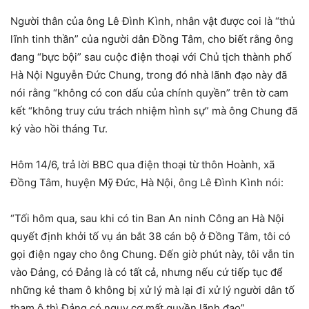
Người thân của ông Lê Đình Kình, nhân vật được coi là “thủ
lĩnh tinh thần” của người dân Đồng Tâm, cho biết rằng ông
đang “bực bội” sau cuộc điện thoại với Chủ tịch thành phố
Hà Nội Nguyễn Đức Chung, trong đó nhà lãnh đạo này đã
nói rằng “không có con dấu của chính quyền” trên tờ cam
kết “không truy cứu trách nhiệm hình sự” mà ông Chung đã
ký vào hồi tháng Tư.
Hôm 14/6, trả lời BBC qua điện thoại từ thôn Hoành, xã
Đồng Tâm, huyện Mỹ Đức, Hà Nội, ông Lê Đình Kình nói:
“Tối hôm qua, sau khi có tin Ban An ninh Công an Hà Nội
quyết định khởi tố vụ án bắt 38 cán bộ ở Đồng Tâm, tôi có
gọi điện ngay cho ông Chung. Đến giờ phút này, tôi vẫn tin
vào Đảng, có Đảng là có tất cả, nhưng nếu cứ tiếp tục để
những kẻ tham ô không bị xử lý mà lại đi xử lý người dân tố
tham ô thì Đảng có nguy cơ mất quyền lãnh đạo”.