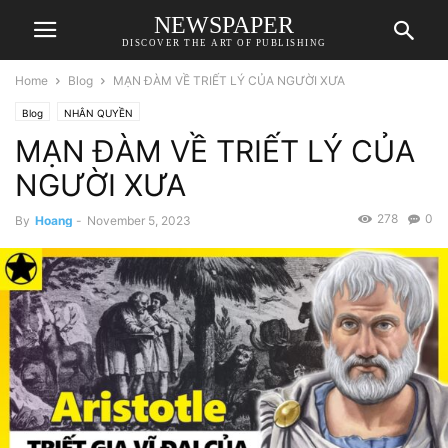
NEWSPAPER
DISCOVER THE ART OF PUBLISHING
Home
Blog
MẠN ĐÀM VỀ TRIẾT LÝ CỦA NGƯỜI XƯA
Blog
NHÂN QUYỀN
MẠN ĐÀM VỀ TRIẾT LÝ CỦA
NGƯỜI XƯA
278
0
By
Hoang
-
November 5, 2023