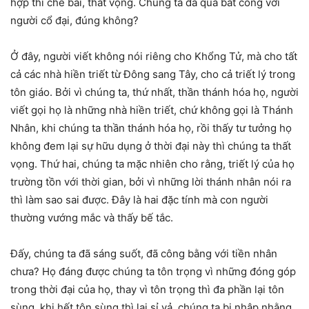
hợp thì chê bai, thất vọng. Chúng ta đã quá bất công với
người cổ đại, đúng không?
Ở đây, người viết không nói riêng cho Khổng Tử, mà cho tất
cả các nhà hiền triết từ Đông sang Tây, cho cả triết lý trong
tôn giáo. Bởi vì chúng ta, thứ nhất, thần thánh hóa họ, người
viết gọi họ là những nhà hiền triết, chứ không gọi là Thánh
Nhân, khi chúng ta thần thánh hóa họ, rồi thấy tư tưởng họ
không đem lại sự hữu dụng ở thời đại này thì chúng ta thất
vọng. Thứ hai, chúng ta mặc nhiên cho rằng, triết lý của họ
trường tồn với thời gian, bởi vì những lời thánh nhân nói ra
thì làm sao sai được. Đây là hai đặc tính mà con người
thường vướng mắc và thấy bế tắc.
Đấy, chúng ta đã sáng suốt, đã công bằng với tiền nhân
chưa? Họ đáng được chúng ta tôn trọng vì những đóng góp
trong thời đại của họ, thay vì tôn trọng thì đa phần lại tôn
sùng, khi hết tôn sùng thì lại sỉ vả, chúng ta bị nhập nhằng