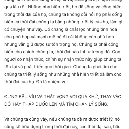
quá lâu rồi. Những nhà hiền triết, họ đã sống và cống hiến
trong thời đại của họ, chúng ta không đòi hỏi họ phải cống
hiến cả thời đại chúng ta bằng những triết lý của họ, làm gì
có chuyện như vậy. Có chăng là chắt lọc những tinh hoa
còn phù hợp và mạnh mẽ bỏ đi cái không còn phù hợp
nhưng vẫn giữ được sự tôn trọng họ. Chúng ta phải cống
hiến cho chính chúng ta, thời đại nào thì tư tưởng đó. Con
người có nhận thức, chính sự nhận thức này giúp chúng ta
tồn tại và phát triển qua thời gian. Chúng ta phải tìm cho
chúng ta triết lý sống như những nhà hiền triết đã làm cho
thời đại của họ. Đó là nhiệm vụ!
ĐỪNG BẤU VÍU VÀ THẤT VỌNG VỚI QUÁ KHỨ, THAY VÀO
ĐÓ, HÃY THẮP ĐUỐC LÊN MÀ TÌM CHÂN LÝ SỐNG.
Và chúng ta cũng vậy, nếu chúng ta đề ra được triết lý, nó
cũng sẽ hữu dụng trong thời đại này, các thời đại sau, hậu