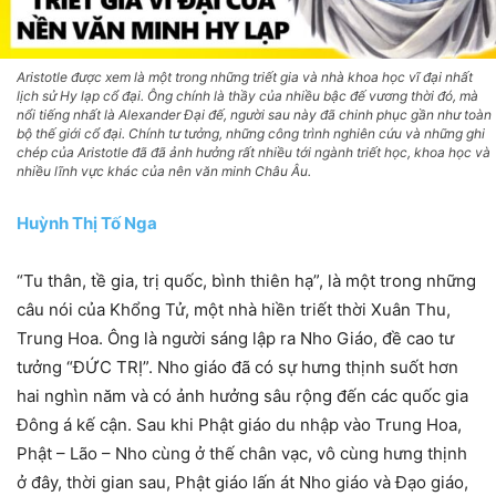
Aristotle được xem là một trong những triết gia và nhà khoa học vĩ đại nhất
lịch sử Hy lạp cổ đại. Ông chính là thầy của nhiều bậc đế vương thời đó, mà
nổi tiếng nhất là Alexander Đại đế, người sau này đã chinh phục gần như toàn
bộ thế giới cổ đại. Chính tư tưởng, những công trình nghiên cứu và những ghi
chép của Aristotle đã đã ảnh hưởng rất nhiều tới ngành triết học, khoa học và
nhiều lĩnh vực khác của nên văn minh Châu Âu.
Huỳnh Thị Tố Nga
“Tu thân, tề gia, trị quốc, bình thiên hạ”, là một trong những
câu nói của Khổng Tử, một nhà hiền triết thời Xuân Thu,
Trung Hoa. Ông là người sáng lập ra Nho Giáo, đề cao tư
tưởng “ĐỨC TRỊ”. Nho giáo đã có sự hưng thịnh suốt hơn
hai nghìn năm và có ảnh hưởng sâu rộng đến các quốc gia
Đông á kế cận. Sau khi Phật giáo du nhập vào Trung Hoa,
Phật – Lão – Nho cùng ở thế chân vạc, vô cùng hưng thịnh
ở đây, thời gian sau, Phật giáo lấn át Nho giáo và Đạo giáo,