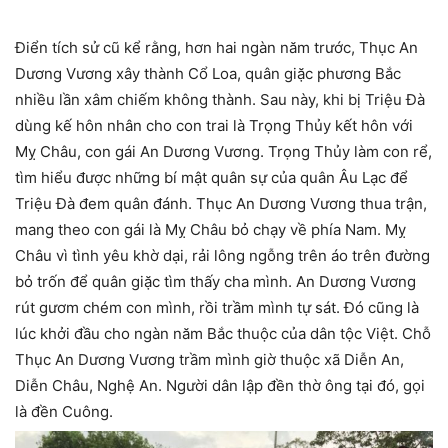
Điển tích sử cũ kể rằng, hơn hai ngàn năm trước, Thục An
Dương Vương xây thành Cổ Loa, quân giặc phương Bắc
nhiều lần xâm chiếm không thành. Sau này, khi bị Triệu Đà
dùng kế hôn nhân cho con trai là Trọng Thủy kết hôn với
Mỵ Châu, con gái An Dương Vương. Trọng Thủy làm con rể,
tìm hiểu được những bí mật quân sự của quân Âu Lạc để
Triệu Đà đem quân đánh. Thục An Dương Vương thua trận,
mang theo con gái là Mỵ Châu bỏ chạy về phía Nam. Mỵ
Châu vì tình yêu khờ dại, rải lông ngỗng trên áo trên đường
bỏ trốn để quân giặc tìm thấy cha mình. An Dương Vương
rút gươm chém con mình, rồi trầm mình tự sát. Đó cũng là
lúc khởi đầu cho ngàn năm Bắc thuộc của dân tộc Việt. Chỗ
Thục An Dương Vương trầm mình giờ thuộc xã Diễn An,
Diễn Châu, Nghệ An. Người dân lập đền thờ ông tại đó, gọi
là đền Cuông.