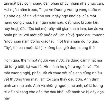
tận mắt bầy con hoang đàn phản phúc nhăm nhe chực cắn.
Hai ngàn năm trước, Thục An Dương Vương vong quốc vì
sự nhẹ dạ, cả tin và tình yêu ngây ngô khờ dại của một
nàng công chúa. Hai ngàn năm sau, đất nước bị xâm lấn,
hủy hoại, đầu độc bởi một bầy nội gian tham lam, tàn ác và
phản phúc. Với một đất nước có lịch sử vệ quốc đau thương
“một ngàn năm đô hộ giặc tàu, một trăm năm đô hộ giặc
Tây”, thì bán nước là tội không bao giờ được dung thứ.
Hôm qua, thêm một người yêu nước và dũng cảm nhất mà
tôi từng biết, lại vào tù. Hình ảnh họ gửi ra ngoài, với đôi
mắt cương nghị, phẫn uất và chua xót của anh cùng nhiều
vết thương trên mặt, làm tôi cảm thấy đau đớn. Anh Bình,
bình an nhé anh. Anh và những người như anh, sẽ là lương
tri để soi sáng cho dân tộc đau khổ, bất hạnh và bị đày đọa
này.