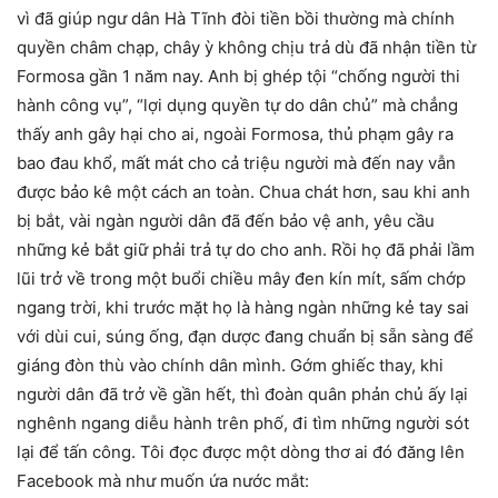
vì đã giúp ngư dân Hà Tĩnh đòi tiền bồi thường mà chính
quyền châm chạp, chây ỳ không chịu trả dù đã nhận tiền từ
Formosa gần 1 năm nay. Anh bị ghép tội “chống người thi
hành công vụ”, “lợi dụng quyền tự do dân chủ” mà chẳng
thấy anh gây hại cho ai, ngoài Formosa, thủ phạm gây ra
bao đau khổ, mất mát cho cả triệu người mà đến nay vẫn
được bảo kê một cách an toàn. Chua chát hơn, sau khi anh
bị bắt, vài ngàn người dân đã đến bảo vệ anh, yêu cầu
những kẻ bắt giữ phải trả tự do cho anh. Rồi họ đã phải lầm
lũi trở về trong một buổi chiều mây đen kín mít, sấm chớp
ngang trời, khi trước mặt họ là hàng ngàn những kẻ tay sai
với dùi cui, súng ống, đạn dược đang chuẩn bị sẵn sàng để
giáng đòn thù vào chính dân mình. Gớm ghiếc thay, khi
người dân đã trở về gần hết, thì đoàn quân phản chủ ấy lại
nghênh ngang diễu hành trên phố, đi tìm những người sót
lại để tấn công. Tôi đọc được một dòng thơ ai đó đăng lên
Facebook mà như muốn ứa nước mắt: