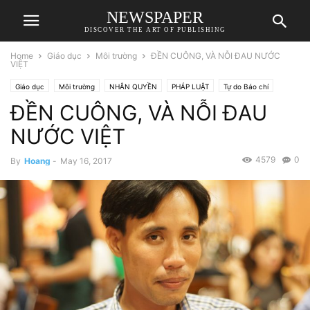
NEWSPAPER
DISCOVER THE ART OF PUBLISHING
Home
Giáo dục
Môi trường
ĐỀN CUÔNG, VÀ NỖI ĐAU NƯỚC
VIỆT
Giáo dục
Môi trường
NHÂN QUYỀN
PHÁP LUẬT
Tự do Báo chí
ĐỀN CUÔNG, VÀ NỖI ĐAU
NƯỚC VIỆT
4579
0
By
Hoang
-
May 16, 2017