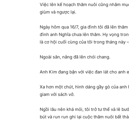
Việc lên kế hoạch thăm nuôi cũng nhằm mục 
giùm và ngược lại.
Ngày hôm qua 16/7, gia đình tôi đã lên thăm
đình anh Nghĩa chưa lên thăm. Hy vọng tron
là cơ hội cuối cùng của tôi trong tháng này –
Ngoài sân, nắng đã lên chói chang.
Anh Kim đang bận với việc đan lát cho anh e
Xa hơn một chút, hình dáng gầy gò của anh N
giam với sách vở.
Ngồi lâu nên khá mỏi, tôi trở tư thế và lê b
bút và run run ghi lại cuộc thăm nuôi bất t