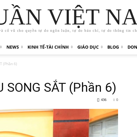
UẦN VIỆT N
và cổ vũ cho quyền tự do ngôn luận, tự do báo chí, tự do thông tin c
NEWS
KINH TẾ-TÀI CHÍNH
GIÁO DỤC
BLOG
DON
 (Phần 6)
 SONG SẮT (Phần 6)
436
0