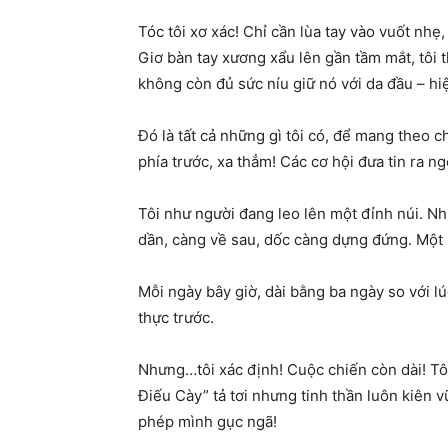
Tóc tôi xơ xác! Chỉ cần lùa tay vào vuốt nh
Giơ bàn tay xương xẩu lên gần tầm mắt, tôi t
không còn đủ sức níu giữ nó với da đầu – hi
Đó là tất cả những gì tôi có, để mang theo 
phía trước, xa thẳm! Các cơ hội đưa tin ra ng
Tôi như người đang leo lên một đỉnh núi. Nh
dần, càng về sau, dốc càng dựng đứng. Một h
Mỗi ngày bây giờ, dài bằng ba ngày so với lú
thực trước.
Nhưng…tôi xác định! Cuộc chiến còn dài! Tôi 
Điếu Cày” tả tơi nhưng tinh thần luôn kiên 
phép mình gục ngã!