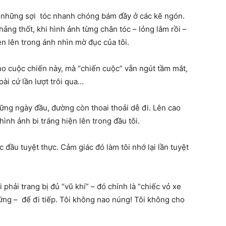
ẹ, những sợi tóc nhanh chóng bám đầy ở các kẽ ngón.
hảng thốt, khi hình ảnh từng chân tóc – lỏng lắm rồi –
ện lên trong ánh nhìn mờ đục của tôi.
cho cuộc chiến này, mà “chiến cuộc” vẫn ngút tầm mắt,
oài cứ lần lượt trôi qua…
ững ngày đầu, đường còn thoai thoải dễ đi. Lên cao
ình ảnh bi tráng hiện lên trong đầu tôi.
c đầu tuyệt thực. Cảm giác đó làm tôi nhớ lại lần tuyệt
phải trang bị đủ “vũ khí” – đó chính là “chiếc vỏ xe
vững – để đi tiếp. Tôi không nao núng! Tôi không cho