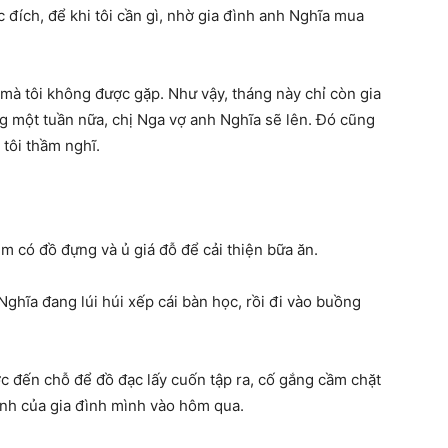
đích, để khi tôi cần gì, nhờ gia đình anh Nghĩa mua
 mà tôi không được gặp. Như vậy, tháng này chỉ còn gia
g một tuần nữa, chị Nga vợ anh Nghĩa sẽ lên. Đó cũng
 tôi thầm nghĩ.
m có đồ đựng và ủ giá đỗ để cải thiện bữa ăn.
ghĩa đang lúi húi xếp cái bàn học, rồi đi vào buồng
ước đến chỗ để đồ đạc lấy cuốn tập ra, cố gắng cầm chặt
hành của gia đình mình vào hôm qua.