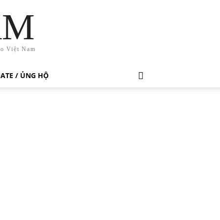
AM
ho Việt Nam
ATE / ỦNG HỘ