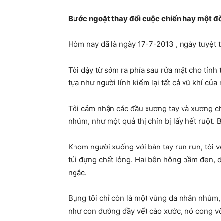
Bước ngoặt thay đổi cuộc chiến hay một đ
Hôm nay đã là ngày 17-7-2013 , ngày tuyệt t
Tôi dậy từ sớm ra phía sau rửa mặt cho tỉnh 
tựa như người lính kiểm lại tất cả vũ khí của
Tôi cảm nhận các đầu xương tay và xương châ
nhúm, như một quả thị chín bị lấy hết ruột. 
Khom người xuống với bàn tay run run, tôi v
túi đựng chất lỏng. Hai bên hông bầm đen,
ngắc.
Bụng tôi chỉ còn là một vùng da nhăn nhúm,
như con đường đầy vết cào xước, nó cong vòn