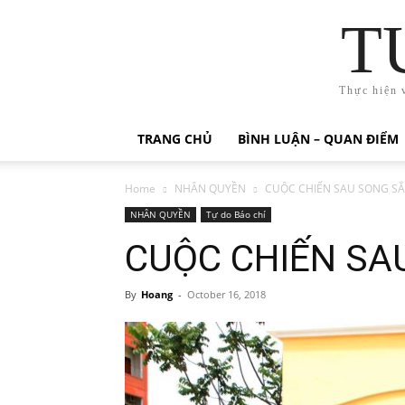
T
Thực hiện 
TRANG CHỦ
BÌNH LUẬN – QUAN ĐIỂM
Home
NHÂN QUYỀN
CUỘC CHIẾN SAU SONG SẮT
NHÂN QUYỀN
Tự do Báo chí
CUỘC CHIẾN SAU
By
Hoang
-
October 16, 2018