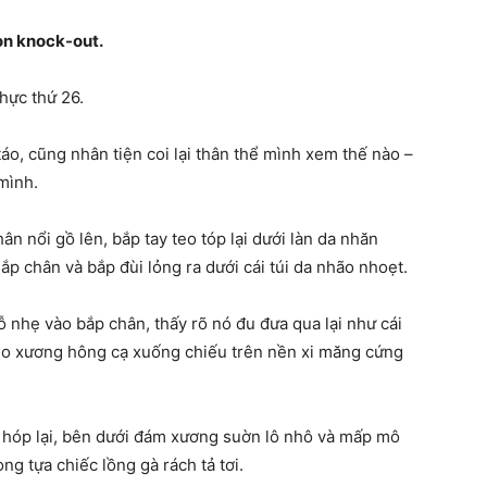
òn knock-out.
hực thứ 26.
táo, cũng nhân tiện coi lại thân thể mình xem thế nào –
 mình.
n nổi gồ lên, bắp tay teo tóp lại dưới làn da nhăn
Bắp chân và bắp đùi lỏng ra dưới cái túi da nhão nhoẹt.
ỗ nhẹ vào bắp chân, thấy rõ nó đu đưa qua lại như cái
 do xương hông cạ xuống chiếu trên nền xi măng cứng
 hóp lại, bên dưới đám xương suờn lô nhô và mấp mô
g tựa chiếc lồng gà rách tả tơi.