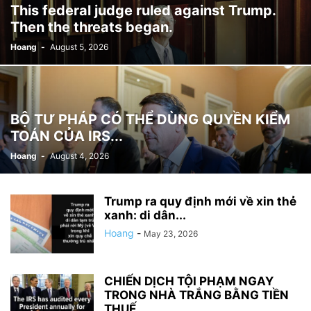
This federal judge ruled against Trump.
Then the threats began.
Hoang
-
August 5, 2026
BỘ TƯ PHÁP CÓ THỂ DÙNG QUYỀN KIỂM
TOÁN CỦA IRS...
Hoang
-
August 4, 2026
Trump ra quy định mới về xin thẻ
xanh: di dân...
Hoang
-
May 23, 2026
CHIẾN DỊCH TỘI PHẠM NGAY
TRONG NHÀ TRẮNG BẰNG TIỀN
THUẾ...