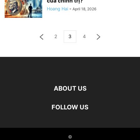
của chính trị?
Hoang Hai
-
April 18, 2026
2
3
4
ABOUT US
FOLLOW US
©