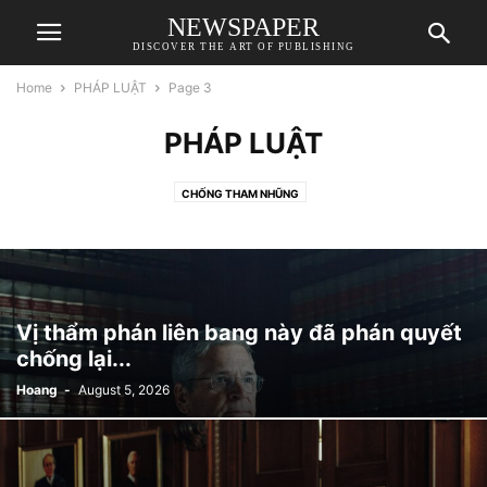
NEWSPAPER
DISCOVER THE ART OF PUBLISHING
Home
PHÁP LUẬT
Page 3
PHÁP LUẬT
CHỐNG THAM NHŨNG
Vị thẩm phán liên bang này đã phán quyết
chống lại...
Hoang
-
August 5, 2026