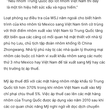
“Nếu nhôm Trung Quốc đội lốt nhôm Việt Nam thí đấy
là một tín hiệu hết sức xấu và nguy hiểm.”
Loạt phóng sự điều tra của WSJ năm ngoái cho biết hành
trình của kho nhôm từ Mexico sang Việt Nam tình cờ trùng
với thời điểm nhôm xuất vào Việt Nam từ Trung Quốc tăng
đột biến qua các cảng có mối quan hệ mật thiết với nhà tỷ
phú họ Lưu, chủ tịch tập đoàn nhôm khổng lồ China
Zhongwang. Nhà tỷ phú này bị các nhà quản lý thương mại
nhôm cáo buộc có hành vi xuất khẩu nhôm sang các nước
thứ 3 như Mexico hay Việt Nam để tái xuất sang Mỹ hay các
thị trường bị áp thuế.
Mỹ áp thuế đối với các mặt hàng nhôm nhập khẩu từ Trung
Quốc tới hơn 370% trong khi nhôm Việt Nam xuất vào Mỹ
chỉ phại chịu thuế 5%. Việc áp thuế cao lên các mặt hàng
nhôm của Trung Quốc được áp dụng vào năm 2010 sau khi
các cơ quan chức năng Mỹ nghi ngờ về dọc dịch chuyển