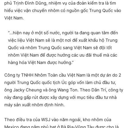
phủ Trịnh Đình Dũng, nhiệm vụ của đoàn kiểm tra là tìm
hiểu việc vận chuyển nhôm có nguồn gốc Trung Quốc vào
Việt Nam.
“…hiện nay ở một số nước, người ta đang quan tâm đến
việc liệu Việt Nam sẽ là một nơi để xuất khẩu hộ Trung
Quốc và nhôm Trung Quốc sang Việt Nam sẽ đội lốt
nhôm Việt Nam để được hưởng các ưu đãi thuế mà các
hàng hóa Việt Nam được hưởng.”
Công ty TNHH Nhôm Toàn cầu Việt Nam là một dự án do 2
người Trung Quốc quốc tịch Úc góp vốn làm chủ đầu tư,
ông Jacky Cheung và ông Wang Ton. Theo Dân Trí, công ty
này đang gấp rút được xây dựng với mục tiêu đầu tư nhà
máy sản xuất nhôm định hình.
Theo điều tra của WSJ vào năm ngoái, kho nhôm của
Mexico đang nằm phủ bạt ở Bà Rịa-Vũng Tàu được cho là