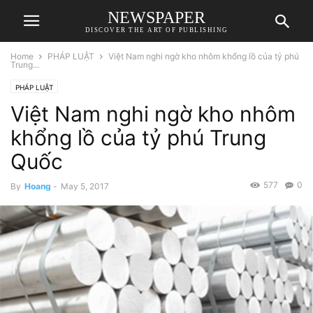
NEWSPAPER
DISCOVER THE ART OF PUBLISHING
Home
PHÁP LUẬT
Việt Nam nghi ngờ kho nhôm khổng lồ của tỷ phú
Trung...
PHÁP LUẬT
Việt Nam nghi ngờ kho nhôm
khổng lồ của tỷ phú Trung
Quốc
577
0
By
Hoang
-
May 5, 2017