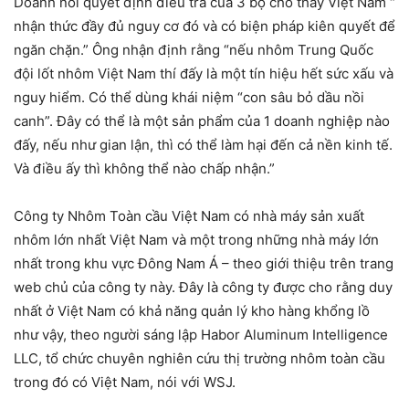
Doanh nói quyết định điều tra của 3 bộ cho thấy Việt Nam “
nhận thức đầy đủ nguy cơ đó và có biện pháp kiên quyết để
ngăn chặn.” Ông nhận định rằng “nếu nhôm Trung Quốc
đội lốt nhôm Việt Nam thí đấy là một tín hiệu hết sức xấu và
nguy hiểm. Có thể dùng khái niệm “con sâu bỏ dầu nồi
canh”. Đây có thể là một sản phẩm của 1 doanh nghiệp nào
đấy, nếu như gian lận, thì có thể làm hại đến cả nền kinh tế.
Và điều ấy thì không thể nào chấp nhận.”
Công ty Nhôm Toàn cầu Việt Nam có nhà máy sản xuất
nhôm lớn nhất Việt Nam và một trong những nhà máy lớn
nhất trong khu vực Đông Nam Á – theo giới thiệu trên trang
web chủ của công ty này. Đây là công ty được cho rằng duy
nhất ở Việt Nam có khả năng quản lý kho hàng khổng lồ
như vậy, theo người sáng lập Habor Aluminum Intelligence
LLC, tổ chức chuyên nghiên cứu thị trường nhôm toàn cầu
trong đó có Việt Nam, nói với WSJ.