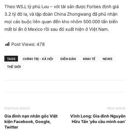
Theo WSJ, tỷ phú Lưu – với tài sản được Forbes định giá
3.2 tỷ đô la, và tập đoàn China Zhongwang đã phủ nhận
mọi cáo buộc liên quan đến kho nhôm 500.000 tấn biến
mất bí ẩn ở Mexico rồi sau đó xuất hiện ở Việt Nam.
Post Views:
478
TAGS
CHÍNH TRỊ - XÃ HỘI
DIỄN ĐÀN
KINH TẾ
NEWS
THẾ GIỚI
Previous article
Next article
Gia đình nạn nhân gốc Việt
Vĩnh Long: Gia đình Nguyễn
kiện Facebook, Google,
Hữu Tấn ‘yêu cầu minh oan’
Twitter