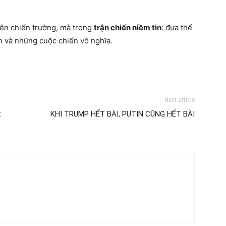
rên chiến trường, mà trong
trận chiến niềm tin
: đưa thế
ân và những cuộc chiến vô nghĩa.
Next article
t
KHI TRUMP HẾT BÀI, PUTIN CŨNG HẾT BÀI