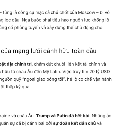
– từng là công cụ mặc cả chủ chốt của Moscow – bị vô
ầng lọc dầu. Nga buộc phải tiêu hao nguồn lực khổng lồ
củng cố phòng tuyến và xây dựng thế chủ động cho
ã của mạng lưới cánh hữu toàn cầu
ặt địa chính trị
, chấm dứt chuỗi liên kết tài chính và
 hữu từ châu Âu đến Mỹ Latin. Việc truy tìm 20 tỷ USD
nguồn quỹ “ngoại giao bóng tối”, hé lộ cơ chế vận hành
ột thập kỷ qua.
raine và châu Âu.
Trump và Putin đã hết bài.
Những ảo
quân sự đã bị đánh bại bởi
sự đoàn kết dân chủ
và