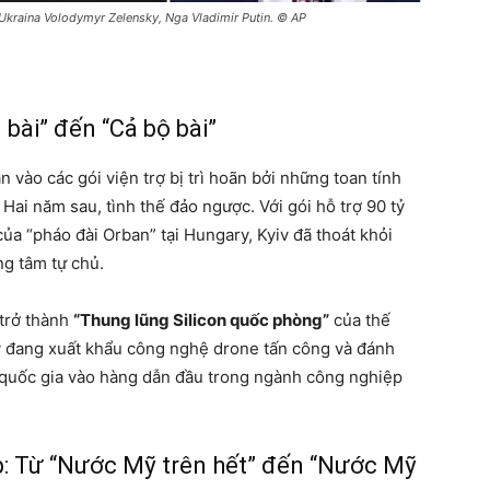
Ukraina Volodymyr Zelensky, Nga Vladimir Putin. © AP
bài” đến “Cả bộ bài”
vào các gói viện trợ bị trì hoãn bởi những toan tính
Hai năm sau, tình thế đảo ngược. Với gói hỗ trợ 90 tỷ
a “pháo đài Orban” tại Hungary, Kyiv đã thoát khỏi
ng tâm tự chủ.
 trở thành
“Thung lũng Silicon quốc phòng”
của thế
y đang xuất khẩu công nghệ drone tấn công và đánh
hế quốc gia vào hàng dẫn đầu trong ngành công nghiệp
mp: Từ “Nước Mỹ trên hết” đến “Nước Mỹ