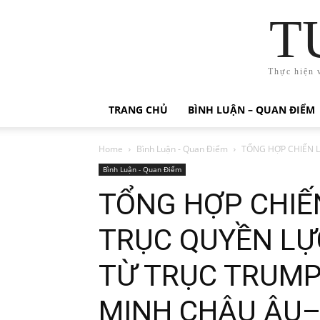
T
Thực hiện 
TRANG CHỦ
BÌNH LUẬN – QUAN ĐIỂM
Home
Bình Luận - Quan Điểm
TỔNG HỢP CHIẾN L
Bình Luận - Quan Điểm
TỔNG HỢP CHIẾ
TRỤC QUYỀN LỰ
TỪ TRỤC TRUMP
MINH CHÂU ÂU–