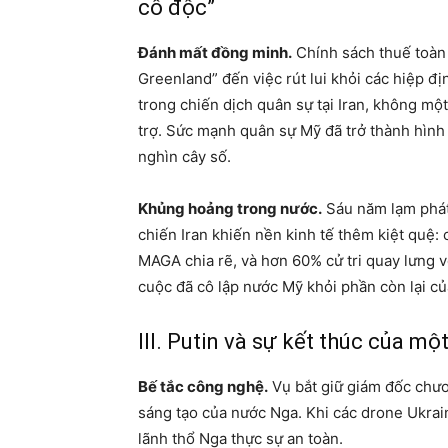
cô độc”
Đánh mất đồng minh.
Chính sách thuế toàn 
Greenland” đến việc rút lui khỏi các hiệp đị
trong chiến dịch quân sự tại Iran, không m
trợ. Sức mạnh quân sự Mỹ đã trở thành hình
nghìn cây số.
Khủng hoảng trong nước.
Sáu năm lạm phát
chiến Iran khiến nền kinh tế thêm kiệt quệ:
MAGA chia rẽ, và hơn 60% cử tri quay lưng v
cuộc đã cô lập nước Mỹ khỏi phần còn lại của
III. Putin và sự kết thúc của mộ
Bế tắc công nghệ.
Vụ bắt giữ giám đốc chươ
sáng tạo của nước Nga. Khi các drone Ukrai
lãnh thổ Nga thực sự an toàn.