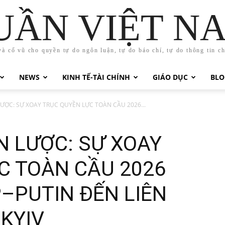
UẦN VIỆT N
và cổ vũ cho quyền tự do ngôn luận, tự do báo chí, tự do thông tin c
NEWS
KINH TẾ-TÀI CHÍNH
GIÁO DỤC
BLO
ƯỢC: SỰ XOAY TRỤC QUYỀN LỰC TOÀN CẦU 2026...
N LƯỢC: SỰ XOAY
C TOÀN CẦU 2026
–PUTIN ĐẾN LIÊN
KYIV