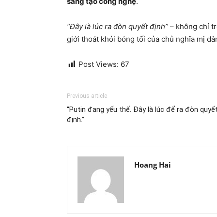
sáng tạo công nghệ
.
“Đây là lúc ra đòn quyết định”
– không chỉ t
giới thoát khỏi bóng tối của chủ nghĩa mị d
Post Views:
67
Previous article
“Putin đang yếu thế. Đây là lúc để ra đòn quyế
định.”
Hoang Hai