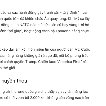
cầu và các hành động gây tranh cãi – từ ý định “mua
nh quốc tế – đã khiến châu Âu quay lưng. Khi Mỹ sa lầy
ột đồng minh NATO nào mở cửa căn cứ hay vùng trời hỗ
 ảnh “hổ giấy”, hoạt động cách hậu phương hàng chục
 kéo dài làm xói mòn niềm tin của người dân Mỹ. Cuộc
 các hãng hàng không giá rẻ sụp đổ, nội bộ phong trào
ới chính quyền Trump. Chiến lược “America First” rốt
 thế giới.
t huyền thoại
ng trình drone quốc gia cho thấy sự suy tàn năng lực
ne có thể vươn tới 2.000 km, không còn vùng nào trên