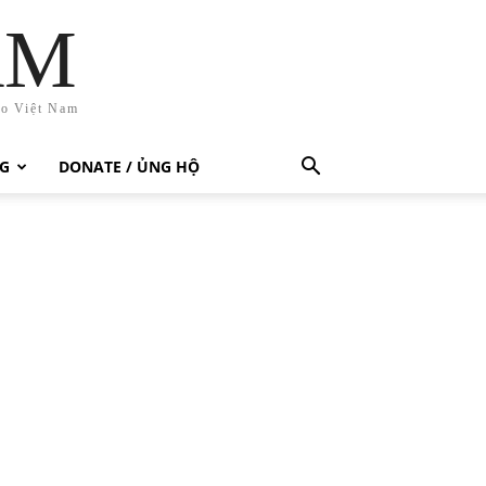
AM
ho Việt Nam
G
DONATE / ỦNG HỘ