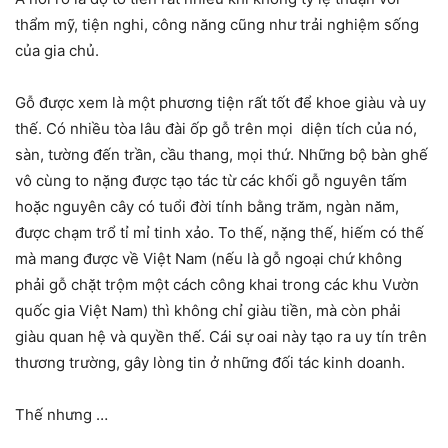
thẩm mỹ, tiện nghi, công năng cũng như trải nghiệm sống
của gia chủ.
Gỗ được xem là một phương tiện rất tốt để khoe giàu và uy
thế. Có nhiều tòa lâu đài ốp gỗ trên mọi diện tích của nó,
sàn, tường đến trần, cầu thang, mọi thứ. Những bộ bàn ghế
vô cùng to nặng được tạo tác từ các khối gỗ nguyên tấm
hoặc nguyên cây có tuổi đời tính bằng trăm, ngàn năm,
được chạm trổ tỉ mỉ tinh xảo. To thế, nặng thế, hiếm có thế
mà mang được về Việt Nam (nếu là gỗ ngoại chứ không
phải gỗ chặt trộm một cách công khai trong các khu Vườn
quốc gia Việt Nam) thì không chỉ giàu tiền, mà còn phải
giàu quan hệ và quyền thế. Cái sự oai này tạo ra uy tín trên
thương trường, gây lòng tin ở những đối tác kinh doanh.
Thế nhưng …