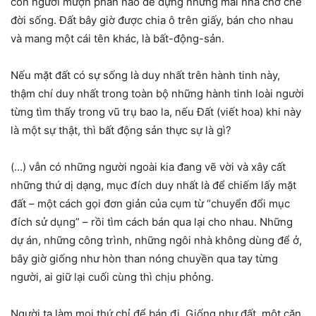
con người mượn phần nào để dựng những mái nhà chở che
đời sống. Đất bây giờ được chia ô trên giấy, bán cho nhau
và mang một cái tên khác, là bất-động-sản.
Nếu mặt đất có sự sống là duy nhất trên hành tinh này,
thậm chí duy nhất trong toàn bộ những hành tinh loài người
từng tìm thấy trong vũ trụ bao la, nếu Đất (viết hoa) khi này
là một sự thật, thì bất động sản thực sự là gì?
(…) vẫn có những người ngoài kia đang vẽ vời và xây cất
những thứ dị dạng, mục đích duy nhất là để chiếm lấy mặt
đất – một cách gọi đơn giản của cụm từ “chuyển đổi mục
đích sử dụng” – rồi tìm cách bán qua lại cho nhau. Những
dự án, những công trình, những ngôi nhà không dùng để ở,
bây giờ giống như hòn than nóng chuyền qua tay từng
người, ai giữ lại cuối cùng thì chịu phỏng.
Người ta làm mọi thứ chỉ để bán đi. Giống như đất, một căn