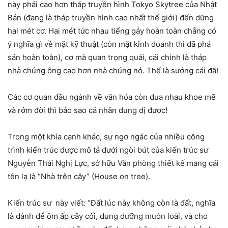
này phải cao hơn tháp truyền hình Tokyo Skytree của Nhật
Bản (đang là tháp truyền hình cao nhất thế giới) đến dững
hai mét cơ. Hai mét tức nhau tiếng gáy hoàn toàn chẳng có
ý nghĩa gì về mặt kỹ thuật (còn mặt kinh doanh thì đã phá
sản hoàn toàn), cơ mà quan trọng quái, cái chính là tháp
nhà chúng ông cao hơn nhà chúng nó. Thế là sướng cái đã!
Các cơ quan đầu ngành về văn hóa còn đua nhau khoe mẽ
và rởm đời thì bảo sao cá nhân dung dị được!
Trong một khía cạnh khác, sự ngơ ngác của nhiều công
trình kiến trúc được mô tả dưới ngòi bút của kiến trúc sư
Nguyễn Thái Nghị Lực, sở hữu Văn phòng thiết kế mang cái
tên lạ là “Nhà trên cây” (House on tree).
Kiến trúc sư này viết: “Đất lúc này không còn là đất, nghĩa
là dành để ôm ấp cây cối, dung dưỡng muôn loài, và cho