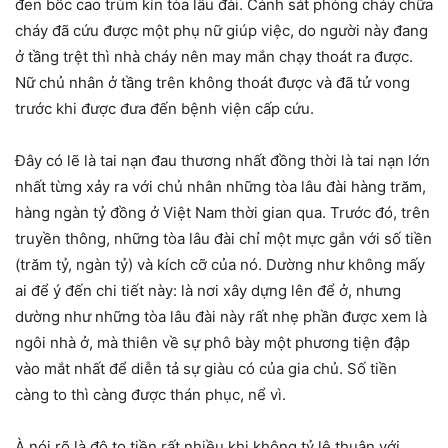
đen bốc cao trùm kín tòa lâu đài. Cảnh sát phòng cháy chữa
cháy đã cứu được một phụ nữ giúp việc, do người này đang
ở tầng trệt thì nhà cháy nên may mắn chạy thoát ra được.
Nữ chủ nhân ở tầng trên không thoát được và đã tử vong
trước khi được đưa đến bệnh viện cấp cứu.
Đây có lẽ là tai nạn đau thương nhất đồng thời là tai nạn lớn
nhất từng xảy ra với chủ nhân những tòa lâu đài hàng trăm,
hàng ngàn tỷ đồng ở Việt Nam thời gian qua. Trước đó, trên
truyền thông, những tòa lâu đài chỉ một mực gắn với số tiền
(trăm tỷ, ngàn tỷ) và kích cỡ của nó. Dường như không mấy
ai để ý đến chi tiết này: là nơi xây dựng lên để ở, nhưng
dường như những tòa lâu đài này rất nhẹ phần được xem là
ngôi nhà ở, mà thiên về sự phô bày một phương tiện đập
vào mắt nhất để diễn tả sự giàu có của gia chủ. Số tiền
càng to thì càng được thán phục, nể vì.
À nói rõ là độ to tiền rất nhiều khi không tỷ lệ thuận với