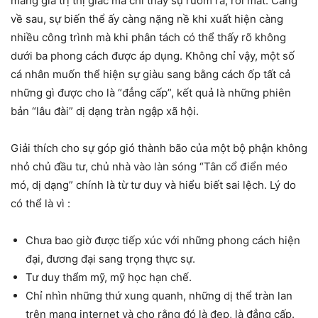
mang giá trị thị giác mà chỉ thấy sự rườm rà, rối mắt. Càng
về sau, sự biến thể ấy càng nặng nề khi xuất hiện càng
nhiều công trình mà khi phân tách có thể thấy rõ không
dưới ba phong cách được áp dụng. Không chỉ vậy, một số
cá nhân muốn thể hiện sự giàu sang bằng cách ốp tất cả
những gì được cho là “đẳng cấp”, kết quả là những phiên
bản “lâu đài” dị dạng tràn ngập xã hội.
Giải thích cho sự góp gió thành bão của một bộ phận không
nhỏ chủ đầu tư, chủ nhà vào làn sóng “Tân cổ điển méo
mó, dị dạng” chính là từ tư duy và hiểu biết sai lệch. Lý do
có thể là vì :
Chưa bao giờ được tiếp xúc với những phong cách hiện
đại, đương đại sang trọng thực sự.
Tư duy thẩm mỹ, mỹ học hạn chế.
Chỉ nhìn những thứ xung quanh, những dị thể tràn lan
trên mạng internet và cho rằng đó là đẹp, là đẳng cấp.