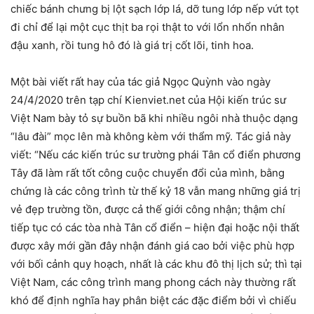
chiếc bánh chưng bị lột sạch lớp lá, dỡ tung lớp nếp vứt tọt
đi chỉ để lại một cục thịt ba rọi thật to với lổn nhổn nhân
đậu xanh, rồi tung hô đó là giá trị cốt lõi, tinh hoa.
Một bài viết rất hay của tác giả Ngọc Quỳnh vào ngày
24/4/2020 trên tạp chí Kienviet.net của Hội kiến trúc sư
Việt Nam bày tỏ sự buồn bã khi nhiều ngôi nhà thuộc dạng
“lâu đài” mọc lên mà không kèm với thẩm mỹ. Tác giả này
viết: “Nếu các kiến trúc sư trường phái Tân cổ điển phương
Tây đã làm rất tốt công cuộc chuyển đổi của mình, bằng
chứng là các công trình từ thế kỷ 18 vẫn mang những giá trị
vẻ đẹp trường tồn, được cả thế giới công nhận; thậm chí
tiếp tục có các tòa nhà Tân cổ điển – hiện đại hoặc nội thất
được xây mới gần đây nhận đánh giá cao bởi việc phù hợp
với bối cảnh quy hoạch, nhất là các khu đô thị lịch sử; thì tại
Việt Nam, các công trình mang phong cách này thường rất
khó để định nghĩa hay phân biệt các đặc điểm bởi vì chiếu