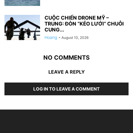
CUỘC CHIẾN DRONE MỸ –
TRUNG: ĐÒN “KÉO LƯỚI” CHUỖI
CUNG...
Hoang
-
August 10, 2026
NO COMMENTS
LEAVE A REPLY
LOG IN TO LEAVE A COMMENT