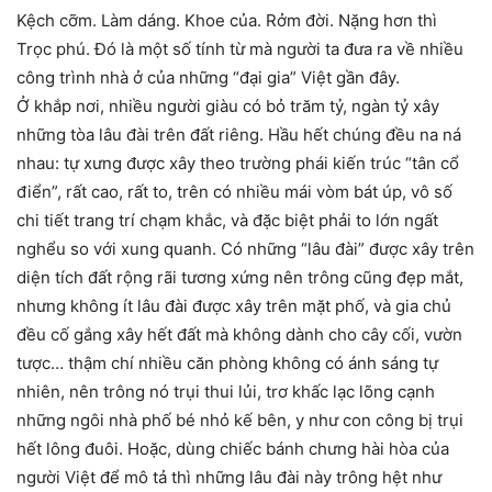
Kệch cỡm. Làm dáng. Khoe của. Rởm đời. Nặng hơn thì
Trọc phú. Đó là một số tính từ mà người ta đưa ra về nhiều
công trình nhà ở của những “đại gia” Việt gần đây.
Ở khắp nơi, nhiều người giàu có bỏ trăm tỷ, ngàn tỷ xây
những tòa lâu đài trên đất riêng. Hầu hết chúng đều na ná
nhau: tự xưng được xây theo trường phái kiến trúc “tân cổ
điển”, rất cao, rất to, trên có nhiều mái vòm bát úp, vô số
chi tiết trang trí chạm khắc, và đặc biệt phải to lớn ngất
nghểu so với xung quanh. Có những “lâu đài” được xây trên
diện tích đất rộng rãi tương xứng nên trông cũng đẹp mắt,
nhưng không ít lâu đài được xây trên mặt phố, và gia chủ
đều cố gắng xây hết đất mà không dành cho cây cối, vườn
tược… thậm chí nhiều căn phòng không có ánh sáng tự
nhiên, nên trông nó trụi thui lủi, trơ khấc lạc lõng cạnh
những ngôi nhà phố bé nhỏ kế bên, y như con công bị trụi
hết lông đuôi. Hoặc, dùng chiếc bánh chưng hài hòa của
người Việt để mô tả thì những lâu đài này trông hệt như