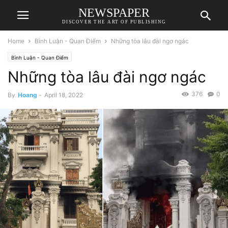
NEWSPAPER
DISCOVER THE ART OF PUBLISHING
Home
Bình Luận - Quan Điểm
Những tòa lâu đài ngơ ngác
Bình Luận - Quan Điểm
Những tòa lâu đài ngơ ngác
376
0
By
Hoang
-
April 18, 2022