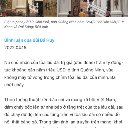
Biệt thự cháy ở TP Cẩm Phả, tỉnh Quảng Ninh hôm 12/4/2022 Dân Việt/ Sức
Khoẻ và Đời Sống/ RFA edit
Bình luận c
ủa Bùi Bá Huy
2022.04.15
Nữ chủ nhân của tòa lâu đài trị giá (ước đoán) trăm tỷ đồng-
tức khoảng gần năm triệu USD-ở tỉnh Quảng Ninh, vừa
không may tử vong trong chính tòa lâu đài của mình. Bà
chết cháy.
Theo tường thuật trên báo chí và mạng xã hội Việt Nam,
đám cháy bốc lên từ nhà bếp ở tầng trệt của tòa lâu đài, sau
đó cháy dữ dội lên các tầng trên vì tòa lâu đài có nhiều đồ
nội thất bằng gỗ. Trong tấm ảnh lan truyền trên mạng, khói