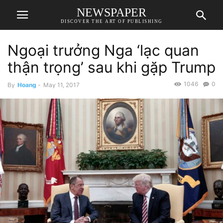
NEWSPAPER
DISCOVER THE ART OF PUBLISHING
Ngoại trưởng Nga ‘lạc quan
thận trọng’ sau khi gặp Trump
1046
0
By
Hoang
-
May 11, 2017