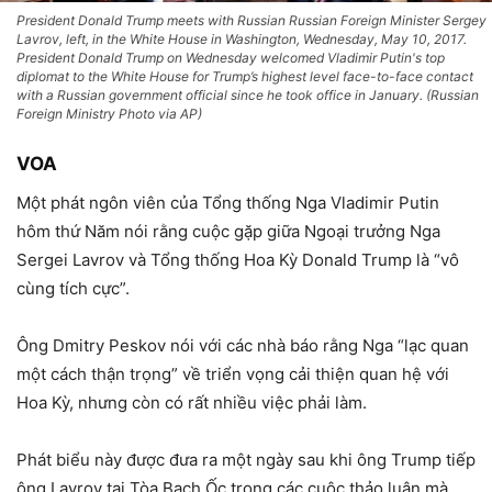
President Donald Trump meets with Russian Russian Foreign Minister Sergey
Lavrov, left, in the White House in Washington, Wednesday, May 10, 2017.
President Donald Trump on Wednesday welcomed Vladimir Putin's top
diplomat to the White House for Trump’s highest level face-to-face contact
with a Russian government official since he took office in January. (Russian
Foreign Ministry Photo via AP)
VOA
Một phát ngôn viên của Tổng thống Nga Vladimir Putin
hôm thứ Năm nói rằng cuộc gặp giữa Ngoại trưởng Nga
Sergei Lavrov và Tổng thống Hoa Kỳ Donald Trump là “vô
cùng tích cực”.
Ông Dmitry Peskov nói với các nhà báo rằng Nga “lạc quan
một cách thận trọng” về triển vọng cải thiện quan hệ với
Hoa Kỳ, nhưng còn có rất nhiều việc phải làm.
Phát biểu này được đưa ra một ngày sau khi ông Trump tiếp
ông Lavrov tại Tòa Bạch Ốc trong các cuộc thảo luận mà