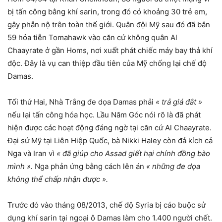
bị tấn công bằng khí sarin, trong đó có khoảng 30 trẻ em,
gây phẫn nộ trên toàn thế giới. Quân đội Mỹ sau đó đã bắn
59 hỏa tiễn Tomahawk vào căn cứ không quân Al
Chaayrate ở gần Homs, nơi xuất phát chiếc máy bay thả khí
độc. Đây là vụ can thiệp đầu tiên của Mỹ chống lại chế độ
Damas.
Tối thứ Hai, Nhà Trắng đe dọa Damas phải
« trả giá đắt »
nếu lại tấn công hóa học. Lầu Năm Góc nói rõ là đã phát
hiện được các hoạt động đáng ngờ tại căn cứ Al Chaayrate.
Đại sứ Mỹ tại Liên Hiệp Quốc, bà Nikki Haley còn đả kích cả
Nga và Iran vì
« đã giúp cho Assad giết hại chính đồng bào
mình ».
Nga phản ứng bằng cách lên án
« những đe dọa
không thể chấp nhận được ».
Trước đó vào tháng 08/2013, chế độ Syria bị cáo buộc sử
dụng khí sarin tại ngoại ô Damas làm cho 1.400 người chết.