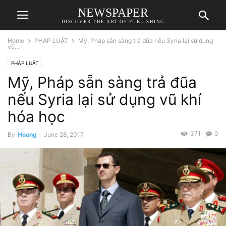
NEWSPAPER
DISCOVER THE ART OF PUBLISHING
Home
PHÁP LUẬT
Mỹ, Pháp sẵn sàng trả đũa nếu Syria lại sử dụng
vũ...
PHÁP LUẬT
Mỹ, Pháp sẵn sàng trả đũa
nếu Syria lại sử dụng vũ khí
hóa học
371
0
By
Hoang
-
June 28, 2017