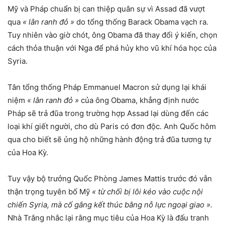
Mỹ và Pháp chuẩn bị can thiệp quân sự vì Assad đã vượt
qua
« lằn ranh đỏ »
do tổng thống Barack Obama vạch ra.
Tuy nhiên vào giờ chót, ông Obama đã thay đổi ý kiến, chọn
cách thỏa thuận với Nga để phá hủy kho vũ khí hóa học của
Syria.
Tân tổng thống Pháp Emmanuel Macron sử dụng lại khái
niệm
« lằn ranh đỏ »
của ông Obama, khẳng định nước
Pháp sẽ trả đũa trong trường hợp Assad lại dùng đến các
loại khí giết người, cho dù Paris có đơn độc. Anh Quốc hôm
qua cho biết sẽ ủng hộ những hành động trả đũa tương tự
của Hoa Kỳ.
Tuy vậy bộ trưởng Quốc Phòng James Mattis trước đó vẫn
thận trọng tuyên bố Mỹ
« từ chối bị lôi kéo vào cuộc nội
chiến Syria, mà cố gắng kết thúc bằng nỗ lực ngoại giao ».
Nhà Trắng nhắc lại rằng mục tiêu của Hoa Kỳ là đấu tranh