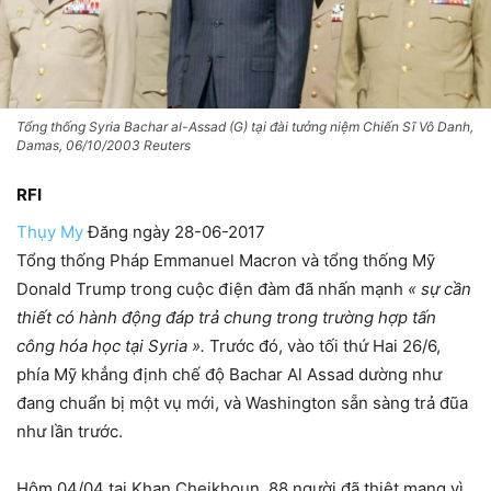
Tổng thống Syria Bachar al-Assad (G) tại đài tưởng niệm Chiến Sĩ Vô Danh,
Damas, 06/10/2003 Reuters
RFI
Thụy My
Đăng ngày 28-06-2017
Tổng thống Pháp Emmanuel Macron và tổng thống Mỹ
Donald Trump trong cuộc điện đàm đã nhấn mạnh
« sự cần
thiết có hành động đáp trả chung trong trường hợp tấn
công hóa học tại Syria ».
Trước đó, vào tối thứ Hai 26/6,
phía Mỹ khẳng định chế độ Bachar Al Assad dường như
đang chuẩn bị một vụ mới, và Washington sẵn sàng trả đũa
như lần trước.
Hôm 04/04 tại Khan Cheikhoun, 88 người đã thiệt mạng vì