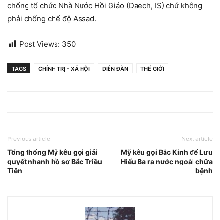
chống tổ chức Nhà Nước Hồi Giáo (Daech, IS) chứ không
phải chống chế độ Assad.
Post Views:
350
TAGS
CHÍNH TRỊ - XÃ HỘI
DIỄN ĐÀN
THẾ GIỚI
Previous article
Next article
Tổng thống Mỹ kêu gọi giải
Mỹ kêu gọi Bắc Kinh để Lưu
quyết nhanh hồ sơ Bắc Triều
Hiểu Ba ra nước ngoài chữa
Tiên
bệnh