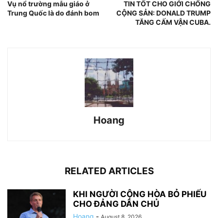
Vụ nổ trường mẫu giáo ở
TIN TỐT CHO GIỚI CHỐNG
Trung Quốc là do đánh bom
CỘNG SẢN: DONALD TRUMP
TĂNG CẤM VẬN CUBA.
Hoang
RELATED ARTICLES
KHI NGƯỜI CỘNG HÒA BỎ PHIẾU
CHO ĐẢNG DÂN CHỦ
Hoang
-
August 8, 2026