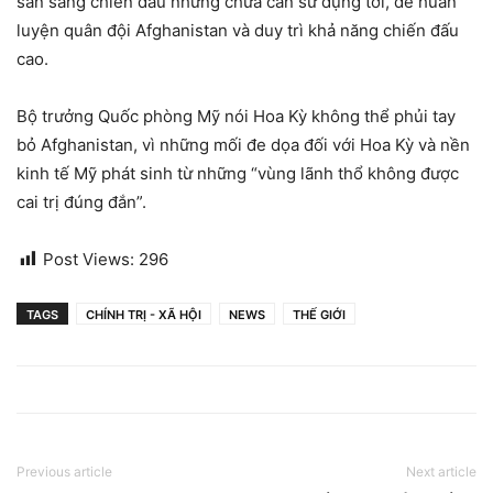
sẵn sàng chiến đấu nhưng chưa cần sử dụng tới, để huấn
luyện quân đội Afghanistan và duy trì khả năng chiến đấu
cao.
Bộ trưởng Quốc phòng Mỹ nói Hoa Kỳ không thể phủi tay
bỏ Afghanistan, vì những mối đe dọa đối với Hoa Kỳ và nền
kinh tế Mỹ phát sinh từ những “vùng lãnh thổ không được
cai trị đúng đắn”.
Post Views:
296
TAGS
CHÍNH TRỊ - XÃ HỘI
NEWS
THẾ GIỚI
Previous article
Next article