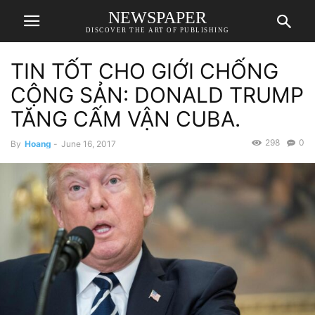
NEWSPAPER
DISCOVER THE ART OF PUBLISHING
TIN TỐT CHO GIỚI CHỐNG
CỘNG SẢN: DONALD TRUMP
TĂNG CẤM VẬN CUBA.
298
0
By
Hoang
-
June 16, 2017