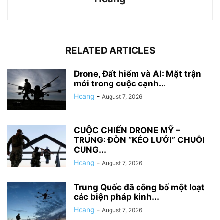
RELATED ARTICLES
Drone, Đất hiếm và AI: Mặt trận
mới trong cuộc cạnh...
Hoang
-
August 7, 2026
CUỘC CHIẾN DRONE MỸ –
TRUNG: ĐÒN “KÉO LƯỚI” CHUỖI
CUNG...
Hoang
-
August 7, 2026
Trung Quốc đã công bố một loạt
các biện pháp kinh...
Hoang
-
August 7, 2026