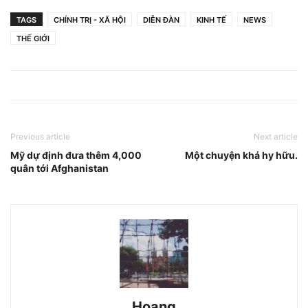
TAGS
CHÍNH TRỊ - XÃ HỘI
DIỄN ĐÀN
KINH TẾ
NEWS
THẾ GIỚI
Previous article
Next article
Mỹ dự định đưa thêm 4,000
Một chuyện khá hy hữu.
quân tới Afghanistan
Hoang