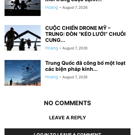
Hoang
-
August 7, 2026
CUỘC CHIẾN DRONE MỸ –
TRUNG: ĐÒN “KÉO LƯỚI” CHUỖI
CUNG...
Hoang
-
August 7, 2026
Trung Quốc đã công bố một loạt
các biện pháp kinh...
Hoang
-
August 7, 2026
NO COMMENTS
LEAVE A REPLY
LOG IN TO LEAVE A COMMENT