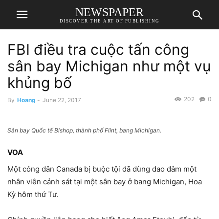
NEWSPAPER
DISCOVER THE ART OF PUBLISHING
FBI điều tra cuộc tấn công
sân bay Michigan như một vụ
khủng bố
202
0
By
Hoang
-
June 22, 2017
Sân bay Quốc tế Bishop, thành phố Flint, bang Michigan.
VOA
Một công dân Canada bị buộc tội đã dùng dao đâm một
nhân viên cảnh sát tại một sân bay ở bang Michigan, Hoa
Kỳ hôm thứ Tư.