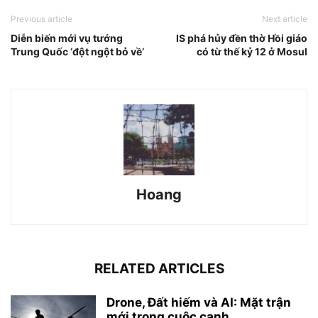
Previous article
Next article
Diễn biến mới vụ tướng
IS phá hủy đền thờ Hồi giáo
Trung Quốc ‘đột ngột bỏ về’
có từ thế kỷ 12 ở Mosul
Hoang
RELATED ARTICLES
Drone, Đất hiếm và AI: Mặt trận
mới trong cuộc cạnh...