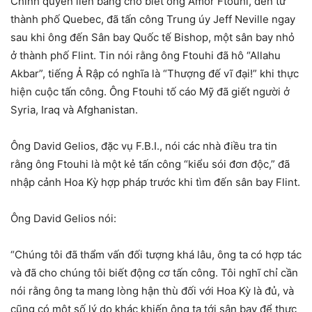
Chính quyền liên bang cho biết ông Amor Ftouhi, đến từ
thành phố Quebec, đã tấn công Trung úy Jeff Neville ngay
sau khi ông đến Sân bay Quốc tế Bishop, một sân bay nhỏ
ở thành phố Flint. Tin nói rằng ông Ftouhi đã hô “Allahu
Akbar”, tiếng Ả Rập có nghĩa là “Thượng đế vĩ đại!” khi thực
hiện cuộc tấn công. Ông Ftouhi tố cáo Mỹ đã giết người ở
Syria, Iraq và Afghanistan.
Ông David Gelios, đặc vụ F.B.I., nói các nhà điều tra tin
rằng ông Ftouhi là một kẻ tấn công “kiểu sói đơn độc,” đã
nhập cảnh Hoa Kỳ hợp pháp trước khi tìm đến sân bay Flint.
Ông David Gelios nói:
“Chúng tôi đã thẩm vấn đối tượng khá lâu, ông ta có hợp tác
và đã cho chúng tôi biết động cơ tấn công. Tôi nghĩ chỉ cần
nói rằng ông ta mang lòng hận thù đối với Hoa Kỳ là đủ, và
cũng có một số lý do khác khiến ông ta tới sân bay để thực