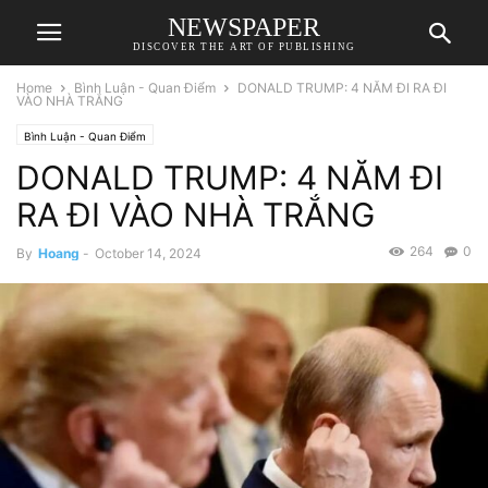
NEWSPAPER
DISCOVER THE ART OF PUBLISHING
Home
Bình Luận - Quan Điểm
DONALD TRUMP: 4 NĂM ĐI RA ĐI
VÀO NHÀ TRẮNG
Bình Luận - Quan Điểm
DONALD TRUMP: 4 NĂM ĐI
RA ĐI VÀO NHÀ TRẮNG
264
0
By
Hoang
-
October 14, 2024