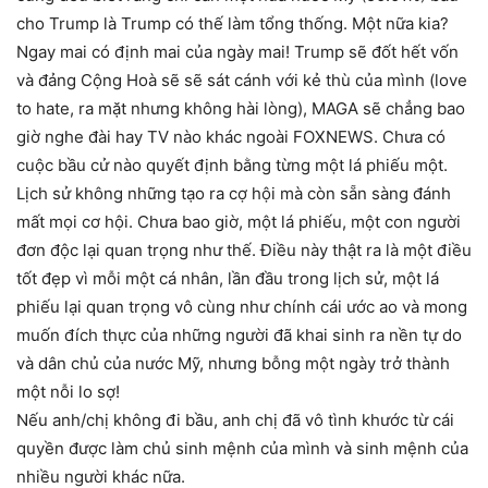
cho Trump là Trump có thế làm tổng thống. Một nữa kia?
Ngay mai có định mai của ngày mai! Trump sẽ đốt hết vốn
và đảng Cộng Hoà sẽ sẽ sát cánh với kẻ thù của mình (love
to hate, ra mặt nhưng không hài lòng), MAGA sẽ chẳng bao
giờ nghe đài hay TV nào khác ngoài FOXNEWS. Chưa có
cuộc bầu cử nào quyết định bằng từng một lá phiếu một.
Lịch sử không những tạo ra cợ hội mà còn sẵn sàng đánh
mất mọi cơ hội. Chưa bao giờ, một lá phiếu, một con người
đơn độc lại quan trọng như thế. Điều này thật ra là một điều
tốt đẹp vì mỗi một cá nhân, lần đầu trong lịch sử, một lá
phiếu lại quan trọng vô cùng như chính cái ước ao và mong
muốn đích thực của những người đã khai sinh ra nền tự do
và dân chủ của nước Mỹ, nhưng bỗng một ngày trở thành
một nỗi lo sợ!
Nếu anh/chị không đi bầu, anh chị đã vô tình khước từ cái
quyền được làm chủ sinh mệnh của mình và sinh mệnh của
nhiều người khác nữa.