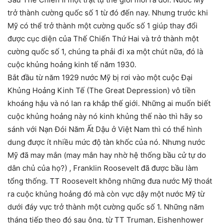
trở thành cường quốc số 1 từ đó đến nay. Nhưng trước khi
Mỹ có thể trở thành một cường quốc số 1 giúp thay đổi
được cục diện của Thế Chiến Thứ Hai và trở thành một
cường quốc số 1, chúng ta phải đi xa một chút nữa, đó là
cuộc khủng hoảng kinh tế năm 1930.
Bắt đầu từ năm 1929 nước Mỹ bị rơi vào một cuộc Đại
Khủng Hoảng Kinh Tế (The Great Depression) vô tiền
khoáng hậu và nó lan ra khắp thế giới. Những ai muốn biết
cuộc khủng hoảng này nó kinh khủng thế nào thì hãy so
sánh với Nạn Đói Năm Ất Dậu ở Việt Nam thì có thể hình
dung được ít nhiều mức độ tàn khốc của nó. Nhưng nước
Mỹ đã may mắn (may mắn hay nhờ hệ thống bầu cử tự do
dân chủ của họ?) , Franklin Roosevelt đã được bầu làm
tổng thống. TT Roosevelt không những đưa nước Mỹ thoát
ra cuộc khủng hoảng đó mà còn vực dậy một nước Mỹ từ
dưới đáy vực trở thành một cường quốc số 1. Những năm
tháng tiếp theo đó sau ông, từ TT Truman, Eishenhower