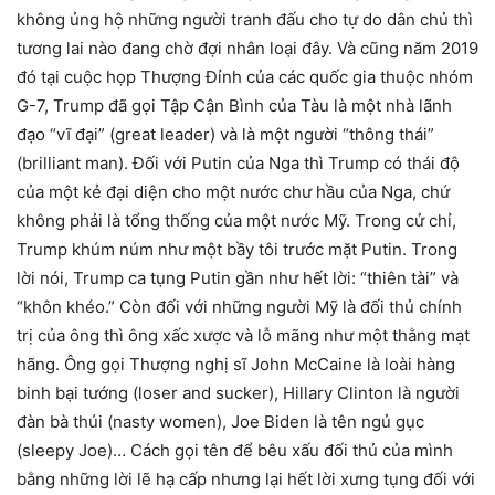
không ủng hộ những người tranh đấu cho tự do dân chủ thì
tương lai nào đang chờ đợi nhân loại đây. Và cũng năm 2019
đó tại cuộc họp Thượng Đỉnh của các quốc gia thuộc nhóm
G-7, Trump đã gọi Tập Cận Bình của Tàu là một nhà lãnh
đạo “vĩ đại” (great leader) và là một người “thông thái”
(brilliant man). Đối với Putin của Nga thì Trump có thái độ
của một kẻ đại diện cho một nước chư hầu của Nga, chứ
không phải là tổng thống của một nước Mỹ. Trong cử chỉ,
Trump khúm núm như một bầy tôi trước mặt Putin. Trong
lời nói, Trump ca tụng Putin gần như hết lời: “thiên tài” và
“khôn khéo.” Còn đối với những người Mỹ là đối thủ chính
trị của ông thì ông xấc xược và lỗ mãng như một thằng mạt
hãng. Ông gọi Thượng nghị sĩ John McCaine là loài hàng
binh bại tướng (loser and sucker), Hillary Clinton là người
đàn bà thúi (nasty women), Joe Biden là tên ngủ gục
(sleepy Joe)… Cách gọi tên để bêu xấu đối thủ của mình
bằng những lời lẽ hạ cấp nhưng lại hết lời xưng tụng đối với