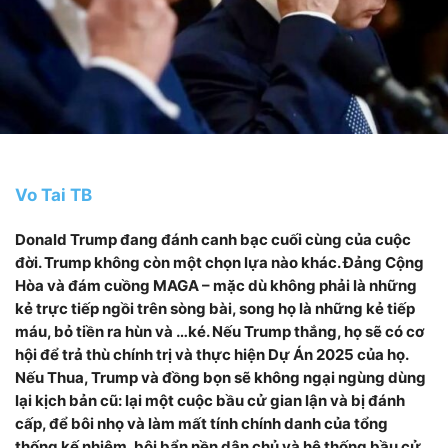
Vo Tai TB
Donald Trump đang đánh canh bạc cuối cùng của cuộc
đời. Trump không còn một chọn lựa nào khác. Đảng Cộng
Hòa và đám cuồng MAGA – mặc dù không phải là những
kẻ trực tiếp ngồi trên sòng bài, song họ là những kẻ tiếp
máu, bỏ tiền ra hùn và …ké. Nếu Trump thắng, họ sẽ có cơ
hội để trả thù chính trị và thực hiện Dự Án 2025 của họ.
Nếu Thua, Trump và đồng bọn sẽ không ngại ngùng dùng
lại kịch bản cũ: lại một cuộc bầu cử gian lận và bị đánh
cấp, để bôi nhọ và làm mất tính chính danh của tổng
thống kế nhiệm, bôi bẩn nền dân chủ và hệ thống bầu cử