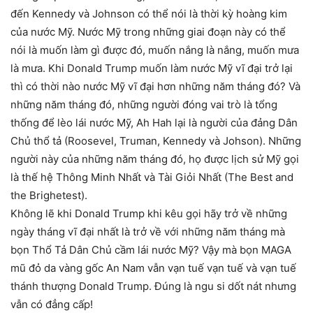
đến Kennedy và Johnson có thể nói là thời kỳ hoàng kim
của nước Mỹ. Nước Mỹ trong những giai đoạn này có thể
nói là muốn làm gì được đó, muốn nắng là nắng, muốn mưa
là mưa. Khi Donald Trump muốn làm nước Mỹ vĩ đại trở lại
thì có thời nào nước Mỹ vĩ đại hơn những năm tháng đó? Và
những năm tháng đó, những người đóng vai trò là tổng
thống để lèo lái nước Mỹ, Ah Hah lại là người của đảng Dân
Chủ thổ tả (Roosevel, Truman, Kennedy và Johson). Những
người này của những năm tháng đó, họ được lịch sử Mỹ gọi
là thế hệ Thông Minh Nhất và Tài Giỏi Nhất (The Best and
the Brighetest).
Không lẽ khi Donald Trump khi kêu gọi hãy trở về những
ngày tháng vĩ đại nhất là trở về với những năm tháng mà
bọn Thổ Tả Dân Chủ cầm lái nước Mỹ? Vậy mà bọn MAGA
mũ đỏ da vàng gốc An Nam vẫn vạn tuế vạn tuế và vạn tuế
thánh thượng Donald Trump. Đúng là ngu si dốt nát nhưng
vẫn có đẳng cấp!