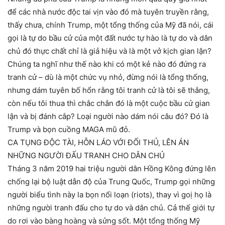
để các nhà nước độc tai vịn vào đó mà tuyên truyền rằng,
thấy chưa, chính Trump, một tổng thống của Mỹ đã nói, cái
gọi là tự do bầu cử của một đất nước tự hào là tự do và dân
chủ đó thực chất chỉ là giả hiệu và là một vở kịch gian lận?
Chúng ta nghĩ như thế nào khi có một kẻ nào đó đứng ra
tranh cử – dù là một chức vụ nhỏ, đừng nói là tổng thống,
nhưng dám tuyên bố hổn rằng tôi tranh cử là tôi sẽ thắng,
còn nếu tôi thua thì chắc chắn đó là một cuộc bầu cử gian
lận và bị đánh cắp? Loại người nào dám nói câu đó? Đó là
Trump và bọn cuồng MAGA mũ đỏ.
CA TỤNG ĐỘC TÀI, HỖN LÁO VỚI ĐỐI THỦ, LÊN ÁN
NHỮNG NGƯỜI ĐẤU TRANH CHO DÂN CHỦ
Tháng 3 năm 2019 hai triệu người dân Hồng Kông đứng lên
chống lại bộ luật dẫn độ của Trung Quốc, Trump gọi những
người biểu tình này la bọn nổi loạn (riots), thay vì goị họ là
những người tranh đấu cho tự do và dân chủ. Cả thế giới tự
do rơi vào bàng hoàng và sửng sốt. Một tổng thống Mỹ