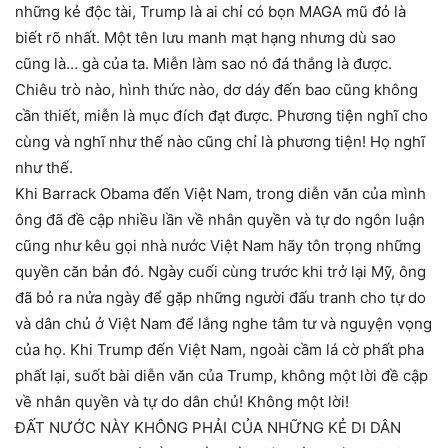
những kẻ độc tài, Trump là ai chỉ có bọn MAGA mũ đỏ là
biết rõ nhất. Một tên lưu manh mạt hạng nhưng dù sao
cũng là… gà của ta. Miễn làm sao nó đá thắng là được.
Chiêu trò nào, hình thức nào, dơ dáy đến bao cũng không
cần thiết, miễn là mục đích đạt được. Phương tiện nghĩ cho
cùng và nghĩ như thế nào cũng chỉ là phương tiện! Họ nghĩ
như thế.
Khi Barrack Obama đến Việt Nam, trong diễn văn của mình
ông đã đề cập nhiều lần về nhân quyền và tự do ngôn luận
cũng như kêu gọi nhà nước Việt Nam hãy tôn trọng những
quyền căn bản đó. Ngày cuối cùng trước khi trở lại Mỹ, ông
đã bỏ ra nửa ngày để gặp những người đấu tranh cho tự do
và dân chủ ở Việt Nam để lắng nghe tâm tư và nguyện vọng
của họ. Khi Trump đến Việt Nam, ngoài cầm lá cờ phất pha
phất lại, suốt bài diễn văn của Trump, không một lời đề cập
về nhân quyền và tự do dân chủ! Không một lời!
ĐẤT NƯỚC NÀY KHÔNG PHẢI CỦA NHỮNG KẺ DI DÂN