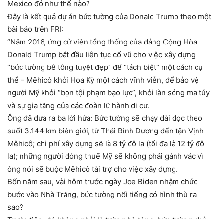
Mexico đó như thế nào?
Đây là kết quả dự án bức tường của Donald Trump theo một
bài báo trên FRI:
“Năm 2016, ứng cử viên tổng thống của đảng Cộng Hòa
Donald Trump bắt đầu liên tục cổ vũ cho việc xây dựng
“bức tường bê tông tuyệt đẹp” để “tách biệt” một cách cụ
thể – Mêhicô khỏi Hoa Kỳ một cách vĩnh viễn, để bảo vệ
người Mỹ khỏi “bọn tội phạm bạo lực”, khỏi làn sóng ma túy
và sự gia tăng của các đoàn lữ hành di cư.
Ông đã đưa ra ba lời hứa: Bức tường sẽ chạy dài dọc theo
suốt 3.144 km biên giới, từ Thái Bình Dương đến tận Vịnh
Mêhicô; chi phí xây dựng sẽ là 8 tỷ đô la (tối đa là 12 tỷ đô
la); những người đóng thuế Mỹ sẽ không phải gánh vác vì
ông nói sẽ buộc Mêhicô tài trợ cho việc xây dựng.
Bốn năm sau, vài hôm trước ngày Joe Biden nhậm chức
bước vào Nhà Trắng, bức tường nổi tiếng có hình thù ra
sao?