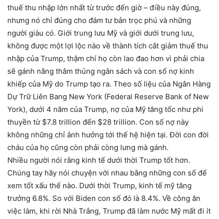
thuế thu nhập lớn nhất từ trước đến giờ – điều này đúng,
nhưng nó chỉ đúng cho đám tư bản trọc phú và những
người giàu có. Giới trung lưu Mỹ và giới dưới trung lưu,
không được một lợi lộc nào về thành tích cắt giảm thuế thu
nhập của Trump, thậm chí họ còn lao đao hơn vì phải chia
sẽ gánh năng thâm thủng ngân sách và con số nợ kinh
khiếp của Mỹ do Trump tạo ra. Theo số liệu của Ngân Hàng
Dự Trữ Liên Bang New York (Federal Reserve Bank of New
York), dưới 4 năm của Trump, nợ của Mỹ tăng tốc như phi
thuyền từ $7.8 trillion đến $28 trillion. Con số nợ này
không những chỉ ảnh hưởng tới thế hệ hiện tại. Đời con đời
cháu của họ cũng còn phải còng lưng mà gánh.
Nhiều người nói rằng kinh tế dưới thời Trump tốt hơn.
Chúng tay hãy nói chuyện với nhau bằng những con số để
xem tốt xấu thế nào. Dưới thời Trump, kinh tế mỹ tăng
trưởng 6.8%. So với Biden con số đó là 8.4%. Về công ăn
việc làm, khi rời Nhà Trắng, Trump đã làm nước Mỹ mất đi ít