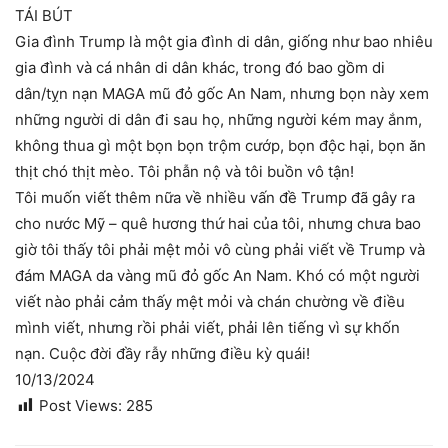
TÁI BÚT
Gia đình Trump là một gia đình di dân, giống như bao nhiêu
gia đình và cá nhân di dân khác, trong đó bao gồm di
dân/tỵn nạn MAGA mũ đỏ gốc An Nam, nhưng bọn này xem
những người di dân đi sau họ, những người kém may ắnm,
không thua gì một bọn bọn trộm cướp, bọn độc hại, bọn ăn
thịt chó thịt mèo. Tôi phẫn nộ và tôi buồn vô tận!
Tôi muốn viết thêm nữa về nhiều vấn đề Trump đã gây ra
cho nước Mỹ – quê hương thứ hai của tôi, nhưng chưa bao
giờ tôi thấy tôi phải mệt mỏi vô cùng phải viết về Trump và
đám MAGA da vàng mũ đỏ gốc An Nam. Khó có một người
viết nào phải cảm thấy mệt mỏi và chán chường về điều
mình viết, nhưng rồi phải viết, phải lên tiếng vì sự khốn
nạn. Cuộc đời đầy rẫy những điều kỳ quái!
10/13/2024
Post Views:
285