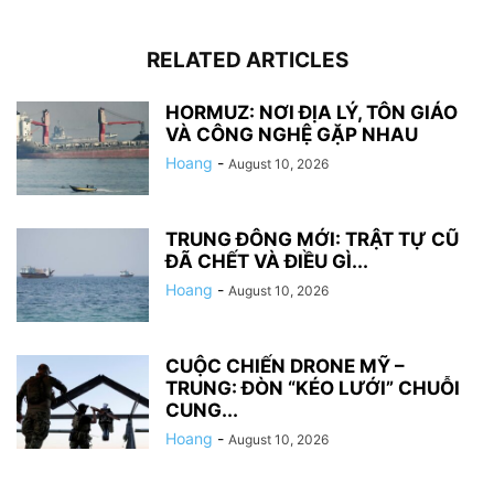
RELATED ARTICLES
HORMUZ: NƠI ĐỊA LÝ, TÔN GIÁO
VÀ CÔNG NGHỆ GẶP NHAU
Hoang
-
August 10, 2026
TRUNG ĐÔNG MỚI: TRẬT TỰ CŨ
ĐÃ CHẾT VÀ ĐIỀU GÌ...
Hoang
-
August 10, 2026
CUỘC CHIẾN DRONE MỸ –
TRUNG: ĐÒN “KÉO LƯỚI” CHUỖI
CUNG...
Hoang
-
August 10, 2026