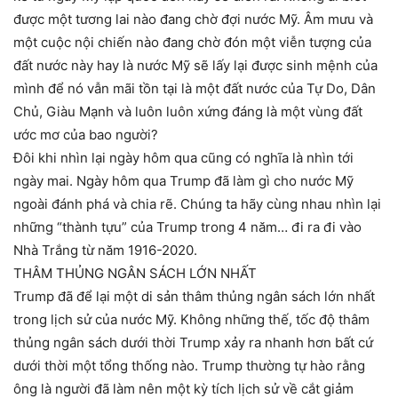
được một tương lai nào đang chờ đợi nước Mỹ. Âm mưu và
một cuộc nội chiến nào đang chờ đón một viễn tượng của
đất nước này hay là nước Mỹ sẽ lấy lại được sinh mệnh của
mình để nó vẫn mãi tồn tại là một đất nước của Tự Do, Dân
Chủ, Giàu Mạnh và luôn luôn xứng đáng là một vùng đất
ước mơ của bao người?
Đôi khi nhìn lại ngày hôm qua cũng có nghĩa là nhìn tới
ngày mai. Ngày hôm qua Trump đã làm gì cho nước Mỹ
ngoài đánh phá và chia rẽ. Chúng ta hãy cùng nhau nhìn lại
những “thành tựu” của Trump trong 4 năm… đi ra đi vào
Nhà Trắng từ năm 1916-2020.
THÂM THỦNG NGÂN SÁCH LỚN NHẤT
Trump đã để lại một di sản thâm thủng ngân sách lớn nhất
trong lịch sử của nước Mỹ. Không những thế, tốc độ thâm
thủng ngân sách dưới thời Trump xảy ra nhanh hơn bất cứ
dưới thời một tổng thống nào. Trump thường tự hào rằng
ông là người đã làm nên một kỳ tích lịch sử về cắt giảm