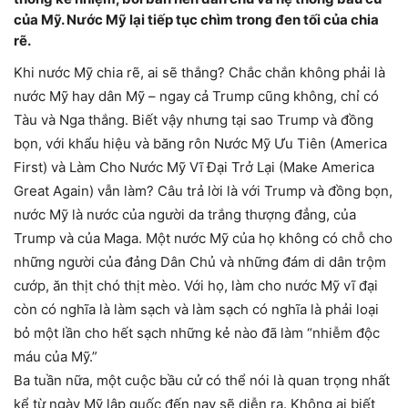
của Mỹ. Nước Mỹ lại tiếp tục chìm trong đen tối của chia
rẽ.
Khi nước Mỹ chia rẽ, ai sẽ thắng? Chắc chắn không phải là
nước Mỹ hay dân Mỹ – ngay cả Trump cũng không, chỉ có
Tàu và Nga thắng. Biết vậy nhưng tại sao Trump và đồng
bọn, với khẩu hiệu và băng rôn Nước Mỹ Ưu Tiên (America
First) và Làm Cho Nước Mỹ Vĩ Đại Trở Lại (Make America
Great Again) vẫn làm? Câu trả lời là với Trump và đồng bọn,
nước Mỹ là nước của người da trắng thượng đẳng, của
Trump và của Maga. Một nước Mỹ của họ không có chỗ cho
những người của đảng Dân Chủ và những đám di dân trộm
cướp, ăn thịt chó thịt mèo. Với họ, làm cho nước Mỹ vĩ đại
còn có nghĩa là làm sạch và làm sạch có nghĩa là phải loại
bỏ một lần cho hết sạch những kẻ nào đã làm “nhiễm độc
máu của Mỹ.”
Ba tuần nữa, một cuộc bầu cử có thể nói là quan trọng nhất
kể từ ngày Mỹ lập quốc đến nay sẽ diễn ra. Không ai biết