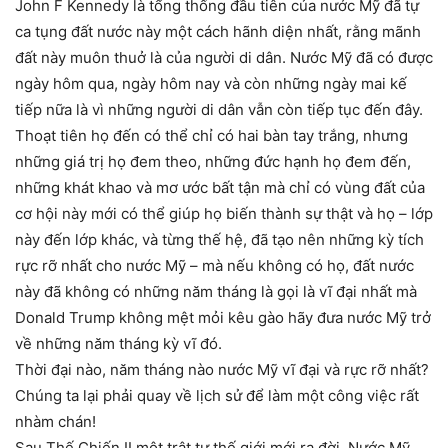
John F Kennedy là tổng thống đầu tiên của nước Mỹ đã tự
ca tụng đất nước này một cách hãnh diện nhất, rằng mãnh
đất này muôn thuở là của người di dân. Nước Mỹ đã có được
ngày hôm qua, ngày hôm nay và còn những ngày mai kế
tiếp nữa là vì những người di dân vẫn còn tiếp tục đến đây.
Thoạt tiên họ đến có thể chỉ có hai bàn tay trắng, nhưng
những giá trị họ đem theo, những đức hạnh họ đem đến,
những khát khao và mơ ước bất tận mà chỉ có vùng đất của
cơ hội này mới có thể giúp họ biến thành sự thật và họ – lớp
này đến lớp khác, và từng thế hệ, đã tạo nên những kỳ tích
rực rỡ nhất cho nước Mỹ – mà nếu không có họ, đất nước
này đã không có những năm tháng là gọi là vĩ đại nhất mà
Donald Trump không mệt mỏi kêu gào hãy đưa nước Mỹ trở
về những năm tháng kỳ vĩ đó.
Thời đại nào, năm tháng nào nước Mỹ vĩ đại và rực rỡ nhất?
Chúng ta lại phải quay về lịch sử để làm một công việc rất
nhàm chán!
Sau Thế Chiến II một trật tự thế giới mới ra đời. Nước Mỹ