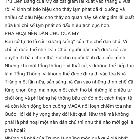
Trữ Liên Bang của Mỹ đã cắt giảm lãi xuất vào tháng 9 vừa
rồi vì kinh tế báo hiệu cho thấy lạm phát đã đi xuống và
nhiều có dấu hiệu cho thấy cơ quan này sẽ cắt giảm lãi xuất
nữa khi chỉ sổ lạm phát có dấu hiệu tích cực hơn.
PHÁ HOẠI NỀN DÂN CHỦ CỦA MỸ
Bầu cử tự do là cái “xương sống” của thể chế dân chủ. Vì
chỉ có dưới thể chế Dân Chủ, người dân mới được có cái
quyền đi bầu chọn thật sự cho người lãnh đạo của mình.
Nhưng khi một tổng thống – vì thất cử, vì không thể tiếp tục
làm Tổng Thổng, vì không thể được đi ra đi vào tòa Nhà
Trắng một lần nữa, sẵn sàng nã đạn vào những định chế đã
từng chọn ông, mạ nhục một cách thô bỉ những lá phiếu từ
chối ông và phỉ báng hệ thống bầu cử đó một cách thậm tệ
và còn kích động bọn cuồng MAGA nổi loạn chiếm tòa nhà
Quốc Hội để hy vọng thay đổi kết quả. Như thế mà không
phải là phá hoại một nền dân chủ thì như thế nào mới gọi là
phá hoại?
Những đã phá của Trump là những món quà quý giá nhất