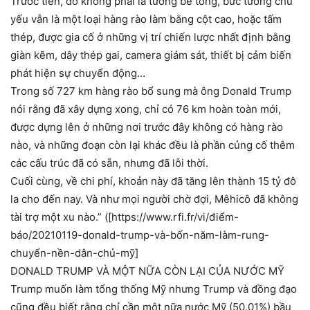
Trước tiên, đó không phải là tường bê tông, bức tường chủ
yếu vẫn là một loại hàng rào làm bằng cột cao, hoặc tấm
thép, được gia cố ở những vị trí chiến lược nhất định bằng
giàn kẽm, dây thép gai, camera giám sát, thiết bị cảm biến
phát hiện sự chuyển động…
Trong số 727 km hàng rào bổ sung mà ông Donald Trump
nói rằng đã xây dựng xong, chỉ có 76 km hoàn toàn mới,
được dựng lên ở những nơi trước đây không có hàng rào
nào, và những đoạn còn lại khác đều là phần củng cố thêm
các cấu trúc đã có sẵn, nhưng đã lỗi thời.
Cuối cùng, về chi phí, khoản này đã tăng lên thành 15 tỷ đô
la cho đến nay. Và như mọi người chờ đợi, Mêhicô đã không
tài trợ một xu nào.” ([https://www.rfi.fr/vi/điểm-
báo/20210119-donald-trump-và-bốn-năm-làm-rung-
chuyển-nền-dân-chủ-mỹ]
DONALD TRUMP VÀ MỘT NỮA CÒN LẠI CỦA NƯỚC MỸ
Trump muốn làm tổng thống Mỹ nhưng Trump và đồng đạo
cũng đều biết rằng chỉ cần một nữa nước Mỹ (50.01%) bầu