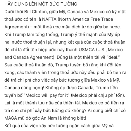
HÃY DỰNG LÊN MỘT BỨC TƯỜNG
Dưới thời Bill Clinton, giữa Mỹ, Canada và Mexico có ký một
thoả ước có tên là NAFTA (North America Free Trade
Agreement) – một thoả ước mậu dịch tự do giữa ba nước.
Khi Trump làm tổng thống, Trump ỷ thế mạnh của Mỹ ép
hai nước thoả thuận lại, nhưng kết quả của cuộc thoả thuận
đó chỉ là đổi tên hiệp ước này thành USMCA (U.S., Mexico
and Canada Agreement). Đúng là một thiên tài về “deal.”
Sau cuộc thoả thuận đó, Trump tuyên bố rằng khi đổi tên
xong, các thành viên trong thoả ước này đều phải bỏ tiền ra
để trả chi phí cho việc xây bức tường giữa Mexico và Mỹ.
Canada cứng họng! Không ép được Canada, Trump liền
tuyến bố “Mexico will pay for it” (Mexico phải chịu phí tổn).
Lại là một thành tựu nữa của thiên tài. Mexico có bỏ tiền ra
trả cho chi phí xây bức tường đó không? Ai cũng biết chỉ có
MAGA mũ đỏ gốc An Nam là không biết!
Kết quả của việc xây bức tường ngăn cách giữa Mỹ và