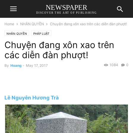
NEWSPAPER
DISCOVER THE ART OF PUBLISHING
Home
NHÂN QUYỀN
Chuyện đang xôn xao trên các diễn đàn phượt!
NHÂN QUYỀN
PHÁP LUẬT
Chuyện đang xôn xao trên
các diễn đàn phượt!
1084
0
By
Hoang
-
May 17, 2017
Lê Nguyễn Hương Trà