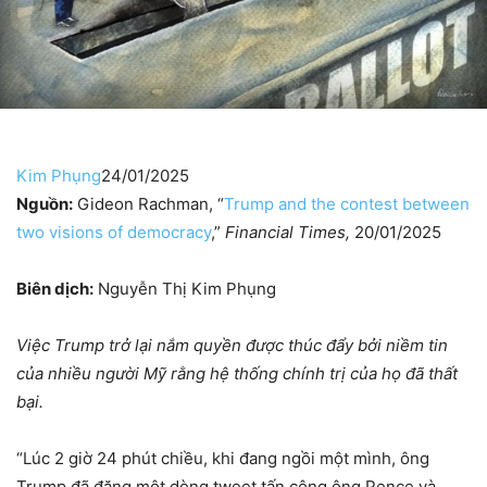
Kim Phụng
24/01/2025
Nguồn:
Gideon Rachman, “
Trump and the contest between
two visions of democracy
,”
Financial Times,
20/01/2025
Biên dịch:
Nguyễn Thị Kim Phụng
Việc Trump trở lại nắm quyền được thúc đẩy bởi niềm tin
của nhiều người Mỹ rằng hệ thống chính trị của họ đã thất
bại
.
“Lúc 2 giờ 24 phút chiều, khi đang ngồi một mình, ông
Trump đã đăng một dòng tweet tấn công ông Pence và