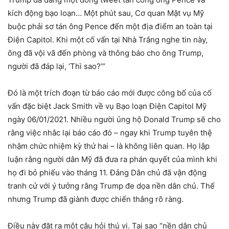
kích động bạo loạn… Một phút sau, Cơ quan Mật vụ Mỹ
buộc phải sơ tán ông Pence đến một địa điểm an toàn tại
Điện Capitol. Khi một cố vấn tại Nhà Trắng nghe tin này,
ông đã vội vã đến phòng và thông báo cho ông Trump,
người đã đáp lại, ‘Thì sao?’”
Đó là một trích đoạn từ báo cáo mới được công bố của cố
vấn đặc biệt Jack Smith về vụ Bạo loạn Điện Capitol Mỹ
ngày 06/01/2021. Nhiều người ủng hộ Donald Trump sẽ cho
rằng việc nhắc lại báo cáo đó – ngay khi Trump tuyên thệ
nhậm chức nhiệm kỳ thứ hai – là không liên quan. Họ lập
luận rằng người dân Mỹ đã đưa ra phán quyết của mình khi
họ đi bỏ phiếu vào tháng 11. Đảng Dân chủ đã vận động
tranh cử với ý tưởng rằng Trump đe dọa nền dân chủ. Thế
nhưng Trump đã giành được chiến thắng rõ ràng.
Điều này đặt ra một câu hỏi thú vị. Tại sao “nền dân chủ