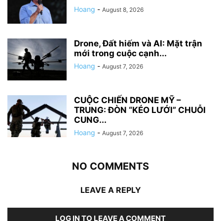
Hoang
-
August 8, 2026
Drone, Đất hiếm và AI: Mặt trận
mới trong cuộc cạnh...
Hoang
-
August 7, 2026
CUỘC CHIẾN DRONE MỸ –
TRUNG: ĐÒN “KÉO LƯỚI” CHUỖI
CUNG...
Hoang
-
August 7, 2026
NO COMMENTS
LEAVE A REPLY
LOG IN TO LEAVE A COMMENT