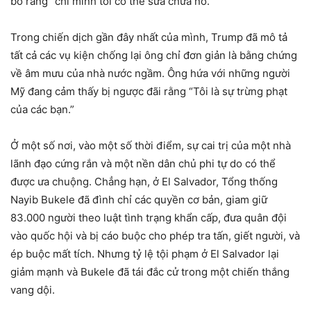
bố rằng “chỉ mình tôi có thể sửa chữa nó.”
Trong chiến dịch gần đây nhất của mình, Trump đã mô tả
tất cả các vụ kiện chống lại ông chỉ đơn giản là bằng chứng
về âm mưu của nhà nước ngầm. Ông hứa với những người
Mỹ đang cảm thấy bị ngược đãi rằng “Tôi là sự trừng phạt
của các bạn.”
Ở một số nơi, vào một số thời điểm, sự cai trị của một nhà
lãnh đạo cứng rắn và một nền dân chủ phi tự do có thể
được ưa chuộng. Chẳng hạn, ở El Salvador, Tổng thống
Nayib Bukele đã đình chỉ các quyền cơ bản, giam giữ
83.000 người theo luật tình trạng khẩn cấp, đưa quân đội
vào quốc hội và bị cáo buộc cho phép tra tấn, giết người, và
ép buộc mất tích. Nhưng tỷ lệ tội phạm ở El Salvador lại
giảm mạnh và Bukele đã tái đắc cử trong một chiến thắng
vang dội.