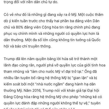
trọng đối với nền dân chủ tự do.
Có vẻ như đó là những gì đang xảy ra ở Mỹ. Một cuộc thăm
dò ý kiến tuần trước cho thấy hai phần ba đảng viên Dân
chủ và 80% đảng viên Cộng hòa tin rằng chính phủ đang
phục vụ chính mình và những người có quyền lực hơn là
dân thường. Một đa số lớn cũng không tin tưởng cả Quốc
hội và báo chí truyền thông.
Trump đã lên nắm quyền bằng lời hứa sẽ trở thành một
lãnh đạo cứng rắn, người phá vỡ quyền lực của giới tinh hoa
tham nhũng và “làm cho nước Mỹ vĩ đại trở lại.” Ông đã
nhiều lần tuyên bố rằng hệ thống Mỹ bị “gian lận” và bị
kiểm soát bởi một “nhà nước ngầm” đang hành hạ dân
thường Mỹ. Năm 2016, Trump nói với khán giả tại Đại hội
Đảng Cộng hòa rằng hệ thống Mỹ cho phép “những kẻ có
quyền lực đánh đập những người không thể tự vệ,” tuyên