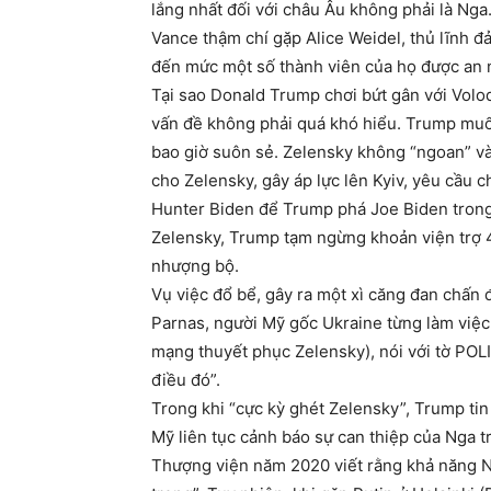
lắng nhất đối với châu Âu không phải là Nga
Vance thậm chí gặp Alice Weidel, thủ lĩnh 
đến mức một số thành viên của họ được an 
Tại sao Donald Trump chơi bứt gân với Volo
vấn đề không phải quá khó hiểu. Trump muố
bao giờ suôn sẻ. Zelensky không “ngoan” v
cho Zelensky, gây áp lực lên Kyiv, yêu cầu
Hunter Biden để Trump phá Joe Biden trong
Zelensky, Trump tạm ngừng khoản viện trợ 
nhượng bộ.
Vụ việc đổ bể, gây ra một xì căng đan chấn 
Parnas, người Mỹ gốc Ukraine từng làm việc 
mạng thuyết phục Zelensky), nói với tờ POL
điều đó”.
Trong khi “cực kỳ ghét Zelensky”, Trump tin
Mỹ liên tục cảnh báo sự can thiệp của Nga 
Thượng viện năm 2020 viết rằng khả năng N