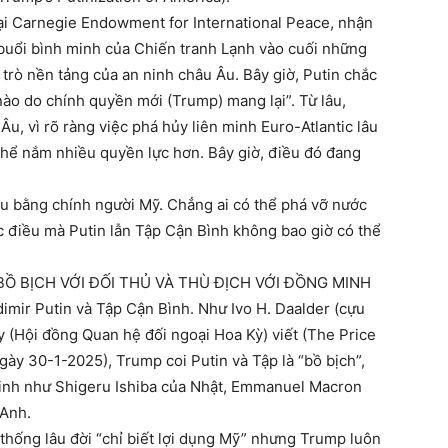
ại Carnegie Endowment for International Peace, nhận
 buổi bình minh của Chiến tranh Lạnh vào cuối những
trò nền tảng của an ninh châu Âu. Bây giờ, Putin chắc
 nào do chính quyền mới (Trump) mang lại”. Từ lâu,
u, vì rõ ràng việc phá hủy liên minh Euro-Atlantic lâu
hể nắm nhiều quyền lực hơn. Bây giờ, điều đó đang
u bằng chính người Mỹ. Chẳng ai có thể phá vỡ nước
 điều mà Putin lẫn Tập Cận Bình không bao giờ có thể
BỒ BỊCH VỚI ĐỐI THỦ VÀ THÙ ĐỊCH VỚI ĐỒNG MINH
imir Putin và Tập Cận Bình. Như Ivo H. Daalder (cựu
y (Hội đồng Quan hệ đối ngoại Hoa Kỳ) viết (The Price
ngày 30-1-2025), Trump coi Putin và Tập là “bồ bịch”,
inh như Shigeru Ishiba của Nhật, Emmanuel Macron
 Anh.
hống lâu đời “chỉ biết lợi dụng Mỹ” nhưng Trump luôn