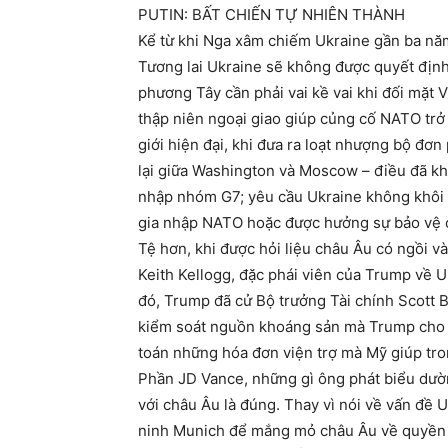
PUTIN: BẤT CHIẾN TỰ NHIÊN THÀNH
Kể từ khi Nga xâm chiếm Ukraine gần ba năm
Tương lai Ukraine sẽ không được quyết địn
phương Tây cần phải vai kề vai khi đối mặt 
thập niên ngoại giao giúp củng cố NATO trở 
giới hiện đại, khi đưa ra loạt nhượng bộ đơ
lại giữa Washington và Moscow – điều đã khô
nhập nhóm G7; yêu cầu Ukraine không khôi 
gia nhập NATO hoặc được hưởng sự bảo vệ
Tệ hơn, khi được hỏi liệu châu Âu có ngồi 
Keith Kellogg, đặc phái viên của Trump về U
đó, Trump đã cử Bộ trưởng Tài chính Scott 
kiểm soát nguồn khoáng sản mà Trump cho r
toán những hóa đơn viện trợ mà Mỹ giúp tro
Phần JD Vance, những gì ông phát biểu dườn
với châu Âu là đúng. Thay vì nói về vấn đề U
ninh Munich để mắng mỏ châu Âu về quyền tự