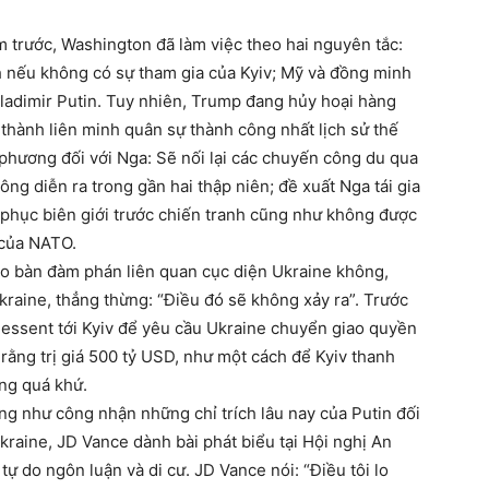
 trước, Washington đã làm việc theo hai nguyên tắc:
h nếu không có sự tham gia của Kyiv; Mỹ và đồng minh
Vladimir Putin. Tuy nhiên, Trump đang hủy hoại hàng
thành liên minh quân sự thành công nhất lịch sử thế
n phương đối với Nga: Sẽ nối lại các chuyến công du qua
ng diễn ra trong gần hai thập niên; đề xuất Nga tái gia
phục biên giới trước chiến tranh cũng như không được
 của NATO.
vào bàn đàm phán liên quan cục diện Ukraine không,
kraine, thẳng thừng: “Điều đó sẽ không xảy ra”. Trước
Bessent tới Kyiv để yêu cầu Ukraine chuyển giao quyền
ằng trị giá 500 tỷ USD, như một cách để Kyiv thanh
ng quá khứ.
g như công nhận những chỉ trích lâu nay của Putin đối
kraine, JD Vance dành bài phát biểu tại Hội nghị An
 do ngôn luận và di cư. JD Vance nói: “Điều tôi lo