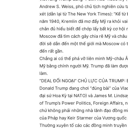
Andrew S. Weiss, phó chủ tịch nghiên cứu t
xét (dẫn lại từ The New York Times): “Kể từ
năm 1940, Kremlin đã mơ đẩy Mỹ ra khỏi vai 
chắn đủ hiểu biết để chớp lấy bất kỳ cơ hội
Moscow đã tìm cách gây chia rẽ Mỹ và châu Â
đời sẽ dẫn đến một thế giới mà Moscow có t
đến rất gần.
Chẳng ai có thể phá vỡ liên minh Mỹ-châu Â
Mỹ bằng chính người Mỹ. Trump đã làm được
làm.
“DEAL ĐỐI NGOẠI” CHỦ LỰC CỦA TRUMP: 
Donald Trump đang chơi “đúng bài” của Vlad
đại sứ Hoa Kỳ tại NATO) và James M. Lindsa
of Trump’s Power Politics, Foreign Affairs, 
chứ không phải những nhà lãnh đạo đồng m
của Pháp hay Keir Starmer của Vương quốc
Thường xuyên tố cáo các đồng minh truyền t