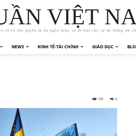
UẦN VIỆT N
và cổ vũ cho quyền tự do ngôn luận, tự do báo chí, tự do thông tin c
NEWS
KINH TẾ-TÀI CHÍNH
GIÁO DỤC
BLO
131
0