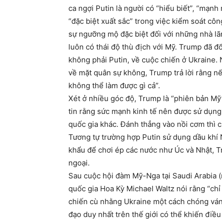
ca ngợi Putin là người có “hiểu biết”, “mạnh
“đặc biệt xuất sắc” trong việc kiểm soát c
sự ngưỡng mộ đặc biệt đối với những nhà lãn
luôn có thái độ thù địch với Mỹ. Trump đã 
không phải Putin, về cuộc chiến ở Ukraine. 
về mặt quân sự không, Trump trả lời rằng n
không thể làm được gì cả”.
Xét ở nhiều góc độ, Trump là “phiên bản Mỹ
tin rằng sức mạnh kinh tế nên được sử dụn
quốc gia khác. Đánh thẳng vào nồi cơm thì 
Tương tự trường hợp Putin sử dụng dầu khí 
khẩu để chơi ép các nước như Úc và Nhật, T
ngoại.
Sau cuộc hội đàm Mỹ-Nga tại Saudi Arabia (
quốc gia Hoa Kỳ Michael Waltz nói rằng “ch
chiến cù nhằng Ukraine một cách chóng ván
đạo duy nhất trên thế giới có thể khiến điề