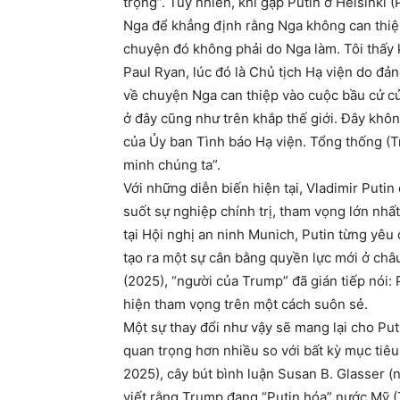
trọng”. Tuy nhiên, khi gặp Putin ở Helsinki
Nga để khẳng định rằng Nga không can thiệp
chuyện đó không phải do Nga làm. Tôi thấy k
Paul Ryan, lúc đó là Chủ tịch Hạ viện do đả
về chuyện Nga can thiệp vào cuộc bầu cử củ
ở đây cũng như trên khắp thế giới. Đây khô
của Ủy ban Tình báo Hạ viện. Tổng thống (T
minh chúng ta”.
Với những diễn biến hiện tại, Vladimir Putin
suốt sự nghiệp chính trị, tham vọng lớn nhấ
tại Hội nghị an ninh Munich, Putin từng yê
tạo ra một sự cân bằng quyền lực mới ở châu
(2025), “người của Trump” đã gián tiếp nói:
hiện tham vọng trên một cách suôn sẻ.
Một sự thay đổi như vậy sẽ mang lại cho Pu
quan trọng hơn nhiều so với bất kỳ mục tiê
2025), cây bút bình luận Susan B. Glasser (n
viết rằng Trump đang “Putin hóa” nước Mỹ (T