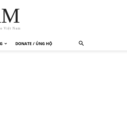
AM
ho Việt Nam
G
DONATE / ỦNG HỘ