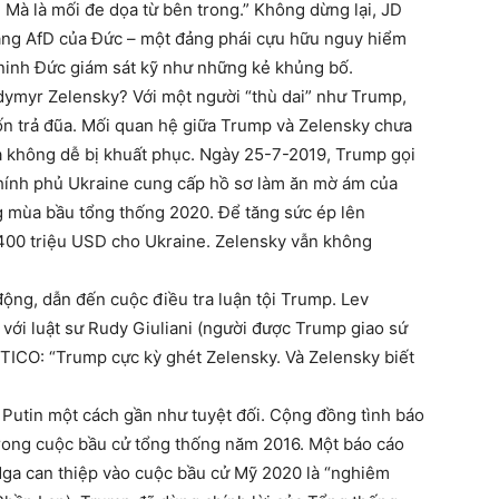
. Mà là mối đe dọa từ bên trong.” Không dừng lại, JD
đảng AfD của Đức – một đảng phái cựu hữu nguy hiểm
ninh Đức giám sát kỹ như những kẻ khủng bố.
dymyr Zelensky? Với một người “thù dai” như Trump,
n trả đũa. Mối quan hệ giữa Trump và Zelensky chưa
à không dễ bị khuất phục. Ngày 25-7-2019, Trump gọi
 chính phủ Ukraine cung cấp hồ sơ làm ăn mờ ám của
 mùa bầu tổng thống 2020. Để tăng sức ép lên
400 triệu USD cho Ukraine. Zelensky vẫn không
động, dẫn đến cuộc điều tra luận tội Trump. Lev
với luật sư Rudy Giuliani (người được Trump giao sứ
ITICO: “Trump cực kỳ ghét Zelensky. Và Zelensky biết
 Putin một cách gần như tuyệt đối. Cộng đồng tình báo
trong cuộc bầu cử tổng thống năm 2016. Một báo cáo
ga can thiệp vào cuộc bầu cử Mỹ 2020 là “nghiêm