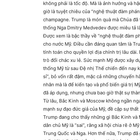
không phải là tốc độ. Mà là ảnh hưởng và 
giờ là tuyệt chiêu của “nghệ thuật đàm phán
champagne. Trump là món quà mà Chúa đã t
thống Nga Dmitry Medvedev được miêu tả là
Được xem là bậc thầy về “nghệ thuật đàm ph
cho nước Mỹ. Điều cần đáng quan tâm là Trum
tính toán cho quyền lợi địa chính trị lâu 
trò đổi chác xu lẻ. Sức mạnh Mỹ được xây dự
thống Mỹ từ sau Đệ nhị Thế chiến đến nay k
sỉ”, bỏ vốn rất đậm, mặc cả những chuyến h
nhân mà là để kiến tạo và phổ biến giá trị 
đã áp dụng, nhưng chưa bao giờ thật sự thà
Từ lâu, Bắc Kinh và Moscow không ngần ngại
mạnh sự đạo đức giả của Mỹ, đề cập sự thất b
Trump đang cho thấy những gì Bắc Kinh và M
dân chủ Mỹ là “sai”, rằng xã hội chia rẽ ở Mỹ
Trung Quốc và Nga. Hơn thế nữa, Trump đã 