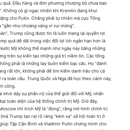
hậu quả. Đầu hàng và đơn phương nhượng bộ chưa bao
”. Không có gì ngạc nhiên khi Kremlin đang khui
ặng cho Putin. Chẳng phải tự nhiên mà cựu Tổng
 “gần như choáng váng vì vui mừng”.
án”, Trump cũng được tin là luôn mang lại quyền lợi
p quá dễ dãi trong việc đổi lợi ích ngắn hạn hơn là
dài. Nước Mỹ không thể mạnh như ngày nay bằng những
ng trên sự kiến tạo những giá trị niềm tin. Các tổng
hông phải là những tay buôn kiếm bạc cắc. Họ “đánh
àng rất lớn, không phải để tìm kiếm danh hão cho cá
Mỹ ra toàn cầu. Trung Quốc và Nga đã học theo cách này,
nh công.
 khơi dậy sự phẫn nộ của thế giới đối với Mỹ, nhấn
ại toàn diện của hệ thống chính trị Mỹ. Giờ đây,
oscow chỉ trích Mỹ là “đúng”, rằng mô hình chính trị
 (mà Trump tạo ra) rõ ràng “kém xa” xã hội toàn trị ở
giúp Tập Cận Bình và Vladimir Putin chứng minh cho