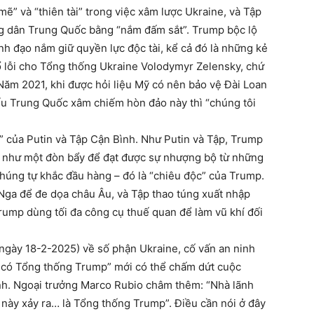
 mẽ” và “thiên tài” trong việc xâm lược Ukraine, và Tập
ông dân Trung Quốc bằng “nắm đấm sắt”. Trump bộc lộ
h đạo nắm giữ quyền lực độc tài, kể cả đó là những kẻ
đổ lỗi cho Tổng thống Ukraine Volodymyr Zelensky, chứ
Năm 2021, khi được hỏi liệu Mỹ có nên bảo vệ Đài Loan
ếu Trung Quốc xâm chiếm hòn đảo này thì “chúng tôi
” của Putin và Tập Cận Bình. Như Putin và Tập, Trump
g như một đòn bẩy để đạt được sự nhượng bộ từ những
chúng tự khắc đầu hàng – đó là “chiêu độc” của Trump.
Nga để đe dọa châu Âu, và Tập thao túng xuất nhập
rump dùng tối đa công cụ thuế quan để làm vũ khí đối
ngày 18-2-2025) về số phận Ukraine, cố vấn an ninh
ỉ có Tổng thống Trump” mới có thể chấm dứt cuộc
h. Ngoại trưởng Marco Rubio châm thêm: “Nhà lãnh
u này xảy ra… là Tổng thống Trump”. Điều cần nói ở đây