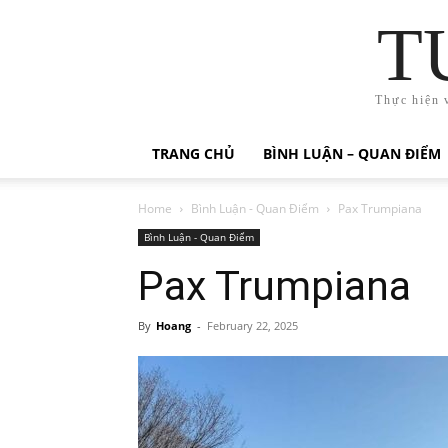
T
Thực hiện 
TRANG CHỦ
BÌNH LUẬN – QUAN ĐIỂM
Home
Bình Luận - Quan Điểm
Pax Trumpiana
Bình Luận - Quan Điểm
Pax Trumpiana
By
Hoang
-
February 22, 2025