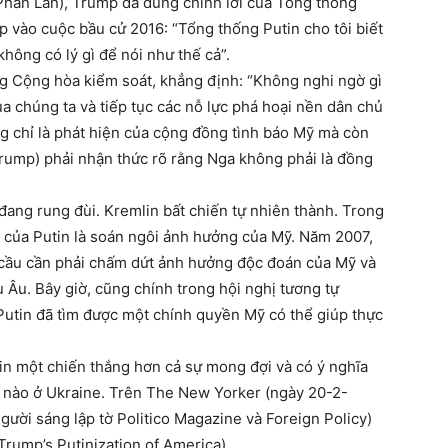
 (Phần Lan), Trump đã dùng chính lời của Tổng thống
 vào cuộc bầu cử 2016: “Tổng thống Putin cho tôi biết
hông có lý gì để nói như thế cả”.
ng Cộng hòa kiểm soát, khẳng định: “Không nghi ngờ gì
a chúng ta và tiếp tục các nỗ lực phá hoại nền dân chủ
ng chỉ là phát hiện của cộng đồng tình báo Mỹ mà còn
rump) phải nhận thức rõ rằng Nga không phải là đồng
 đang rung đùi. Kremlin bất chiến tự nhiên thành. Trong
t của Putin là soán ngôi ảnh hưởng của Mỹ. Năm 2007,
u cầu cần phải chấm dứt ảnh hưởng độc đoán của Mỹ và
 Âu. Bây giờ, cũng chính trong hội nghị tương tự
 Putin đã tìm được một chính quyền Mỹ có thể giúp thực
tin một chiến thắng hơn cả sự mong đợi và có ý nghĩa
u nào ở Ukraine. Trên The New Yorker (ngày 20-2-
gười sáng lập tờ Politico Magazine và Foreign Policy)
rump’s Putinization of America).