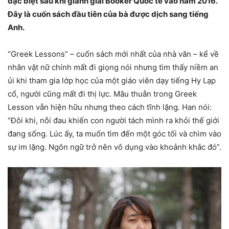
đặc biệt sau khi giành giải Booker Quốc tế vào năm 2016.
Đây là cuốn sách đầu tiên của bà được dịch sang tiếng
Anh.
“Greek Lessons” – cuốn sách mới nhất của nhà văn – kể về
nhân vật nữ chính mất đi giọng nói nhưng tìm thấy niềm an
ủi khi tham gia lớp học của một giáo viên dạy tiếng Hy Lạp
cổ, người cũng mất đi thị lực. Mâu thuẫn trong Greek
Lesson vẫn hiện hữu nhưng theo cách tĩnh lặng. Han nói:
“Đôi khi, nỗi đau khiến con người tách mình ra khỏi thế giới
đang sống. Lúc ấy, ta muốn tìm đến một góc tối và chìm vào
sự im lặng. Ngôn ngữ trở nên vô dụng vào khoảnh khắc đó”.