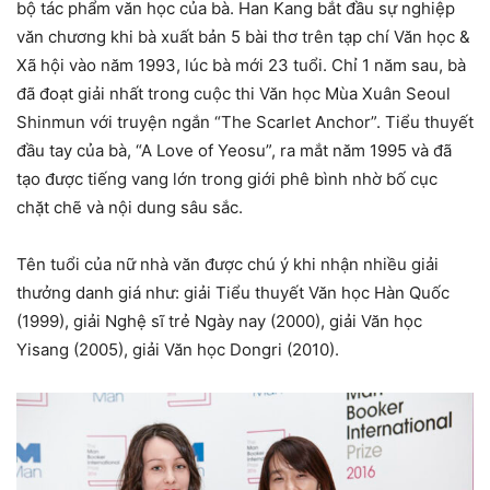
bộ tác phẩm văn học của bà. Han Kang bắt đầu sự nghiệp
văn chương khi bà xuất bản 5 bài thơ trên tạp chí Văn học &
Xã hội vào năm 1993, lúc bà mới 23 tuổi. Chỉ 1 năm sau, bà
đã đoạt giải nhất trong cuộc thi Văn học Mùa Xuân Seoul
Shinmun với truyện ngắn “The Scarlet Anchor”. Tiểu thuyết
đầu tay của bà, “A Love of Yeosu”, ra mắt năm 1995 và đã
tạo được tiếng vang lớn trong giới phê bình nhờ bố cục
chặt chẽ và nội dung sâu sắc.
Tên tuổi của nữ nhà văn được chú ý khi nhận nhiều giải
thưởng danh giá như: giải Tiểu thuyết Văn học Hàn Quốc
(1999), giải Nghệ sĩ trẻ Ngày nay (2000), giải Văn học
Yisang (2005), giải Văn học Dongri (2010).