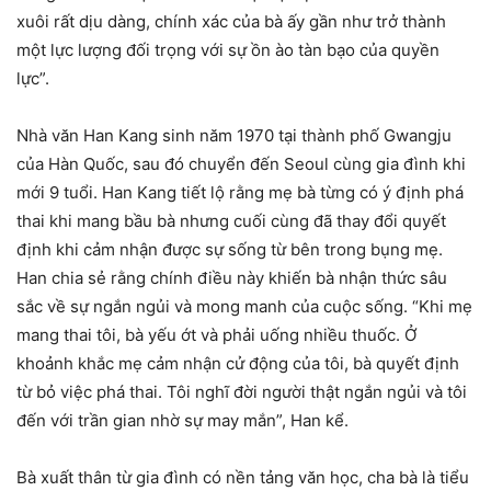
xuôi rất dịu dàng, chính xác của bà ấy gần như trở thành
một lực lượng đối trọng với sự ồn ào tàn bạo của quyền
lực”.
Nhà văn Han Kang sinh năm 1970 tại thành phố Gwangju
của Hàn Quốc, sau đó chuyển đến Seoul cùng gia đình khi
mới 9 tuổi. Han Kang tiết lộ rằng mẹ bà từng có ý định phá
thai khi mang bầu bà nhưng cuối cùng đã thay đổi quyết
định khi cảm nhận được sự sống từ bên trong bụng mẹ.
Han chia sẻ rằng chính điều này khiến bà nhận thức sâu
sắc về sự ngắn ngủi và mong manh của cuộc sống. “Khi mẹ
mang thai tôi, bà yếu ớt và phải uống nhiều thuốc. Ở
khoảnh khắc mẹ cảm nhận cử động của tôi, bà quyết định
từ bỏ việc phá thai. Tôi nghĩ đời người thật ngắn ngủi và tôi
đến với trần gian nhờ sự may mắn”, Han kể.
Bà xuất thân từ gia đình có nền tảng văn học, cha bà là tiểu