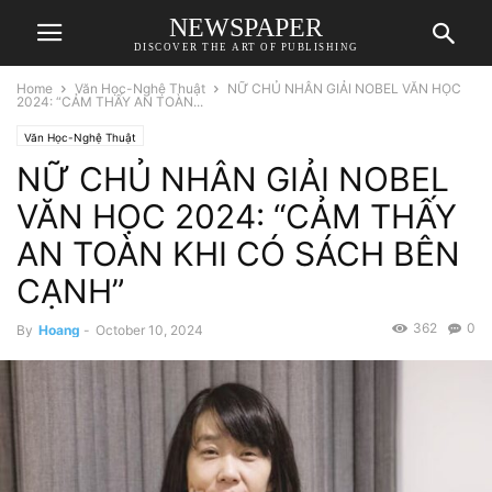
NEWSPAPER
DISCOVER THE ART OF PUBLISHING
Home
Văn Học-Nghệ Thuật
NỮ CHỦ NHÂN GIẢI NOBEL VĂN HỌC
2024: “CẢM THẤY AN TOÀN...
Văn Học-Nghệ Thuật
NỮ CHỦ NHÂN GIẢI NOBEL
VĂN HỌC 2024: “CẢM THẤY
AN TOÀN KHI CÓ SÁCH BÊN
CẠNH”
362
0
By
Hoang
-
October 10, 2024