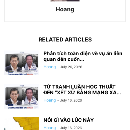
Hoang
RELATED ARTICLES
Phân tích toàn diện về vụ án liên
quan đến cuốn...
Hoang
-
July 26, 2026
TỪ TRANH LUẬN HỌC THUẬT
ĐẾN “XÉT XỬ BẰNG MẠNG XÃ...
Hoang
-
July 16, 2026
NÓI GÌ VÀO LÚC NÀY
Hoang
-
July 16, 2026