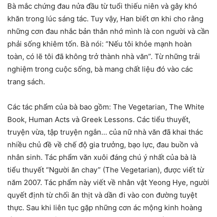
Bà mắc chứng đau nửa đầu từ tuổi thiếu niên và gây khó
khăn trong lúc sáng tác. Tuy vậy, Han biết ơn khi cho rằng
những cơn đau nhắc bản thân nhớ mình là con người và cần
phải sống khiêm tốn. Bà nói: “Nếu tôi khỏe mạnh hoàn
toàn, có lẽ tôi đã không trở thành nhà văn”. Từ những trải
nghiệm trong cuộc sống, bà mang chất liệu đó vào các
trang sách.
Các tác phẩm của bà bao gồm: The Vegetarian, The White
Book, Human Acts và Greek Lessons. Các tiểu thuyết,
truyện vừa, tập truyện ngắn… của nữ nhà văn đã khai thác
nhiều chủ đề về chế độ gia trưởng, bạo lực, đau buồn và
nhân sinh. Tác phẩm văn xuôi đáng chú ý nhất của bà là
tiểu thuyết “Người ăn chay” (The Vegetarian), được viết từ
năm 2007. Tác phẩm này viết về nhân vật Yeong Hye, người
quyết định từ chối ăn thịt và dần đi vào con đường tuyệt
thực. Sau khi liên tục gặp những cơn ác mộng kinh hoàng