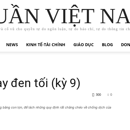
UẦN VIỆT N
và cổ vũ cho quyền tự do ngôn luận, tự do báo chí, tự do thông tin c
NEWS
KINH TẾ-TÀI CHÍNH
GIÁO DỤC
BLOG
DON
 đen tối (kỳ 9)
300
0
ng bằng con lợn, để lách những quy định rất chằng chéo về chống dịch của