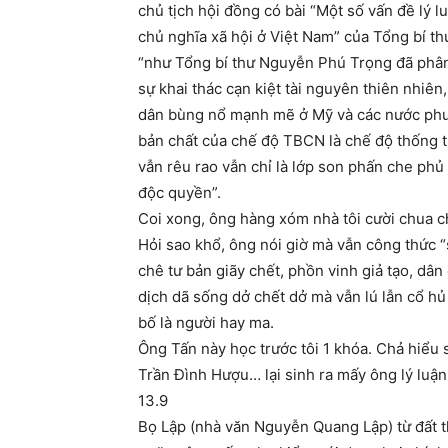
chủ tịch hội đồng có bài “Một số vấn đề lý l
chủ nghĩa xã hội ở Việt Nam” của Tổng bí t
“như Tổng bí thư Nguyễn Phú Trọng đã phân 
sự khai thác cạn kiệt tài nguyên thiên nhi
dân bùng nổ mạnh mẽ ở Mỹ và các nước phư
bản chất của chế độ TBCN là chế độ thống tr
vẫn rêu rao vẫn chỉ là lớp son phấn che ph
độc quyền”.
Coi xong, ông hàng xóm nhà tôi cười chua ch
Hỏi sao khổ, ông nói giờ mà vẫn công thức “
chê tư bản giãy chết, phồn vinh giả tạo, dâ
dịch dã sống dở chết dở mà vẫn lú lẫn cổ hủ 
bố là người hay ma.
Ông Tấn này học trước tôi 1 khóa. Chả hiểu 
Trần Đình Hượu… lại sinh ra mấy ông lý luận
13.9
Bọ Lập (nhà văn Nguyễn Quang Lập) từ đất t