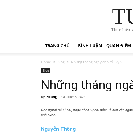
T
Thực hiện 
TRANG CHỦ
BÌNH LUẬN – QUAN ĐIỂM
Home
Blog
Những tháng ngày đen tối (kỳ 9)
Blog
Những tháng ngày
By
Hoang
-
October 3, 2024
Con người đã bị coi, hoặc đành tự coi mình là con vật, nga
nhà nước.
Nguyễn Thông