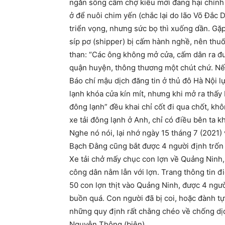
ngăn sông cấm chợ kiểu mới đang hại chính
ở để nuôi chim yến (chắc lại do lão Võ Đắc 
triển vọng, nhưng sức bọ thì xuống dần. Gặp
síp pơ (shipper) bị cấm hành nghề, nên thu
than: “Các ông không mở cửa, cấm dân ra đườ
quận huyện, thông thương một chút chứ. Nếu 
Báo chí mậu dịch đăng tin ở thủ đô Hà Nội l
lạnh khóa cửa kín mít, nhưng khi mở ra thấy
đông lạnh” đều khai chỉ cốt đi qua chốt, khô
xe tải đông lạnh ở Anh, chỉ có điều bên ta 
Nghe nó nói, lại nhớ ngày 15 tháng 7 (2021
Bạch Đằng cũng bắt được 4 người định trốn 
Xe tải chở mấy chục con lợn về Quảng Ninh,
công dân nằm lẫn với lợn. Trang thông tin đi
50 con lợn thịt vào Quảng Ninh, được 4 ngư
buồn quá. Con người đã bị coi, hoặc đành tự
những quy định rất chằng chéo về chống dị
Nguyễn Thông (biên)