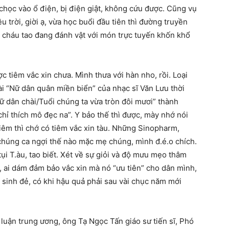
 chọc vào ổ điện, bị điện giật, không cứu được. Cũng vụ
 trời, giời ạ, vừa học buổi đầu tiên thì đường truyền
 cháu tao đang đánh vật với món trực tuyến khốn khổ
 tiêm vắc xin chưa. Mình thưa với hàn nho, rồi. Loại
i “Nữ dân quân miền biển” của nhạc sĩ Văn Lưu thời
ữ dân chài/Tuổi chúng ta vừa tròn đôi mươi” thành
chỉ thích mô đẹc na”. Y bảo thế thì được, mày nhớ nói
tiêm thì chớ có tiêm vắc xin tàu. Những Sinopharm,
 chúng ca ngợi thế nào mặc mẹ chúng, mình đ.é.o chích.
ụi T.àu, tao biết. Xét về sự giỏi và độ mưu mẹo thâm
, ai dám đảm bảo vắc xin mà nó “ưu tiên” cho dân mình,
g sinh đẻ, có khi hậu quả phải sau vài chục năm mới
 luận trung ương, ông Tạ Ngọc Tấn giáo sư tiến sĩ, Phó