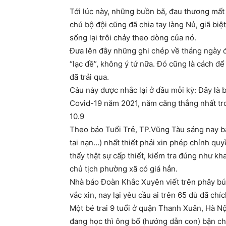
Tới lúc này, những buồn bã, đau thương mất 
chú bộ đội cũng đã chia tay làng Nủ, giã biệ
sống lại trôi chảy theo dòng của nó.
Đưa lên đây những ghi chép về tháng ngày 
“lạc đề”, không ý tứ nữa. Đó cũng là cách 
đã trải qua.
Câu này được nhắc lại ở đầu mỗi kỳ: Đây là 
Covid-19 năm 2021, năm căng thẳng nhất tro
10.9
Theo báo Tuổi Trẻ, TP.Vũng Tàu sáng nay b
tai nạn…) nhất thiết phải xin phép chính q
thấy thật sự cấp thiết, kiểm tra đúng như kh
chủ tịch phường xã có giá hẳn.
Nhà báo Đoàn Khắc Xuyên viết trên phây bú
vắc xin, nay lại yêu cầu ai trên 65 dù đã ch
Một bé trai 9 tuổi ở quận Thanh Xuân, Hà Nội
đang học thì ông bố (hướng dẫn con) bận ch