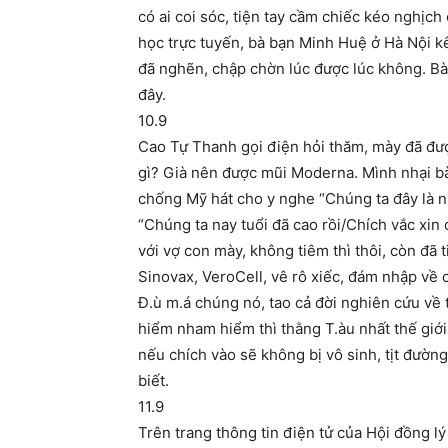
có ai coi sóc, tiện tay cầm chiếc kéo nghịch
học trực tuyến, bà bạn Minh Huệ ở Hà Nội kêu
đã nghẽn, chập chờn lúc được lúc không. Bà
đây.
10.9
Cao Tự Thanh gọi điện hỏi thăm, mày đã được
gì? Già nên được mũi Moderna. Mình nhại bà
chống Mỹ hát cho y nghe “Chúng ta đây là n
“Chúng ta nay tuổi đã cao rồi/Chích vắc xin 
với vợ con mày, không tiêm thì thôi, còn đã 
Sinovax, VeroCell, vê rô xiếc, đám nhập về
Đ.ù m.á chúng nó, tao cả đời nghiên cứu về t
hiểm nham hiểm thì thằng T.àu nhất thế giới
nếu chích vào sẽ không bị vô sinh, tịt đườn
biết.
11.9
Trên trang thông tin điện tử của Hội đồng lý