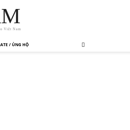
AM
ho Việt Nam
ATE / ỦNG HỘ