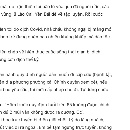
mát do trận thiên tai bão lũ vừa qua đã nguôi dần, các
t vùng lũ Lào Cai, Yên Bái để về tập luyện. Rồi cuộc
đen tối do dịch Covid, nhà cháu không ngại bị mắng mỏ
để bọn trẻ đừng quên bao nhiêu khủng khiếp mà dân tộc
biên chép về hiện thực cuộc sống thời gian bị dịch
ng cơn dịch thế kỷ.
an hành quy định người dân muốn đi cấp cứu (bệnh tật,
uyền địa phương phường xã. Chính quyền xem xét, nếu
ai báo yêu cầu, thì mới cấp phép cho đi. Tự dưng chức
c: “Hôm trước quy định tuổi trên 65 không được chích
ích đủ 2 mũi vẫn không được ra đường. Cc”.
 học trực tuyến bị điện giật chết. Lý do lãng nhách,
út việc đi ra ngoài. Em bé tạm ngưng trực tuyến, không