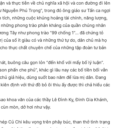
uận và thực tiễn về chủ nghĩa xã hội và con đường đi lên
hư Nguyễn Phú Trọng”, trong đó ông giáo sư Tấn ca ngợi
tích, những cuộc khủng hoảng tài chính, năng lượng,
ên, những phong trào phản kháng của quần chúng nhân
ơng Tây như phong trào “99 chống 1”… đã chứng tỏ
ị của số ít giàu có và những thứ tự do, dân chủ mà họ
ủ cho thực chất chuyên chế của những tập đoàn tư bản
át, buông câu gọn lỏn “đến khổ với mấy bố lý luận”.
son phấn che phủ”, khác gì lâu nay các bố tiền bối vẫn
n chủ giả hiệu, dùng suốt bao năm để lừa mị dân. Đang
kiên định với thứ đồ bỏ ôi thiu ấy được thì chả hiểu các
sao khoa văn của các thầy Lê Đình Kỵ, Đinh Gia Khánh,
 cùn mòn, dở hơi như vậy.
hép Củ Chi kêu vọng trên phây búc, than thở tình trạng