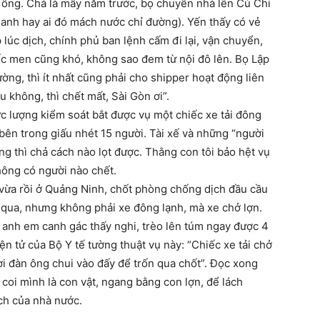
 ổng. Chả là mấy năm trước, bọ chuyển nhà lên Củ Chi
Danh hay ai đó mách nước chỉ đường). Yến thấy có vẻ
 lúc dịch, chính phủ ban lệnh cấm đi lại, vận chuyển,
ốc men cũng khó, không sao đem từ nội đô lên. Bọ Lập
ng, thì ít nhất cũng phải cho shipper hoạt động liên
không, thì chết mất, Sài Gòn ơi”.
ực lượng kiểm soát bắt được vụ một chiếc xe tải đông
 bên trong giấu nhét 15 người. Tài xế và những “người
ng thì chả cách nào lọt được. Thằng con tôi bảo hệt vụ
không có người nào chết.
) vừa rồi ở Quảng Ninh, chốt phòng chống dịch đầu cầu
qua, nhưng không phải xe đông lạnh, mà xe chở lợn.
 anh em canh gác thấy nghi, trèo lên túm ngay được 4
ện tử của Bộ Y tế tường thuật vụ này: “Chiếc xe tải chở
ời đàn ông chui vào đấy để trốn qua chốt”. Đọc xong
 coi mình là con vật, ngang bằng con lợn, để lách
ch của nhà nước.