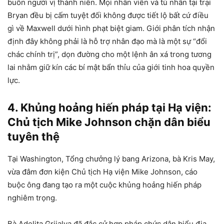
buôn người vị thành niên. Mọi nhân viên và tù nhân tại trại
Bryan đều bị cấm tuyệt đối không được tiết lộ bất cứ điều
gì về Maxwell dưới hình phạt biệt giam. Giới phân tích nhận
định đây không phải là hỗ trợ nhân đạo mà là một sự “đổi
chác chính trị”, dọn đường cho một lệnh ân xá trong tương
lai nhằm giữ kín các bí mật bẩn thỉu của giới tinh hoa quyền
lực.
4. Khủng hoảng hiến pháp tại Hạ viện:
Chủ tịch Mike Johnson chặn dân biểu
tuyên thệ
Tại Washington, Tổng chưởng lý bang Arizona, bà Kris May,
vừa đâm đơn kiện Chủ tịch Hạ viện Mike Johnson, cáo
buộc ông đang tạo ra một cuộc khủng hoảng hiến pháp
nghiêm trọng.
Bà Adelita Grijalva đã đắc cử hợp pháp chức dân biểu địa