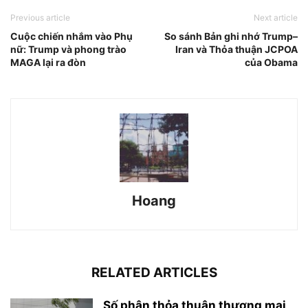
Previous article
Next article
Cuộc chiến nhắm vào Phụ
So sánh Bản ghi nhớ Trump–
nữ: Trump và phong trào
Iran và Thỏa thuận JCPOA
MAGA lại ra đòn
của Obama
Hoang
RELATED ARTICLES
Số phận thỏa thuận thương mại