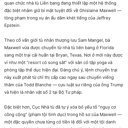
quan chức nhà tù Liên bang đang thiết lập một hệ thống
đặc biệt nhằm giữ bí mật tuyệt đối về Ghislaine Maxwell —
tòng phạm trong vụ án ấu dâm khét tiếng của Jeffrey
Epstein.
Theo cố vấn giới tù nhân thượng lưu Sam Mangel, bà
Maxwell vừa được chuyển từ nhà tù liên bang ở Florida
sang một trại cải huấn tại Bryan, Texas. Nơi ở mới này được
ví như một “resort có song sắt” với sân cỏ tập yoga và
phòng tập thể dục hiện đại. Đáng chú ý, lệnh chuyển trại
này xuất phát từ chỉ thị cấp cao ngay sau chuyến viếng
thăm của Todd Blanche — cựu luật sư riêng của ông Trump
và hiện là nhân vật số 2 tại Bộ Tư pháp.
Đặc biệt hơn, Cục Nhà tù đã tự ý xóa bỏ yếu tố “nguy cơ
công cộng” (phạm tội tình dục) trong hồ sơ của Maxwell —
một đặc quyền chưa từng có tiền lệ đối với một tội danh