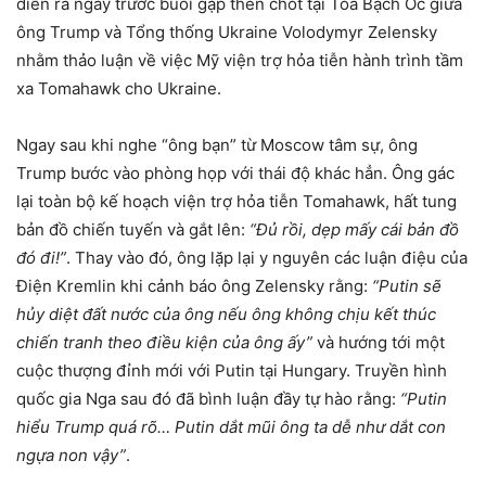
diễn ra ngay trước buổi gặp then chốt tại Tòa Bạch Ốc giữa
ông Trump và Tổng thống Ukraine Volodymyr Zelensky
nhằm thảo luận về việc Mỹ viện trợ hỏa tiễn hành trình tầm
xa Tomahawk cho Ukraine.
Ngay sau khi nghe “ông bạn” từ Moscow tâm sự, ông
Trump bước vào phòng họp với thái độ khác hẳn. Ông gác
lại toàn bộ kế hoạch viện trợ hỏa tiễn Tomahawk, hất tung
bản đồ chiến tuyến và gắt lên:
“Đủ rồi, dẹp mấy cái bản đồ
đó đi!”
. Thay vào đó, ông lặp lại y nguyên các luận điệu của
Điện Kremlin khi cảnh báo ông Zelensky rằng:
“Putin sẽ
hủy diệt đất nước của ông nếu ông không chịu kết thúc
chiến tranh theo điều kiện của ông ấy”
và hướng tới một
cuộc thượng đỉnh mới với Putin tại Hungary. Truyền hình
quốc gia Nga sau đó đã bình luận đầy tự hào rằng:
“Putin
hiểu Trump quá rõ… Putin dắt mũi ông ta dễ như dắt con
ngựa non vậy”
.