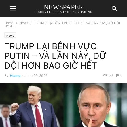
NEWSPAPER
DISCOVER THE ART OF PUBLISHING
Home
News
TRUMP LẠI BÊNH VỰC PUTIN – VÀ LẦN NÀY, DỮ DỘI
HƠN...
News
TRUMP LẠI BÊNH VỰC
PUTIN – VÀ LẦN NÀY, DỮ
DỘI HƠN BAO GIỜ HẾT
53
0
By
Hoang
-
June 26, 2026