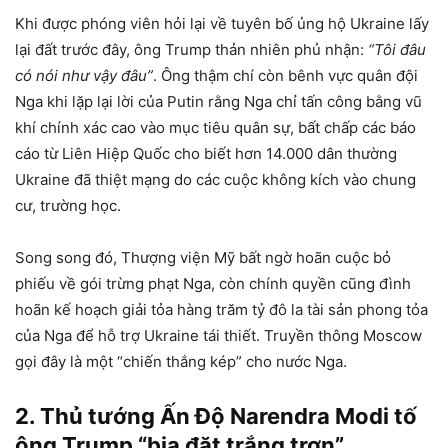
Khi được phóng viên hỏi lại về tuyên bố ủng hộ Ukraine lấy
lại đất trước đây, ông Trump thản nhiên phủ nhận:
“Tôi đâu
có nói như vậy đâu”
. Ông thậm chí còn bênh vực quân đội
Nga khi lặp lại lời của Putin rằng Nga chỉ tấn công bằng vũ
khí chính xác cao vào mục tiêu quân sự, bất chấp các báo
cáo từ Liên Hiệp Quốc cho biết hơn 14.000 dân thường
Ukraine đã thiệt mạng do các cuộc không kích vào chung
cư, trường học.
Song song đó, Thượng viện Mỹ bất ngờ hoãn cuộc bỏ
phiếu về gói trừng phạt Nga, còn chính quyền cũng đình
hoãn kế hoạch giải tỏa hàng trăm tỷ đô la tài sản phong tỏa
của Nga để hỗ trợ Ukraine tái thiết. Truyền thông Moscow
gọi đây là một “chiến thắng kép” cho nước Nga.
2. Thủ tướng Ấn Độ Narendra Modi tố
ông Trump “bịa đặt trắng trợn”