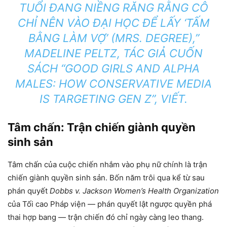
TUỔI ĐANG NIỀNG RĂNG RẰNG CÔ
CHỈ NÊN VÀO ĐẠI HỌC ĐỂ LẤY ‘TẤM
BẰNG LÀM VỢ’ (MRS. DEGREE),”
MADELINE PELTZ, TÁC GIẢ CUỐN
SÁCH
“GOOD GIRLS AND ALPHA
MALES: HOW CONSERVATIVE MEDIA
IS TARGETING GEN Z”
, VIẾT.
Tâm chấn: Trận chiến giành quyền
sinh sản
Tâm chấn của cuộc chiến nhắm vào phụ nữ chính là trận
chiến giành quyền sinh sản. Bốn năm trôi qua kể từ sau
phán quyết
Dobbs v. Jackson Women’s Health Organization
của Tối cao Pháp viện — phán quyết lật ngược quyền phá
thai hợp bang — trận chiến đó chỉ ngày càng leo thang.