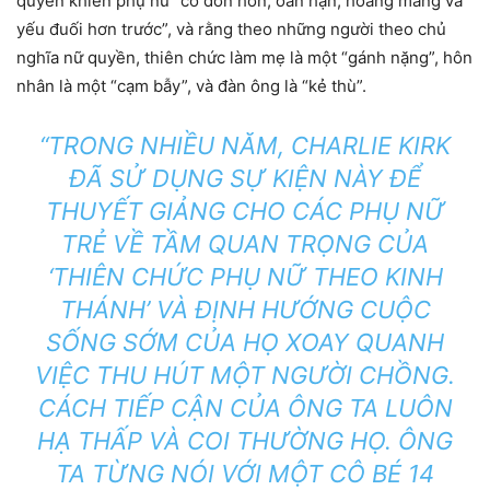
quyền khiến phụ nữ “cô đơn hơn, oán hận, hoang mang và
yếu đuối hơn trước”, và rằng theo những người theo chủ
nghĩa nữ quyền, thiên chức làm mẹ là một “gánh nặng”, hôn
nhân là một “cạm bẫy”, và đàn ông là “kẻ thù”.
“TRONG NHIỀU NĂM, CHARLIE KIRK
ĐÃ SỬ DỤNG SỰ KIỆN NÀY ĐỂ
THUYẾT GIẢNG CHO CÁC PHỤ NỮ
TRẺ VỀ TẦM QUAN TRỌNG CỦA
‘THIÊN CHỨC PHỤ NỮ THEO KINH
THÁNH’ VÀ ĐỊNH HƯỚNG CUỘC
SỐNG SỚM CỦA HỌ XOAY QUANH
VIỆC THU HÚT MỘT NGƯỜI CHỒNG.
CÁCH TIẾP CẬN CỦA ÔNG TA LUÔN
HẠ THẤP VÀ COI THƯỜNG HỌ. ÔNG
TA TỪNG NÓI VỚI MỘT CÔ BÉ 14