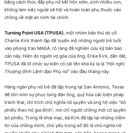
bằng cách thúc đẩy phụ nữ kết hôn sớm, sinh nhiều con,
không làm việc ngoài xã hội và hoàn toàn phụ thuộc vào
chồng về mặt an ninh tài chính.
Turning Point USA (TPUSA)
, một nhóm bảo thủ do cố
Charlie Kirk thành lập để tuyển mộ những người trẻ tuổi
vào phong trào MAGA, rõ ràng đã nghiên cứu kỹ bản báo
cáo này. Hiện do người vợ góa của ông, Erika Kirk, dẫn dắt,
TPUSA đã tổ chức sự kiện có cái tên khá kỳ lạ là
“Hội nghị
Thượng đỉnh Lãnh đạo Phụ nữ”
vào đầu tháng này.
Hàng ngàn phụ nữ trẻ đã tập trung tại San Antonio, Texas
để tôn vinh sự phục tùng đàn ông, quỷ hóa các biện pháp
tránh thai, chỉ trích chủ nghĩa nữ quyền và ủng hộ việc “bỏ
phiếu theo hộ gia đình”, nơi chỉ người chồng mới có quyền
bỏ phiếu. Trong lễ khai mạc, bà Kirk đã lặp lại những niềm
tin của chồng mình, chủ yếu trong số đó là chủ nghĩa nữ