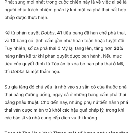
Phát súng mới nhất trong cuộc chiến này là về việc ai sẽ là
người chịu trách nhiệm pháp lý khi một ca phá thai bất hợp
pháp được thực hiện.
Kể từ phán quyết
Dobbs
,
41
tiểu bang đã hạn chế phá thai,
và
13
bang có lệnh cấm gần như hoàn toàn hoặc tuyệt đối.
Tuy nhiên, số ca phá thai ở Mỹ lại tăng lên, tăng hơn
20%
hàng năm kể từ khi phán quyết được ban hành. Nếu mục
tiêu của quyết định từ Tòa án là xóa bỏ nạn phá thai ở Mỹ,
thì
Dobbs
là một thảm họa.
Sự gia tăng đó chủ yếu là nhờ vào sự sẵn có của thuốc phá
thai bằng đường uống, ngay cả ở những bang cấm phá thai
bằng phẫu thuật. Cho đến nay, những phụ nữ tiến hành phá
thai vẫn được miễn trừ khỏi các hậu quả pháp lý, trong khi
các bác sĩ và nhà cung cấp dịch vụ thì không.