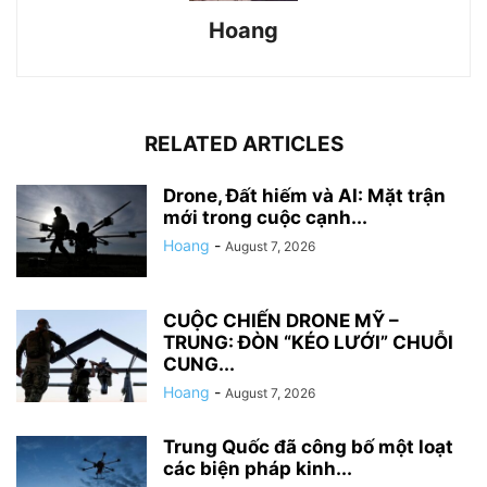
Hoang
RELATED ARTICLES
Drone, Đất hiếm và AI: Mặt trận
mới trong cuộc cạnh...
Hoang
-
August 7, 2026
CUỘC CHIẾN DRONE MỸ –
TRUNG: ĐÒN “KÉO LƯỚI” CHUỖI
CUNG...
Hoang
-
August 7, 2026
Trung Quốc đã công bố một loạt
các biện pháp kinh...