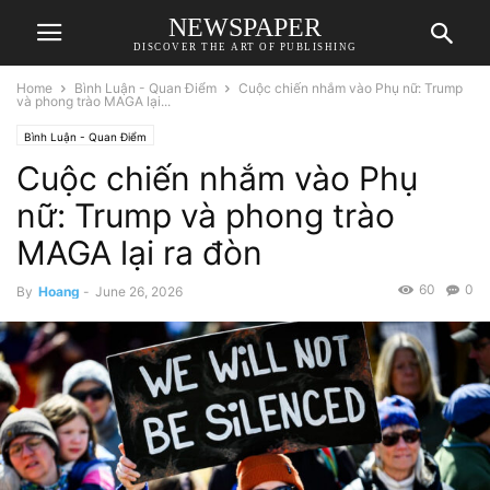
NEWSPAPER
DISCOVER THE ART OF PUBLISHING
Home
Bình Luận - Quan Điểm
Cuộc chiến nhắm vào Phụ nữ: Trump
và phong trào MAGA lại...
Bình Luận - Quan Điểm
Cuộc chiến nhắm vào Phụ
nữ: Trump và phong trào
MAGA lại ra đòn
60
0
By
Hoang
-
June 26, 2026