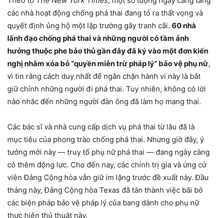
Theo tờ
The New York Times
, một số lượng ngày càng tăng
các nhà hoạt động chống phá thai đang tỏ ra thất vọng và
quyết định ủng hộ một lập trường gây tranh cãi.
60 nhà
lãnh đạo chống phá thai và những người có tầm ảnh
hưởng thuộc phe bảo thủ gần đây đã ký vào một đơn kiến
nghị nhằm xóa bỏ “quyền miễn trừ pháp lý” bảo vệ phụ nữ
,
vì tin rằng cách duy nhất để ngăn chặn hành vi này là bắt
giữ chính những người đi phá thai. Tuy nhiên, không có lời
nào nhắc đến những người đàn ông đã làm họ mang thai.
Các bác sĩ và nhà cung cấp dịch vụ phá thai từ lâu đã là
mục tiêu của phong trào chống phá thai. Nhưng giờ đây, ý
tưởng mới này — truy tố phụ nữ phá thai — đang ngày càng
có thêm động lực. Cho đến nay, các chính trị gia và ứng cử
viên Đảng Cộng hòa vẫn giữ im lặng trước đề xuất này. Đầu
tháng này, Đảng Cộng hòa Texas đã tán thành việc bãi bỏ
các biện pháp bảo vệ pháp lý của bang dành cho phụ nữ
thực hiện thủ thuật này.