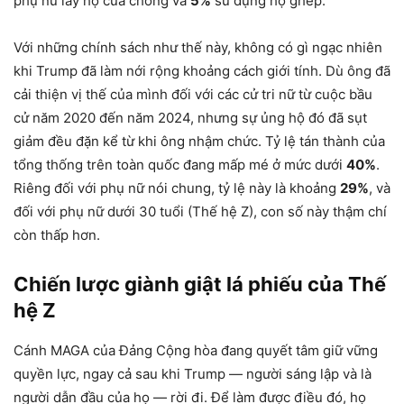
phụ nữ lấy họ của chồng và
5%
sử dụng họ ghép.
Với những chính sách như thế này, không có gì ngạc nhiên
khi Trump đã làm nới rộng khoảng cách giới tính. Dù ông đã
cải thiện vị thế của mình đối với các cử tri nữ từ cuộc bầu
cử năm 2020 đến năm 2024, nhưng sự ủng hộ đó đã sụt
giảm đều đặn kể từ khi ông nhậm chức. Tỷ lệ tán thành của
tổng thống trên toàn quốc đang mấp mé ở mức dưới
40%
.
Riêng đối với phụ nữ nói chung, tỷ lệ này là khoảng
29%
, và
đối với phụ nữ dưới 30 tuổi (Thế hệ Z), con số này thậm chí
còn thấp hơn.
Chiến lược giành giật lá phiếu của Thế
hệ Z
Cánh MAGA của Đảng Cộng hòa đang quyết tâm giữ vững
quyền lực, ngay cả sau khi Trump — người sáng lập và là
người dẫn đầu của họ — rời đi. Để làm được điều đó, họ