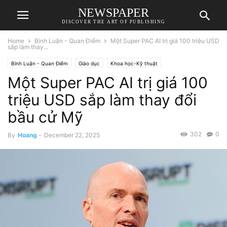
NEWSPAPER
DISCOVER THE ART OF PUBLISHING
Home
Bình Luận - Quan Điểm
Một Super PAC AI trị giá 100 triệu USD
sắp làm thay...
Bình Luận - Quan Điểm
Giáo dục
Khoa học-Kỹ thuật
Một Super PAC AI trị giá 100
triệu USD sắp làm thay đổi
bầu cử Mỹ
302
0
By
Hoang
-
December 22, 2025