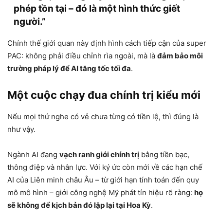
phép tồn tại – đó là một hình thức giết
người.”
Chính thế giới quan này định hình cách tiếp cận của super
PAC: không phải điều chỉnh rìa ngoài, mà là
đảm bảo môi
trường pháp lý để AI tăng tốc tối đa
.
Một cuộc chạy đua chính trị kiểu mới
Nếu mọi thứ nghe có vẻ chưa từng có tiền lệ, thì đúng là
như vậy.
Ngành AI đang
vạch ranh giới chính trị
bằng tiền bạc,
thông điệp và nhân lực. Với ký ức còn mới về các hạn chế
AI của Liên minh châu Âu – từ giới hạn tính toán đến quy
mô mô hình – giới công nghệ Mỹ phát tín hiệu rõ ràng:
họ
sẽ không để kịch bản đó lặp lại tại Hoa Kỳ
.