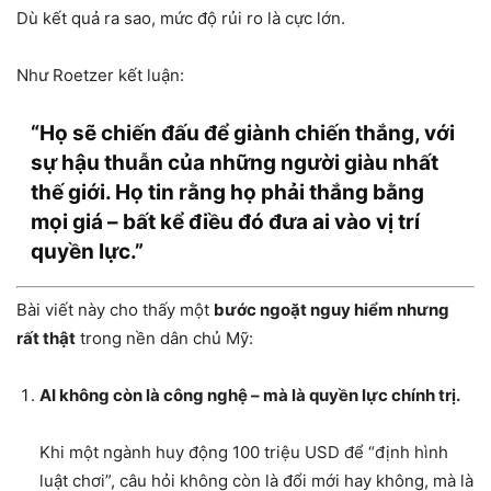
Dù kết quả ra sao, mức độ rủi ro là cực lớn.
Như Roetzer kết luận:
“Họ sẽ chiến đấu để giành chiến thắng, với
sự hậu thuẫn của những người giàu nhất
thế giới. Họ tin rằng họ phải thắng bằng
mọi giá – bất kể điều đó đưa ai vào vị trí
quyền lực.”
Bài viết này cho thấy một
bước ngoặt nguy hiểm nhưng
rất thật
trong nền dân chủ Mỹ:
AI không còn là công nghệ – mà là quyền lực chính trị.
Khi một ngành huy động 100 triệu USD để “định hình
luật chơi”, câu hỏi không còn là đổi mới hay không, mà là