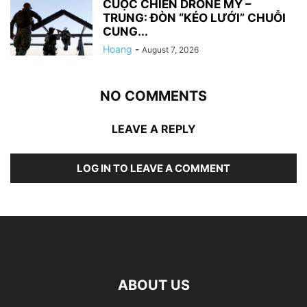
CUỘC CHIẾN DRONE MỸ –
TRUNG: ĐÒN “KÉO LƯỚI” CHUỖI
CUNG...
Hoang
-
August 7, 2026
NO COMMENTS
LEAVE A REPLY
LOG IN TO LEAVE A COMMENT
ABOUT US