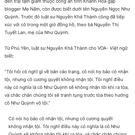
đến trại tạm giam thuộc công an tỉnh Khánh Hòa gặp
blogger Mẹ Nấm, còn được biết dưới tên Nguyễn Ngọc Như
Quỳnh. Trước đó luật sư Nguyễn Khả Thành cũng đã tiếp
xúc với cô trong một giờ đồng hồ, theo bà Nguyễn Thị
Tuyết Lan, mẹ của Như Quỳnh.
Từ Phú Yên, luật sư Nguyễn Khả Thành cho VOA- Việt ngữ
biết:
“Tôi hỏi cô nghĩ gì về bản cáo trạng, cô nói họ bảo cô nhận
tội, nhưng cô cương quyết không nhận tội. Tôi nghĩ điều
này có nghĩa là cô Như Quỳnh sẽ không nhận tôi khi ra tòa,
và chắc chắn chúng tôi sẽ tranh tụng trước tòa theo hướng
cô Như Quỳnh vô tội.”
Cô nói họ bảo cô nhận tội, nhưng cô cương quyết
không nhận tội. Tôi nghĩ điều này có nghĩa là cô Như
Quỳnh sẽ không nhận tội khi ra tòa, và chắc chắn chúng