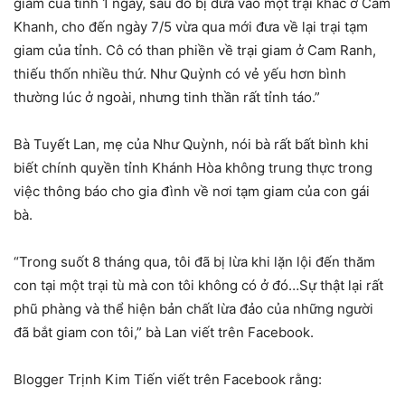
giam của tỉnh 1 ngày, sau đó bị đưa vào một trại khác ở Cam
Khanh, cho đến ngày 7/5 vừa qua mới đưa về lại trại tạm
giam của tỉnh. Cô có than phiền về trại giam ở Cam Ranh,
thiếu thốn nhiều thứ. Như Quỳnh có vẻ yếu hơn bình
thường lúc ở ngoài, nhưng tinh thần rất tỉnh táo.”
Bà Tuyết Lan, mẹ của Như Quỳnh, nói bà rất bất bình khi
biết chính quyền tỉnh Khánh Hòa không trung thực trong
việc thông báo cho gia đình về nơi tạm giam của con gái
bà.
“Trong suốt 8 tháng qua, tôi đã bị lừa khi lặn lội đến thăm
con tại một trại tù mà con tôi không có ở đó…Sự thật lại rất
phũ phàng và thể hiện bản chất lừa đảo của những người
đã bắt giam con tôi,” bà Lan viết trên Facebook.
Blogger Trịnh Kim Tiến viết trên Facebook rằng: