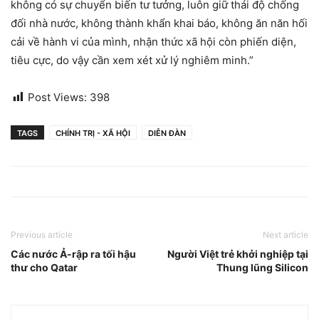
không có sự chuyển biến tư tưởng, luôn giữ thái độ chống
đối nhà nước, không thành khẩn khai báo, không ăn năn hối
cải về hành vi của mình, nhận thức xã hội còn phiến diện,
tiêu cực, do vậy cần xem xét xử lý nghiêm minh.”
Post Views:
398
TAGS
CHÍNH TRỊ - XÃ HỘI
DIỄN ĐÀN
Previous article
Next article
Các nước Ả-rập ra tối hậu
Người Việt trẻ khởi nghiệp tại
thư cho Qatar
Thung lũng Silicon