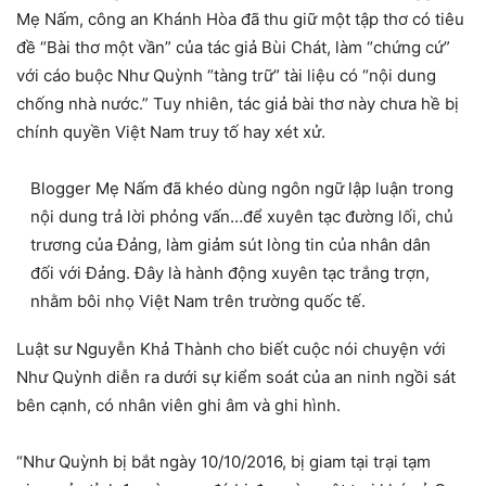
Mẹ Nấm, công an Khánh Hòa đã thu giữ một tập thơ có tiêu
đề “Bài thơ một vần” của tác giả Bùi Chát, làm “chứng cứ”
với cáo buộc Như Quỳnh “tàng trữ” tài liệu có “nội dung
chống nhà nước.” Tuy nhiên, tác giả bài thơ này chưa hề bị
chính quyền Việt Nam truy tố hay xét xử.
Blogger Mẹ Nấm đã khéo dùng ngôn ngữ lập luận trong
nội dung trả lời phỏng vấn…để xuyên tạc đường lối, chủ
trương của Đảng, làm giảm sút lòng tin của nhân dân
đối với Đảng. Đây là hành động xuyên tạc trắng trợn,
nhằm bôi nhọ Việt Nam trên trường quốc tế.
Luật sư Nguyễn Khả Thành cho biết cuộc nói chuyện với
Như Quỳnh diễn ra dưới sự kiểm soát của an ninh ngồi sát
bên cạnh, có nhân viên ghi âm và ghi hình.
“Như Quỳnh bị bắt ngày 10/10/2016, bị giam tại trại tạm