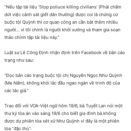
“Nếu tập tài liệu ‘Stop poliuce killing civilians’ (Phải chấm
dứt việc cảnh sát giết dân thường) được coi là chứng cứ
buộc tội Quỳnh thì cơ quan công an cần bắt thêm nhiều
người… vì tôi chính là người khởi xướng và tham gia soạn
thảo chính tập tài liệu này.”
Luật sư Lê Công Định nhận định trên Facebook về bản cáo
trạng như sau:
“Đọc bản cáo trạng buộc tội chị Nguyễn Ngọc Như Quỳnh
(Mẹ Nấm), không khỏi lắc đầu ngao ngán về trình độ của
các tác giả.”
Trao đổi với VOA-Việt ngữ hôm 19/6, bà Tuyết Lan nói một
thư ký tòa án vào sáng 19/6 cho biết gia đình bà không
được dự phiên tòa xét xử Như Quỳnh vì đây là một phiên
tòa “đặc thù”: