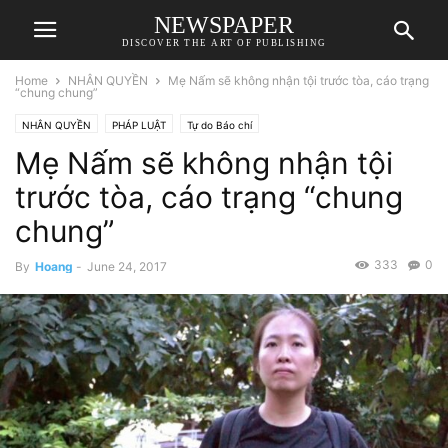
NEWSPAPER
DISCOVER THE ART OF PUBLISHING
Home
NHÂN QUYỀN
Mẹ Nấm sẽ không nhận tội trước tòa, cáo trạng
“chung chung”
NHÂN QUYỀN
PHÁP LUẬT
Tự do Báo chí
Mẹ Nấm sẽ không nhận tội
trước tòa, cáo trạng “chung
chung”
333
0
By
Hoang
-
June 24, 2017