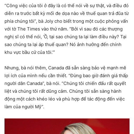
“Công việc của tôi ở đây là có thể nói về sự thật, và điều đó
diễn ra trước bất kỳ mối đe dọa nào về thuế quan trả đũa từ
phía chúng tôi”, bà Joly cho biết trong một cuộc phỏng vấn
với tờ The Times vào thứ năm. “Bởi vì sau đó các thượng
nghị sĩ có thể nói, ‘Ồ, tại sao chúng ta lại làm điều này? Tại
sao chúng ta lại áp thuế quan? Nó ảnh hưởng đến chính
khu vực bầu cử của tôi.’”
Nhưng, bà nói thêm, Canada đã sẵn sàng bảo vệ mạnh mẽ
lợi ích của mình nếu cần thiết. “Đừng bao giờ đánh giá thấp
người dân Canada”, bà nói. “Chúng tôi chiến đấu rất quyết
liệt và chúng tôi rất dũng cảm. Chúng tôi sẵn sàng hành
động một cách khéo léo và phù hợp để tác động đến việc
làm của người Mỹ”.