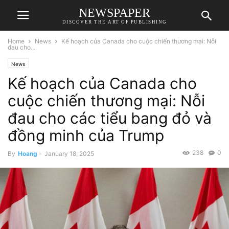
NEWSPAPER
DISCOVER THE ART OF PUBLISHING
Home
News
Kế hoạch của Canada cho cuộc chiến thương mại: Nỗi
đau cho...
News
Kế hoạch của Canada cho
cuộc chiến thương mại: Nỗi
đau cho các tiểu bang đỏ và
đồng minh của Trump
238
0
By
Hoang
-
January 18, 2025