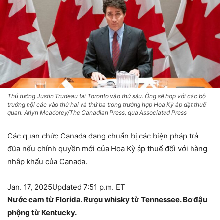
Thủ tướng Justin Trudeau tại Toronto vào thứ sáu. Ông sẽ họp với các bộ
trưởng nội các vào thứ hai và thứ ba trong trường hợp Hoa Kỳ áp đặt thuế
quan. Arlyn Mcadorey/The Canadian Press, qua Associated Press
Các quan chức Canada đang chuẩn bị các biện pháp trả
đũa nếu chính quyền mới của Hoa Kỳ áp thuế đối với hàng
nhập khẩu của Canada.
Jan. 17, 2025
Updated 7:51 p.m. ET
Nước cam từ Florida. Rượu whisky từ Tennessee. Bơ đậu
phộng từ Kentucky.