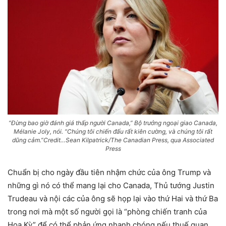
“Đừng bao giờ đánh giá thấp người Canada,” Bộ trưởng ngoại giao Canada,
Mélanie Joly, nói. “Chúng tôi chiến đấu rất kiên cường, và chúng tôi rất
dũng cảm.”Credit…Sean Kilpatrick/The Canadian Press, qua Associated
Press
Chuẩn bị cho ngày đầu tiên nhậm chức của ông Trump và
những gì nó có thể mang lại cho Canada, Thủ tướng Justin
Trudeau và nội các của ông sẽ họp lại vào thứ Hai và thứ Ba
trong nơi mà một số người gọi là “phòng chiến tranh của
Hoa Kỳ” để có thể phản ứng nhanh chóng nếu thuế quan