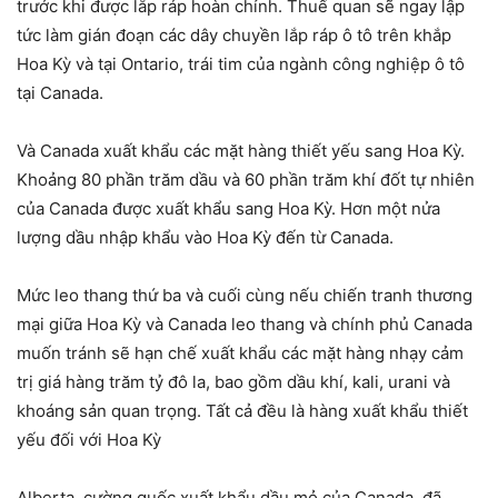
trước khi được lắp ráp hoàn chỉnh. Thuế quan sẽ ngay lập
tức làm gián đoạn các dây chuyền lắp ráp ô tô trên khắp
Hoa Kỳ và tại Ontario, trái tim của ngành công nghiệp ô tô
tại Canada.
Và Canada xuất khẩu các mặt hàng thiết yếu sang Hoa Kỳ.
Khoảng 80 phần trăm dầu và 60 phần trăm khí đốt tự nhiên
của Canada được xuất khẩu sang Hoa Kỳ. Hơn một nửa
lượng dầu nhập khẩu vào Hoa Kỳ đến từ Canada.
Mức leo thang thứ ba và cuối cùng nếu chiến tranh thương
mại giữa Hoa Kỳ và Canada leo thang và chính phủ Canada
muốn tránh sẽ hạn chế xuất khẩu các mặt hàng nhạy cảm
trị giá hàng trăm tỷ đô la, bao gồm dầu khí, kali, urani và
khoáng sản quan trọng. Tất cả đều là hàng xuất khẩu thiết
yếu đối với Hoa Kỳ
Alberta, cường quốc xuất khẩu dầu mỏ của Canada, đã