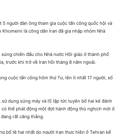
t 5 người đàn ông tham gia cuộc tấn công quốc hội và
h Khomeini là công dân Iran đã gia nhập nhóm Nhà
m súng chiến đấu cho Nhà nước Hồi giáo ở thành phố
, trước khi trở về Iran hồi tháng 8 năm ngoái.
ng cuộc tấn công hôm thứ Tư, lên ít nhất 17 người, số
, sử dụng súng máy và IS lập tức tuyên bố hai kẻ đánh
họ có thể phát động một đợt hành động thù nghịch mới ở
 đang rất căng thẳng.
g bố tệ hại nhất do người Iran thực hiện ở Tehran kể