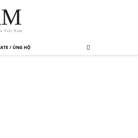
AM
ho Việt Nam
ATE / ỦNG HỘ