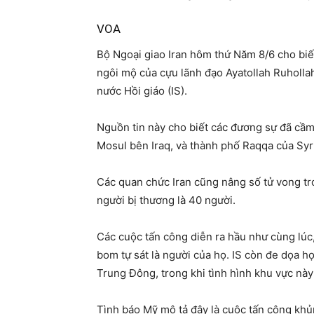
VOA
Bộ Ngoại giao Iran hôm thứ Năm 8/6 cho biế
ngôi mộ của cựu lãnh đạo Ayatollah Ruholla
nước Hồi giáo (IS).
Nguồn tin này cho biết các đương sự đã cầ
Mosul bên Iraq, và thành phố Raqqa của Syria
Các quan chức Iran cũng nâng số tử vong tro
người bị thương là 40 người.
Các cuộc tấn công diễn ra hầu như cùng lúc
bom tự sát là người của họ. IS còn đe dọa 
Trung Đông, trong khi tình hình khu vực này
Tình báo Mỹ mô tả đây là cuộc tấn công khủn