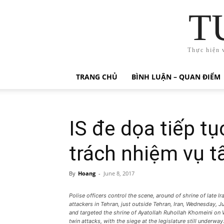
T
Thực hiện 
TRANG CHỦ
BÌNH LUẬN – QUAN ĐIỂM
IS đe dọa tiếp tụ
trách nhiệm vụ t
By
Hoang
-
June 8, 2017
Polise officers control the scene, around of shrine of late I
attackers in Tehran, just outside Tehran, Iran, Wednesday, 
and targeted the shrine of Ayatollah Ruhollah Khomeini on 
twin attacks, with the siege at the legislature still underw