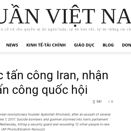
UẦN VIỆT N
và cổ vũ cho quyền tự do ngôn luận, tự do báo chí, tự do thông tin c
NEWS
KINH TẾ-TÀI CHÍNH
GIÁO DỤC
BLOG
DON
c tấn công Iran, nhận
ấn công quốc hội
541
0
ranian revolutionary founder Ayatollah Khomeini, after an assault of several
June 7, 2017. Suicide bombers and gunmen stormed into Iran's parliament
Wednesday, killing a security guard and wounding 12 other people in rare
ay. (AP Photo/Ebrahim Noroozi)