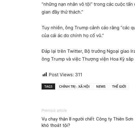
“những nạn nhân vô tội” trong các cuộc tấn c
gian đầy thử thách.”
Tuy nhiên, ông Trump cảnh cáo rằng “các qu
của cái ác do chính họ cổ vũ.”
Đáp lại trên Twitter, Bộ trưởng Ngoại giao I
ông Trump và việc Thượng viện Hoa Kỳ sắp đư
Post Views:
311
TAGS
CHÍNH TRỊ - XÃ HỘI
NEWS
THẾ GIỚI
Previous article
Vụ chạy thận 8 người chết: Công ty Thiên Sơn
khó thoát tội?